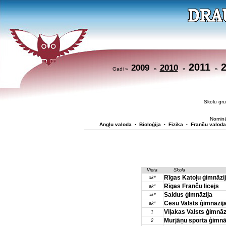
2011
2009
2010
Gadi »
»
»
»
Skolu g
Nominā
Angļu valoda
Bioloģija
Fizika
Franču valoda
•
•
•
Vieta
Skola
Rīgas Katoļu ģimnāzi
ak*
Rīgas Franču licejs
ak*
Saldus ģimnāzija
ak*
Cēsu Valsts ģimnāzij
ak*
Viļakas Valsts ģimnāz
1
Murjāņu sporta ģimnā
2