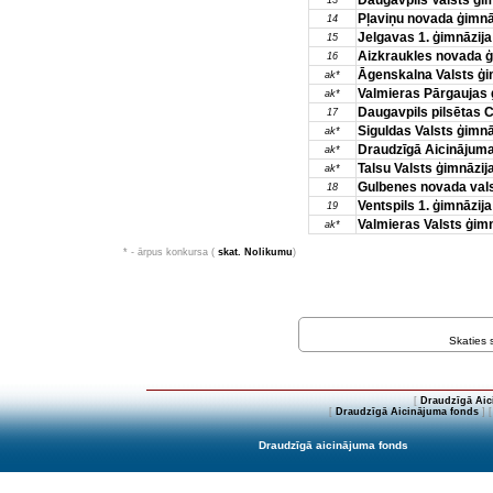
Daugavpils Valsts ģi
13
Pļaviņu novada ģimnā
14
Jelgavas 1. ģimnāzija
15
Aizkraukles novada ģ
16
Āgenskalna Valsts ģi
ak*
Valmieras Pārgaujas 
ak*
Daugavpils pilsētas C
17
Siguldas Valsts ģimnā
ak*
Draudzīgā Aicinājuma
ak*
Talsu Valsts ģimnāzij
ak*
Gulbenes novada vals
18
Ventspils 1. ģimnāzija
19
Valmieras Valsts ģimn
ak*
* - ārpus konkursa (
skat. Nolikumu
)
Skaties
[
Draudzīgā Aic
[
Draudzīgā Aicinājuma fonds
] 
Draudzīgā aicinājuma fonds