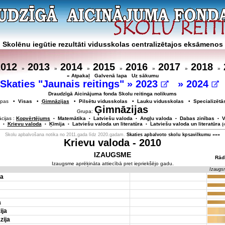
Skolēnu iegūtie rezultāti vidusskolas centralizētajos eksāmenos
2012
2013
2014
2015
2016
2017
2018
»
»
»
»
»
»
»
« Atpakaļ
Galvenā lapa
Uz sākumu
Skaties "Jaunais reitings" »
2023
»
2024
Draudzīgā Aicinājuma fonda Skolu reitinga nolikums
rupas •
Visas
•
Ģimnāzijas
•
Pilsētu vidusskolas
•
Lauku vidusskolas
•
Specializētā
Ģimnāzijas
Grupa:
cijas :
Kopvērtējums
Matemātika
Latviešu valoda
Angļu valoda
Dabas zinības
V
•
•
•
•
•
Krievu valoda
Ķīmija
Latviešu valoda un literatūra
Latviešu valoda un literatūra
•
•
•
•
(
Skolu apbalvošana notika no 2011.gada līdz 2020.gadam.
Skaties apbalvoto skolu kpsavilkumu »»»
Krievu valoda - 2010
IZAUGSME
Rād
Izaugsme aprēķināta attiecībā pret iepriekšējo gadu.
Izaugs
ja
a
ija
zija