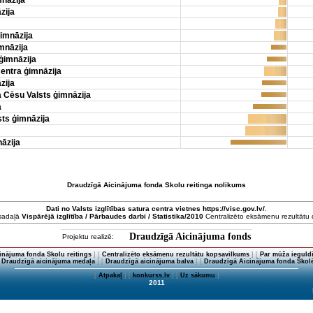
mnāzija
zija
imnāzija
mnāzija
ģimnāzija
entra ģimnāzija
zija
 Cēsu Valsts ģimnāzija
a
ts ģimnāzija
āzija
Draudzīgā Aicinājuma fonda Skolu reitinga nolikums
Dati no
Valsts izglītības satura centra
vietnes https://visc.gov.lv/
.
 sadaļā
Vispārējā izglītība / Pārbaudes darbi / Statistika/2010
Centralizēto eksāmenu rezultātu da
Draudzīgā Aicinājuma fonds
Projektu realizē:
inājuma fonda Skolu reitings
] [
Centralizēto eksāmenu rezultātu kopsavilkums
] [
Par mūža ieguldī
[
Draudzīgā aicinājuma medaļa
] [
Draudzīgā aicinājuma balva
] [
Draudzīgā Aicinājuma fonda Skolē
[
Atpakaļ
] [
konkurss.lv
] [
Uz sākumu
]
2011