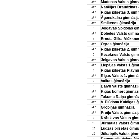
Madonas Valsts ģimnā
ak*
Natālijas Draudziņas 
ak*
Rīgas pilsētas 3. ģimn
ak*
Āgenskalna ģimnāzij
ak*
Smiltenes ģimnāzija
ak*
Jelgavas Spīdolas ģi
3
Dobeles Valsts ģimnā
ak*
Ernsta Glika Alūksnes
4
Ogres ģimnāzija
ak*
Rīgas pilsētas 2. ģimn
ak*
Rēzeknes Valsts ģimn
5
Jelgavas Valsts ģimnā
ak*
Liepājas Valsts 1.ģim
ak*
Rīgas pilsētas Pļavni
6
Rīgas Valsts 1. ģimnā
ak*
Valkas ģimnāzija
7
Balvu Valsts ģimnāzij
8
Rīgas komercģimnāzi
ak*
Tukuma Raiņa ģimnāz
ak*
V. Plūdoņa Kuldīgas ģ
ak*
Grobiņas ģimnāzija
ak*
Preiļu Valsts ģimnāzij
ak*
Krāslavas Valsts ģim
9
Jūrmalas Valsts ģimn
10
Ludzas pilsētas ģimnā
11
Jēkabpils Valsts ģimn
12