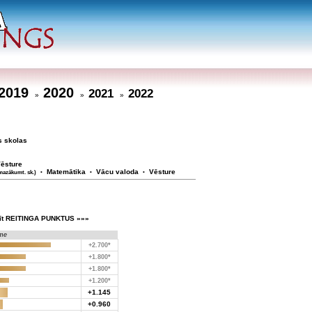
2019
2020
2021
2022
»
»
»
s skolas
ēsture
Matemātika
Vācu valoda
Vēsture
mazākumt. sk.)
•
•
•
īt REITINGA PUNKTUS »»»
me
+2.700*
+1.800*
+1.800*
+1.200*
+1.145
+0.960