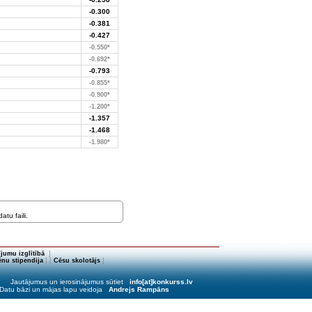
-0.300
-0.381
-0.427
-0.550*
-0.692*
-0.793
-0.855*
-0.900*
-1.200*
-1.357
-1.468
-1.980*
tu faili.
jumu izglītībā
]
nu stipendija
] [
Cēsu skolotājs
]
Jautājumus un ierosinājumus sūtiet
info[at]konkurss.lv
Datu bāzi un mājas lapu veidoja
Andrejs Rampāns