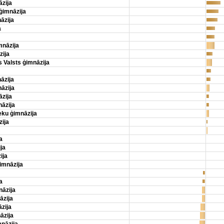
zija
ģimnāzija
āzija
a
mnāzija
zija
 Valsts ģimnāzija
āzija
āzija
zija
nāzija
eku ģimnāzija
zija
a
ja
ija
imnāzija
a
nāzija
āzija
zija
āzija