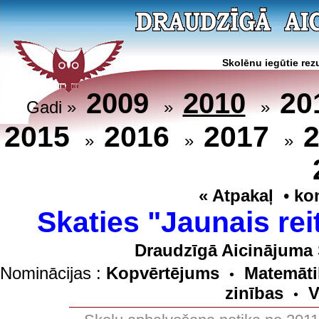
Skolēnu iegūtie rezu
20
2009
2010
Gadi »
»
»
2015
2016
2017
»
»
»
« Atpakaļ
•
ko
Skaties "Jaunais rei
Draudzīgā Aicinājuma 
Nominācijas :
Kopvērtējums
Matemāti
•
zinības
V
•