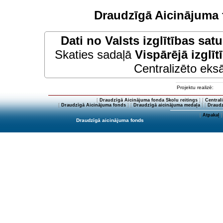
Draudzīgā Aicinājuma 
Dati no
Valsts izglītības sat
Skaties sadaļā
Vispārējā izglīt
Centralizēto eksā
Projektu realizē:
[
Draudzīgā Aicinājuma fonda Skolu reitings
] [
Central
[
Draudzīgā Aicinājuma fonds
] [
Draudzīgā aicinājuma medaļa
] [
Draudz
[
Atpakaļ
]
Draudzīgā aicinājuma fonds