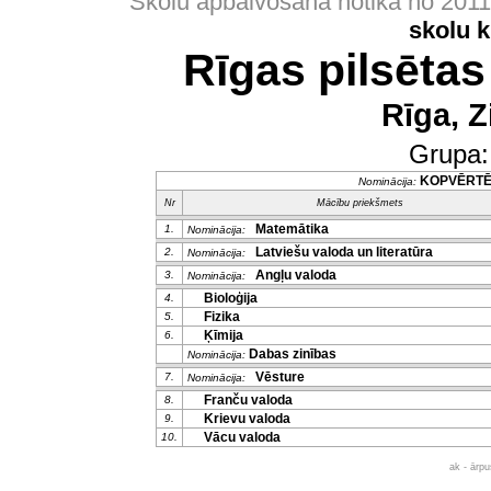
Skolu apbalvošana notika no 201
skolu 
Rīgas pilsētas
Rīga, Z
Grupa
KOPVĒRT
Nominācija:
Nr
Mācību priekšmets
Matemātika
1.
Nominācija:
Latviešu valoda un literatūra
2.
Nominācija:
Angļu valoda
3.
Nominācija:
Bioloģija
4.
Fizika
5.
Ķīmija
6.
Dabas zinības
Nominācija:
Vēsture
7.
Nominācija:
Franču valoda
8.
Krievu valoda
9.
Vācu valoda
10.
ak - ārp