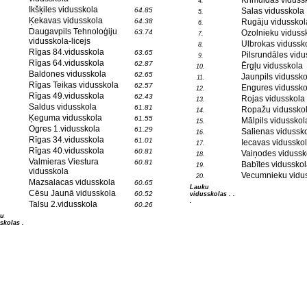
Krimuldas viduss
4.
Ikšķiles vidusskola
64.85
Salas vidusskola
5.
Ķekavas vidusskola
64.38
Rugāju vidusskol
6.
Daugavpils Tehnoloģiju
63.74
Ozolnieku viduss
7.
vidusskola-licejs
Ulbrokas vidussk
8.
Rīgas 84.vidusskola
63.65
Pilsrundāles vidu
9.
Rīgas 64.vidusskola
62.87
Ērgļu vidusskola
10.
Baldones vidusskola
62.65
Jaunpils vidussko
11.
Rīgas Teikas vidusskola
62.57
Engures vidussko
12.
Rīgas 49.vidusskola
62.43
Rojas vidusskola
13.
Saldus vidusskola
61.81
Ropažu vidussko
14.
Ķeguma vidusskola
61.55
Mālpils vidusskol
15.
Ogres 1.vidusskola
61.29
Salienas vidussk
16.
Rīgas 34.vidusskola
61.01
Iecavas vidussko
17.
Rīgas 40.vidusskola
60.81
Vaiņodes vidussk
18.
Valmieras Viestura
60.81
Babītes vidusskol
19.
vidusskola
Vecumnieku vidu
20.
Mazsalacas vidusskola
60.65
Lauku
Cēsu Jaunā vidusskola
60.52
vidusskolas . .
.
Talsu 2.vidusskola
60.26
tu
skolas .