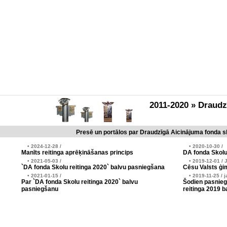
2011-2020 » Draud
Presē un portālos par Draudzīgā Aicinājuma fonda sk
• 2024-12-28 /
• 2020-10-30 /
Manīts reitinga aprēķināšanas princips
DA fonda Skolu
• 2021-05-03 /
• 2019-12-01 / 
`DA fonda Skolu reitinga 2020` balvu pasniegšana
Cēsu Valsts ģim
• 2021-01-15 /
• 2019-11-25 / j
Par `DA fonda Skolu reitinga 2020` balvu
Šodien pasnieg
pasniegšanu
reitinga 2019 b