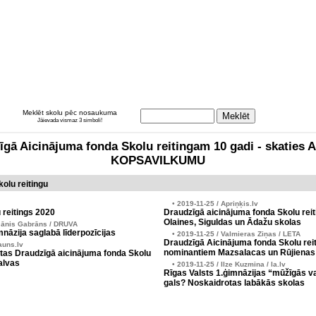
Meklēt skolu pēc nosaukuma
Jāievada vismaz 3 simboli!
zīgā Aicinājuma fonda Skolu reitingam 10 gadi - skati
KOPSAVILKUMU
olu reitingu
• 2019-11-25 / Apriņķis.lv
 reitings 2020
Draudzīgā aicinājuma fonda Skolu reit
Olaines, Siguldas un Ādažu skolas
Jānis Gabrāns / DRUVA
nāzija saglabā līderpozīcijas
• 2019-11-25 / Valmieras Ziņas / LETA
Draudzīgā Aicinājuma fonda Skolu reit
auns.lv
nominantiem Mazsalacas un Rūjienas
tas Draudzīgā aicinājuma fonda Skolu
alvas
• 2019-11-25 / Ilze Kuzmina / la.lv
Rīgas Valsts 1.ģimnāzijas “mūžīgās v
gals? Noskaidrotas labākās skolas