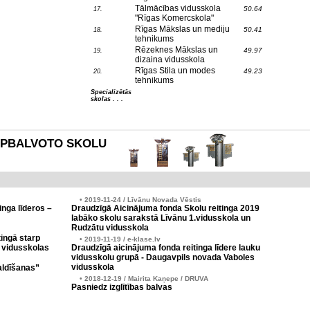
Tālmācības vidusskola
50.64
17.
"Rīgas Komercskola"
Rīgas Mākslas un mediju
50.41
18.
tehnikums
Rēzeknes Mākslas un
49.97
19.
dizaina vidusskola
Rīgas Stila un modes
49.23
20.
tehnikums
Specializētās
skolas . . .
es APBALVOTO SKOLU
• 2019-11-24 / Līvānu Novada Vēstis
inga līderos –
Draudzīgā Aicinājuma fonda Skolu reitinga 2019
labāko skolu sarakstā Līvānu 1.vidusskola un
Rudzātu vidusskola
ingā starp
• 2019-11-19 / e-klase.lv
 vidusskolas
Draudzīgā aicinājuma fonda reitinga līdere lauku
vidusskolu grupā - Daugavpils novada Vaboles
vidusskola
aldīšanas”
• 2018-12-19 / Mairita Kaņepe / DRUVA
Pasniedz izglītības balvas