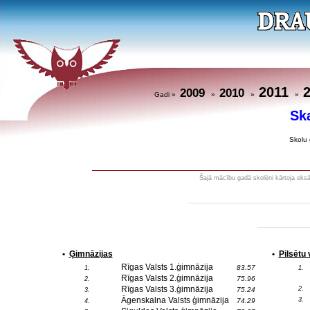
2011
2009
2010
Gadi »
»
»
»
Sk
Skolu 
Šajā mācību gadā skolēni kārtoja eksā
•
Ģimnāzijas
•
Pilsētu
Rīgas Valsts 1.ģimnāzija
83.57
1.
1.
Rīgas Valsts 2.ģimnāzija
75.96
2.
Rīgas Valsts 3.ģimnāzija
2.
75.24
3.
Āgenskalna Valsts ģimnāzija
3.
74.29
4.