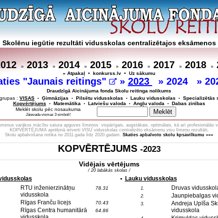
Skolēnu iegūtie rezultāti vidusskolas centralizētajos eksāmenos
2012
2013
2014
2015
2016
2017
2018
»
»
»
»
»
»
»
« Atpakaļ
•
konkurss.lv
•
Uz sākumu
aties "Jaunais reitings"
»
2023
»
2024
»
20
Draudzīgā Aicinājuma fonda Skolu reitinga nolikums
grupas :
VISAS
Ģimnāzijas
Pilsētu vidusskolas
Lauku vidusskolas
Specializētās 
•
•
•
•
Kopvērtējums
Matemātika
Latviešu valoda
Angļu valoda
Dabas zinības
•
•
•
•
Meklēt skolu pēc nosaukuma
Jāievada vismaz 3 simboli!
menus varākos mācību satura apguves līmeņos: vispārīgais, augstākais, optimālais, kā arī profesionālās v
KOPVĒRTĒJUMA aprēķinā ietverti VISU vidusskolas centralizēto eksāmenu visu līmeņu rezultāti.
Skolu apbalvošana notika no 2011.gada līdz 2020.gadam.
Skaties apbalvoto skolu kpsavilkumu »»»
KOPVĒRTĒJUMS
-2023
Vidējais vērtējums
/ 20 labākās skolas /
 vidusskolas
•
Lauku vidusskolas
RTU inženierzinātņu
Druvas vidusskol
78.31
1.
vidusskola
Jaunpiebalgas vi
2.
Rīgas Franču licejs
70.43
Andreja Upīša Sk
3.
Rīgas Centra humanitārā
vidusskola
64.86
vidusskola