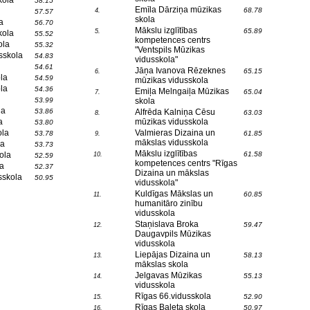
kola
58.15
Emīla Dārziņa mūzikas
68.78
4.
57.57
skola
a
56.70
Mākslu izglītības
65.89
5.
kola
55.52
kompetences centrs
ola
55.32
"Ventspils Mūzikas
sskola
54.83
vidusskola"
54.61
Jāņa Ivanova Rēzeknes
65.15
6.
la
54.59
mūzikas vidusskola
la
54.36
Emiļa Melngaiļa Mūzikas
65.04
7.
53.99
skola
la
53.86
Alfrēda Kalniņa Cēsu
63.03
8.
a
mūzikas vidusskola
53.80
ola
Valmieras Dizaina un
53.78
61.85
9.
mākslas vidusskola
la
53.73
Mākslu izglītības
ola
61.58
10.
52.59
kompetences centrs "Rīgas
a
52.37
Dizaina un mākslas
sskola
50.95
vidusskola"
Kuldīgas Mākslas un
60.85
11.
humanitāro zinību
vidusskola
Staņislava Broka
59.47
12.
Daugavpils Mūzikas
vidusskola
Liepājas Dizaina un
58.13
13.
mākslas skola
Jelgavas Mūzikas
55.13
14.
vidusskola
Rīgas 66.vidusskola
52.90
15.
Rīgas Baleta skola
50.97
16.