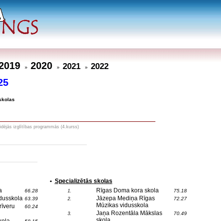
2019
2020
2021
2022
»
»
»
25
skolas
idējās izglītības programmās (4.kurss)
•
Specializētās skolas
a
Rīgas Doma kora skola
66.28
75.18
1.
dusskola
Jāzepa Mediņa Rīgas
63.39
72.27
2.
Mūzikas vidusskola
rīveru
60.24
Jaņa Rozentāla Mākslas
70.49
3.
skola