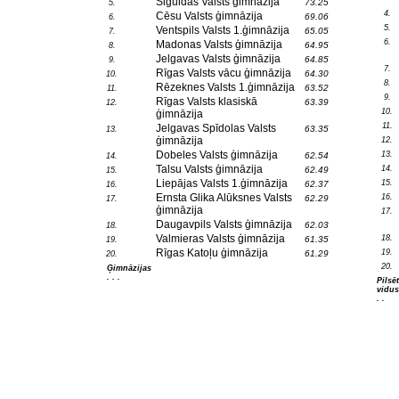
Siguldas Valsts ģimnāzija
73.25
5.
4.
Cēsu Valsts ģimnāzija
69.06
6.
5.
Ventspils Valsts 1.ģimnāzija
65.05
7.
6.
Madonas Valsts ģimnāzija
64.95
8.
Jelgavas Valsts ģimnāzija
64.85
9.
7.
Rīgas Valsts vācu ģimnāzija
64.30
10.
8.
Rēzeknes Valsts 1.ģimnāzija
63.52
11.
9.
Rīgas Valsts klasiskā
63.39
12.
10.
ģimnāzija
11.
Jelgavas Spīdolas Valsts
63.35
13.
ģimnāzija
12.
Dobeles Valsts ģimnāzija
13.
62.54
14.
Talsu Valsts ģimnāzija
14.
62.49
15.
Liepājas Valsts 1.ģimnāzija
15.
62.37
16.
Ernsta Glika Alūksnes Valsts
16.
62.29
17.
ģimnāzija
17.
Daugavpils Valsts ģimnāzija
62.03
18.
Valmieras Valsts ģimnāzija
18.
61.35
19.
Rīgas Katoļu ģimnāzija
19.
61.29
20.
20.
Ģimnāzijas
. . .
Pilsē
vidus
. .