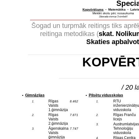
Specia
Kopvērtējums
Matemātika
Latvi
•
•
Meklēt skolu pēc nosaukuma
Jāievada vismaz 3 simboli!
Šogad un turpmāk reitings tiks apr
reitinga metodikas (
skat. Nolik
Skaties apbalvo
KOPVĒR
/ 20 l
•
Ģimnāzijas
•
Pilsētu vidusskolas
Rīgas
RTU
8.462
1.
1.
Valsts
inženierzinātņ
1.ģimnāzija
vidusskola
Rīgas
Rīgas Franču
7.871
2.
2.
Valsts
licejs
2.ģimnāzija
Austrumlatvijas
3.
Āgenskalna
Tehnoloģiju
7.747
3.
Valsts
vidusskola
ģimnāzija
Rīgas Centra
4.