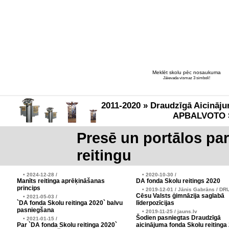
Meklēt skolu pēc nosaukuma
Jāievada vismaz 3 simboli!
2011-2020 » Draudzīgā Aicināju
APBALVOTO 
Presē un portālos pa
reitingu
• 2024-12-28 /
• 2020-10-30 /
Manīts reitinga aprēķināšanas
DA fonda Skolu reitings 2020
princips
• 2019-12-01 / Jānis Gabrāns / DR
Cēsu Valsts ģimnāzija saglabā
• 2021-05-03 /
`DA fonda Skolu reitinga 2020` balvu
līderpozīcijas
pasniegšana
• 2019-11-25 / jauns.lv
Šodien pasniegtas Draudzīgā
• 2021-01-15 /
Par `DA fonda Skolu reitinga 2020`
aicinājuma fonda Skolu reitinga