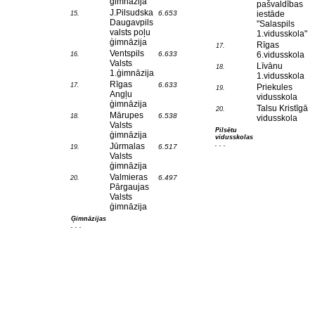
ģimnāzija
pašvaldības
J.Pilsudska
6.653
iestāde
15.
Daugavpils
"Salaspils
valsts poļu
1.vidusskola"
ģimnāzija
Rīgas
17.
Ventspils
6.633
6.vidusskola
16.
Valsts
Līvānu
18.
1.ģimnāzija
1.vidusskola
Rīgas
6.633
17.
Priekules
19.
Angļu
vidusskola
ģimnāzija
Talsu Kristīgā
20.
Mārupes
6.538
18.
vidusskola
Valsts
Pilsētu
ģimnāzija
vidusskolas
. . .
Jūrmalas
6.517
19.
Valsts
ģimnāzija
Valmieras
6.497
20.
Pārgaujas
Valsts
ģimnāzija
Ģimnāzijas
. . .