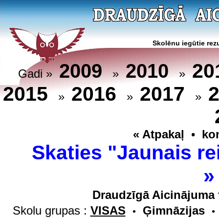
Skolēnu iegūtie rezu
20
2009
2010
Gadi »
»
»
2015
2016
2017
»
»
»
« Atpakaļ
•
ko
Skaties "Jaunais re
Draudzīgā Aicinājuma 
Skolu grupas :
VISAS
Ģimnāzijas
•
•