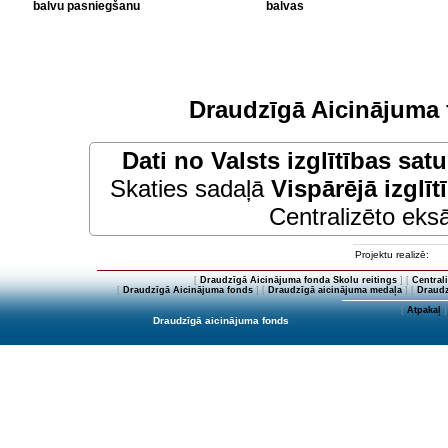
balvu pasniegšanu
balvas
Draudzīgā Aicinājuma 
Dati no
Valsts izglītības sat
Skaties sadaļā
Vispārējā izglīt
Centralizēto eksā
Projektu realizē:
[
Draudzīgā Aicinājuma fonda Skolu reitings
] [
Central
[
Draudzīgā Aicinājuma fonds
] [
Draudzīgā aicinājuma medaļa
] [
Draudz
[
Atpakaļ
]
Draudzīgā aicinājuma fonds