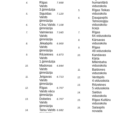
Rīgas
humanitārā
7.668
4.
Valsts
vidusskola
3.ģimnāzija
Rīgas Teikas
5.
Siguldas
vidusskola
7.120
5.
Valsts
Daugavpils
6.
ģimnāzija
Tehnoloģiju
Cēsu Valsts
vidusskola-
7.108
6.
ģimnāzija
licejs
Valmieras
Rīgas
7.045
7.
7.
Valsts
64.vidusskola
ģimnāzija
Kārsavas
8.
Jēkabpils
vidusskola
6.900
8.
Valsts
Rīgas
9.
ģimnāzija
49.vidusskola
Rēzeknes
6.873
Kandavas
9.
10.
Valsts
Kārļa
1.ģimnāzija
Mīlenbaha
Madonas
vidusskola
6.844
10.
Valsts
Baldones
11.
ģimnāzija
vidusskola
Jelgavas
6.713
Ventspils
11.
12.
Valsts
4.vidusskola
ģimnāzija
Rēzeknes
13.
Rīgas
6.707
5.vidusskola
12.
Valsts vācu
Saldus
14.
ģimnāzija
vidusskola
Dobeles
6.707
13.
Rīgas Kultūru
15.
Valsts
vidusskola
ģimnāzija
Salaspils
16.
Talsu Valsts
6.682
14.
novada