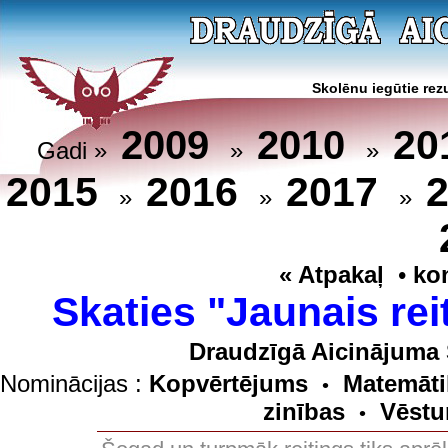
Skolēnu iegūtie rezu
20
2009
2010
Gadi »
»
»
2015
2016
2017
»
»
»
« Atpakaļ
•
ko
Skaties "Jaunais rei
Draudzīgā Aicinājuma 
Nominācijas :
Kopvērtējums
Matemāti
•
zinības
Vēstu
•