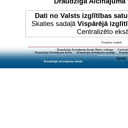
Draudzīgā Aicinājuma 
Dati no
Valsts izglītības sat
Skaties sadaļā
Vispārējā izglīt
Centralizēto eksā
Projektu realizē:
[
Draudzīgā Aicinājuma fonda Skolu reitings
] [
Central
[
Draudzīgā Aicinājuma fonds
] [
Draudzīgā aicinājuma medaļa
] [
Draudz
[
Atpakaļ
]
Draudzīgā aicinājuma fonds