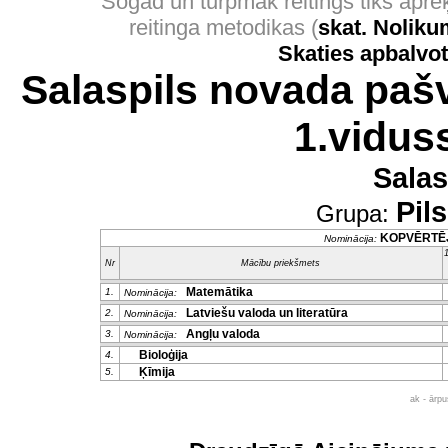
Šogad un turpmāk reitings tiks apr
reitinga metodikas (
skat. Nolik
Skaties apbalvo
Salaspils novada pašv
1.vidus
Salas
Pil
Grupa:
KOPVĒRTĒ
Nominācija:
1
Nr
Mācību priekšmets
Matemātika
1.
Nominācija:
Latviešu valoda un literatūra
2.
Nominācija:
Angļu valoda
3.
Nominācija:
Bioloģija
4.
Ķīmija
5.
ak - ārp