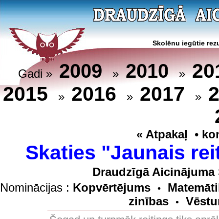
Skolēnu iegūtie rezu
20
2009
2010
Gadi »
»
»
2015
2016
2017
»
»
»
« Atpakaļ
•
ko
Skaties "Jaunais rei
Draudzīgā Aicinājuma 
Nominācijas :
Kopvērtējums
Matemāti
•
zinības
Vēstu
•