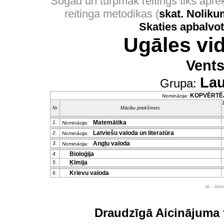
Šogad un turpmāk reitings tiks apr
reitinga metodikas (
skat. Nolik
Skaties apbalvo
Ugāles vi
Vents
Lau
Grupa:
KOPVĒRTĒ
Nominācija:
1
Nr
Mācību priekšmets
Matemātika
1.
Nominācija:
Latviešu valoda un literatūra
2.
Nominācija:
Angļu valoda
3.
Nominācija:
Bioloģija
4.
Ķīmija
5.
Krievu valoda
6.
ak - ārp
Draudzīgā Aicinājuma 