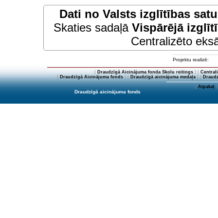
Dati no
Valsts izglītības sat
Skaties sadaļā
Vispārējā izglīt
Centralizēto eksā
Projektu realizē:
[
Draudzīgā Aicinājuma fonda Skolu reitings
] [
Central
[
Draudzīgā Aicinājuma fonds
] [
Draudzīgā aicinājuma medaļa
] [
Draudz
[
Atpakaļ
]
Draudzīgā aicinājuma fonds