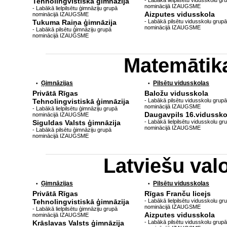
Tehnolingvistiskā ģimnāzija
- Labākā lielpilsētu vidusskolu gr
nominācijā IZAUGSME
- Labākā lielpilsētu ģimnāziju grupā
Aizputes vidusskola
nominācijā IZAUGSME
Tukuma Raiņa ģimnāzija
- Labākā pilsētu vidusskolu grupā
nominācijā IZAUGSME
- Labākā pilsētu ģimnāziju grupā
nominācijā IZAUGSME
Matemātik
Ģimnāzijas
Pilsētu vidusskolas
•
•
Privātā Rīgas
Baložu vidusskola
Tehnolingvistiskā ģimnāzija
- Labākā pilsētu vidusskolu grupā
nominācijā IZAUGSME
- Labākā lielpilsētu ģimnāziju grupā
Daugavpils 16.vidussko
nominācijā IZAUGSME
Siguldas Valsts ģimnāzija
- Labākā lielpilsētu vidusskolu gr
nominācijā IZAUGSME
- Labākā pilsētu ģimnāziju grupā
nominācijā IZAUGSME
Latviešu va
Ģimnāzijas
Pilsētu vidusskolas
•
•
Privātā Rīgas
Rīgas Franču licejs
Tehnolingvistiskā ģimnāzija
- Labākā lielpilsētu vidusskolu gr
nominācijā IZAUGSME
- Labākā lielpilsētu ģimnāziju grupā
Aizputes vidusskola
nominācijā IZAUGSME
Krāslavas Valsts ģimnāzija
- Labākā pilsētu vidusskolu grupā