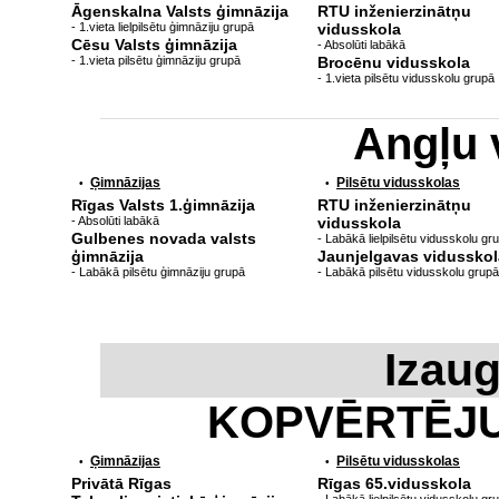
Āgenskalna Valsts ģimnāzija
RTU inženierzinātņu
- 1.vieta lielpilsētu ģimnāziju grupā
vidusskola
Cēsu Valsts ģimnāzija
- Absolūti labākā
- 1.vieta pilsētu ģimnāziju grupā
Brocēnu vidusskola
- 1.vieta pilsētu vidusskolu grupā
Angļu 
Ģimnāzijas
Pilsētu vidusskolas
•
•
Rīgas Valsts 1.ģimnāzija
RTU inženierzinātņu
- Absolūti labākā
vidusskola
Gulbenes novada valsts
- Labākā lielpilsētu vidusskolu gr
ģimnāzija
Jaunjelgavas vidusskol
- Labākā pilsētu ģimnāziju grupā
- Labākā pilsētu vidusskolu grupā
Izau
KOPVĒRTĒJ
Ģimnāzijas
Pilsētu vidusskolas
•
•
Privātā Rīgas
Rīgas 65.vidusskola