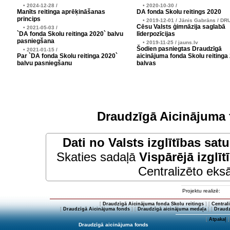
• 2024-12-28 /
• 2020-10-30 /
Manīts reitinga aprēķināšanas
DA fonda Skolu reitings 2020
princips
• 2019-12-01 / Jānis Gabrāns / DR
Cēsu Valsts ģimnāzija saglabā
• 2021-05-03 /
`DA fonda Skolu reitinga 2020` balvu
līderpozīcijas
pasniegšana
• 2019-11-25 / jauns.lv
Šodien pasniegtas Draudzīgā
• 2021-01-15 /
Par `DA fonda Skolu reitinga 2020`
aicinājuma fonda Skolu reitinga
balvu pasniegšanu
balvas
Draudzīgā Aicinājuma 
Dati no
Valsts izglītības sat
Skaties sadaļā
Vispārējā izglīt
Centralizēto eksā
Projektu realizē:
[
Draudzīgā Aicinājuma fonda Skolu reitings
] [
Central
[
Draudzīgā Aicinājuma fonds
] [
Draudzīgā aicinājuma medaļa
] [
Draudz
[
Atpakaļ
]
Draudzīgā aicinājuma fonds