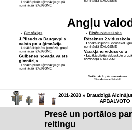
nominācijā IZAUGSME
- Labākā pilsētu ģimnāziju grupā
nominācijā IZAUGSME
Angļu valo
Ģimnāzijas
Pilsētu vidusskolas
•
•
J.Pilsudska Daugavpils
Rēzeknes 2.vidusskola
valsts poļu ģimnāzija
- Labākā lielpilsētu vidusskolu gr
nominācijā IZAUGSME
- Labākā lielpilsētu ģimnāziju grupā
Varakļānu vidusskola
nominācijā IZAUGSME
Gulbenes novada valsts
- Labākā pilsētu vidusskolu grupā
nominācijā IZAUGSME
ģimnāzija
- Labākā pilsētu ģimnāziju grupā
nominācijā IZAUGSME
Meklēt skolu pēc nosaukuma
Jāievada vismaz 3 simboli!
2011-2020 » Draudzīgā Aicināju
APBALVOTO 
Presē un portālos pa
reitingu