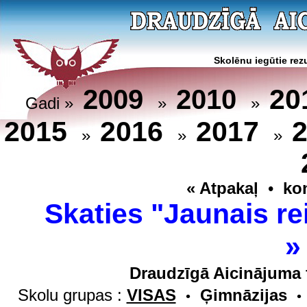
Skolēnu iegūtie rezu
20
2009
2010
Gadi »
»
»
2015
2016
2017
»
»
»
« Atpakaļ
•
ko
Skaties "Jaunais re
Draudzīgā Aicinājuma 
Skolu grupas :
VISAS
Ģimnāzijas
•
•