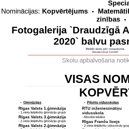
Specia
Nominācijas:
Kopvērtējums
Matemāti
•
zinības
•
Fotogalerija `Draudzīgā 
2020` balvu pas
Meklēt skolu pēc nosaukuma
Jāievada vismaz 3 simboli!
Skolu apbalvošana noti
VISAS NO
KOPVĒR
Ģimnāzijas
Pilsētu vidusskolas
•
•
Rīgas Valsts 1.ģimnāzija
RTU inženierzinātņu
- 1.vieta lielpilsētu ģimnāziju grupā
vidusskola
Rīgas Valsts 3.ģimnāzija
- Absolūti labākā
- 2.vieta lielpilsētu ģimnāziju grupā
Rīgas Franču licejs
Rīgas Valsts 2.ģimnāzija
- 2.vieta lielpilsētu vidusskolu gru