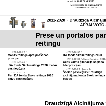
nominācijā IZAUGSME
Meklēt skolu pēc nosaukuma
Jāievada vismaz 3 simboli!
2011-2020 » Draudzīgā Aicināju
APBALVOTO 
Presē un portālos pa
reitingu
• 2024-12-28 /
• 2020-10-30 /
Manīts reitinga aprēķināšanas
DA fonda Skolu reitings 2020
princips
• 2019-12-01 / Jānis Gabrāns / DR
Cēsu Valsts ģimnāzija saglabā
• 2021-05-03 /
`DA fonda Skolu reitinga 2020` balvu
līderpozīcijas
pasniegšana
• 2019-11-25 / jauns.lv
Šodien pasniegtas Draudzīgā
• 2021-01-15 /
Par `DA fonda Skolu reitinga 2020`
aicinājuma fonda Skolu reitinga
balvu pasniegšanu
balvas
Draudzīgā Aicinājuma 