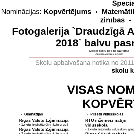
Specia
Nominācijas:
Kopvērtējums
Matemāti
•
zinības
•
Fotogalerija `Draudzīgā 
2018` balvu pas
Meklēt skolu pēc nosaukuma
Jāievada vismaz 3 simboli!
Skolu apbalvošana notika no 201
skolu 
VISAS NO
KOPVĒR
Ģimnāzijas
Pilsētu vidusskolas
•
•
Rīgas Valsts 1.ģimnāzija
RTU inženierzinātņu
- 1.vieta lielpilsētu ģimnāziju grupā
vidusskola
Rīgas Valsts 2.ģimnāzija
- 1.vieta lielpilsētu vidusskolu gru
- 2.vieta lielpilsētu ģimnāziju grupā