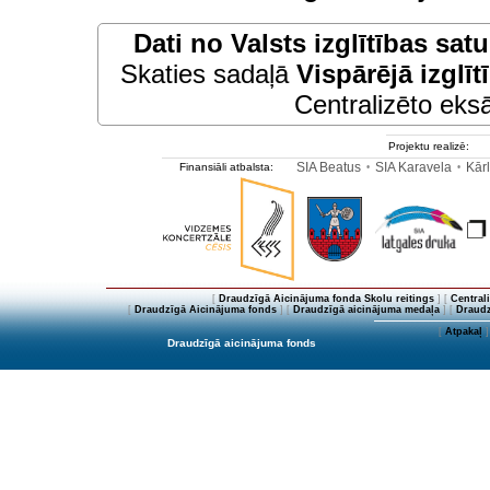
Dati no
Valsts izglītības sat
Skaties sadaļā
Vispārējā izglīt
Centralizēto eksā
Projektu realizē:
SIA Beatus
SIA Karavela
Kārl
Finansiāli atbalsta:
•
•
[
Draudzīgā Aicinājuma fonda Skolu reitings
] [
Central
[
Draudzīgā Aicinājuma fonds
] [
Draudzīgā aicinājuma medaļa
] [
Draudz
[
Atpakaļ
]
Draudzīgā aicinājuma fonds