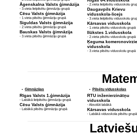
Rīgas 64.vidusskola
Āgenskalna Valsts ģimnāzija
- 2.vieta lielpilsētu vidusskolu gru
- 3.vieta lielpilsētu ģimnāziju grupā
Daugavpils Krievu
Cēsu Valsts ģimnāzija
vidusskola-licejs
- 1.vieta pilsētu ģimnāziju grupā
- 3.vieta lielpilsētu vidusskolu gru
Siguldas Valsts ģimnāzija
Kārsavas vidusskola
- 2.vieta pilsētu ģimnāziju grupā
- 1.vieta pilsētu vidusskolu grupā
Bauskas Valsts ģimnāzija
Ilūkstes 1.vidusskola
- 3.vieta pilsētu ģimnāziju grupā
- 2.vieta pilsētu vidusskolu grupā
Ķeguma komercnovirzi
vidusskola
- 3.vieta pilsētu vidusskolu grupā
Matem
Ģimnāzijas
Pilsētu vidusskolas
•
•
Rīgas Valsts 1.ģimnāzija
RTU inženierzinātņu
- Labākā lielpilsētu ģimnāziju grupā
vidusskola
Cēsu Valsts ģimnāzija
- Absolūti labākā
- Labākā pilsētu ģimnāziju grupā
Kārsavas vidusskola
- Labākā vidusskola pilsētu grupā
Latvieš