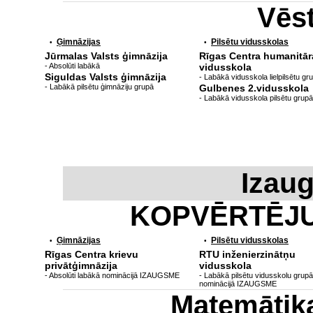
Vēs
Ģimnāzijas
Pilsētu vidusskolas
•
•
Jūrmalas Valsts ģimnāzija
Rīgas Centra humanitār
- Absolūti labākā
vidusskola
Siguldas Valsts ģimnāzija
- Labākā vidusskola lielpilsētu gr
- Labākā pilsētu ģimnāziju grupā
Gulbenes 2.vidusskola
- Labākā vidusskola pilsētu grupā
Izau
KOPVĒRTĒJ
Ģimnāzijas
Pilsētu vidusskolas
•
•
Rīgas Centra krievu
RTU inženierzinātņu
privātģimnāzija
vidusskola
- Absolūti labākā nominācijā IZAUGSME
- Labākā pilsētu vidusskolu grupā
nominācijā IZAUGSME
Matemātik