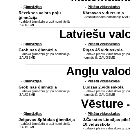
Ģimnāzijas
Pilsētu vidusskolas
•
•
Rēzeknes valsts poļu
Kārsavas vidusskola
ģimnāzija
- Absolūti labākā nominācijā IZ
- Labākā ģimnāziju grupā nominācijā
IZAUGSME
Latviešu va
Ģimnāzijas
Pilsētu vidusskolas
•
•
Grobiņas ģimnāzija
Rīgas 45.vidusskola
- Labākā ģimnāziju grupā nominācijā
- Labākā pilsētu vidusskolu grupā
IZAUGSME
nominācijā IZAUGSME
Angļu valo
Ģimnāzijas
Pilsētu vidusskolas
•
•
Grobiņas ģimnāzija
Ludzas 2.vidusskola
- Labākā ģimnāziju grupā nominācijā
- Labākā pilsētu vidusskolu grupā
IZAUGSME
nominācijā IZAUGSME
Vēsture
Ģimnāzijas
Pilsētu vidusskolas
•
•
Jelgavas Spīdolas ģimnāzija
J.Čakstes Liepājas pils
- Labākā ģimnāziju grupā nominācijā
10.vidusskola
IZAUGSME
- Labākā pilsētu vidusskolu grupā