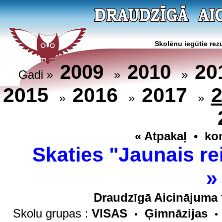
Skolēnu iegūtie rezu
20
2009
2010
Gadi »
»
»
2015
2016
2017
»
»
»
« Atpakaļ
•
ko
Skaties "Jaunais re
Draudzīgā Aicinājuma 
Skolu grupas :
VISAS
Ģimnāzijas
•
•