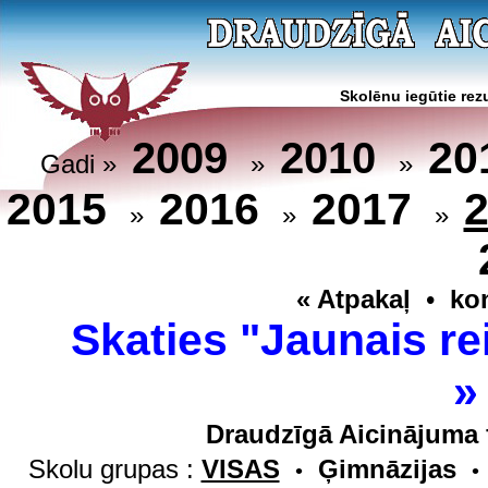
Skolēnu iegūtie rezu
20
2009
2010
Gadi »
»
»
2015
2016
2017
»
»
»
« Atpakaļ
•
ko
Skaties "Jaunais re
Draudzīgā Aicinājuma 
Skolu grupas :
VISAS
Ģimnāzijas
•
•