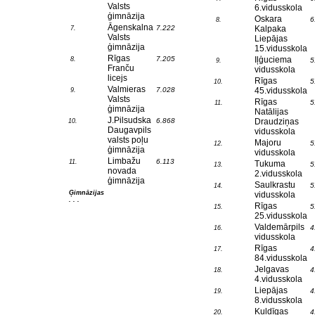
Valsts
6.vidusskola
ģimnāzija
Oskara
6
8.
Āgenskalna
7.222
Kalpaka
7.
Valsts
Liepājas
ģimnāzija
15.vidusskola
Rīgas
7.205
Iļģuciema
8.
5
9.
Franču
vidusskola
licejs
Rīgas
5
10.
Valmieras
7.028
45.vidusskola
9.
Valsts
Rīgas
5
11.
ģimnāzija
Natālijas
J.Pilsudska
6.868
Draudziņas
10.
Daugavpils
vidusskola
valsts poļu
Majoru
5
12.
ģimnāzija
vidusskola
Limbažu
6.113
11.
Tukuma
5
13.
novada
2.vidusskola
ģimnāzija
Saulkrastu
5
14.
Ģimnāzijas
vidusskola
. . .
Rīgas
5
15.
25.vidusskola
Valdemārpils
4
16.
vidusskola
Rīgas
4
17.
84.vidusskola
Jelgavas
4
18.
4.vidusskola
Liepājas
4
19.
8.vidusskola
Kuldīgas
4
20.