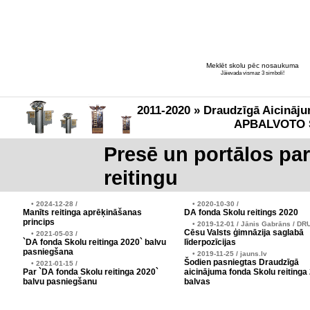
Meklēt skolu pēc nosaukuma
Jāievada vismaz 3 simboli!
2011-2020 » Draudzīgā Aicināju
APBALVOTO 
Presē un portālos pa
reitingu
• 2024-12-28 /
• 2020-10-30 /
Manīts reitinga aprēķināšanas
DA fonda Skolu reitings 2020
princips
• 2019-12-01 / Jānis Gabrāns / DR
Cēsu Valsts ģimnāzija saglabā
• 2021-05-03 /
`DA fonda Skolu reitinga 2020` balvu
līderpozīcijas
pasniegšana
• 2019-11-25 / jauns.lv
Šodien pasniegtas Draudzīgā
• 2021-01-15 /
Par `DA fonda Skolu reitinga 2020`
aicinājuma fonda Skolu reitinga
balvu pasniegšanu
balvas