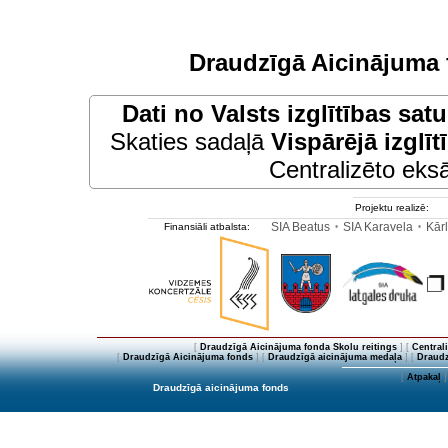
Draudzīgā Aicinājuma 
Dati no
Valsts izglītības sat
Skaties sadaļā
Vispārējā izglīt
Centralizēto eksā
Projektu realizē:
SIA Beatus
SIA Karavela
Kārl
Finansiāli atbalsta:
•
•
[
Draudzīgā Aicinājuma fonda Skolu reitings
] [
Central
[
Draudzīgā Aicinājuma fonds
] [
Draudzīgā aicinājuma medaļa
] [
Draudz
[
Atpakaļ
]
Draudzīgā aicinājuma fonds