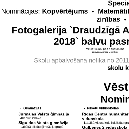
Specia
Nominācijas:
Kopvērtējums
Matemāti
•
zinības
•
Fotogalerija `Draudzīgā 
2018` balvu pas
Meklēt skolu pēc nosaukuma
Jāievada vismaz 3 simboli!
Skolu apbalvošana notika no 201
skolu 
Vēs
Nomin
Ģimnāzijas
Pilsētu vidusskolas
•
•
Jūrmalas Valsts ģimnāzija
Rīgas Centra humanitār
- Absolūti labākā
vidusskola
Siguldas Valsts ģimnāzija
- Labākā vidusskola lielpilsētu gr
- Labākā pilsētu ģimnāziju grupā
Gulbenes 2.vidusskola