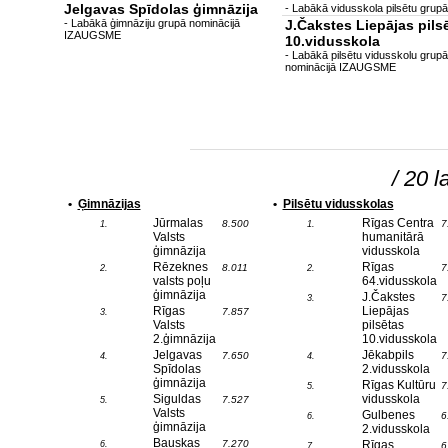
Jelgavas Spīdolas ģimnāzija
- Labākā vidusskola pilsētu grupā
- Labākā ģimnāziju grupā nominācijā
J.Čakstes Liepājas pils
IZAUGSME
10.vidusskola
- Labākā pilsētu vidusskolu grupā
nominācijā IZAUGSME
/ 20 l
•
Ģimnāzijas
•
Pilsētu vidusskolas
Jūrmalas
Rīgas Centra
8.500
7
1.
1.
Valsts
humanitārā
ģimnāzija
vidusskola
Rēzeknes
Rīgas
8.011
7
2.
2.
valsts poļu
64.vidusskola
ģimnāzija
J.Čakstes
7
3.
Rīgas
Liepājas
7.857
3.
Valsts
pilsētas
2.ģimnāzija
10.vidusskola
Jelgavas
Jēkabpils
7.650
7
4.
4.
Spīdolas
2.vidusskola
ģimnāzija
Rīgas Kultūru
7
5.
Siguldas
vidusskola
7.527
5.
Valsts
Gulbenes
6
6.
ģimnāzija
2.vidusskola
Bauskas
7.270
Rīgas
6.
6
7.