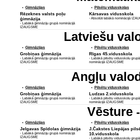
Ģimnāzijas
Pilsētu vidusskolas
•
•
Rēzeknes valsts poļu
Kārsavas vidusskola
ģimnāzija
- Absolūti labākā nominācijā IZ
- Labākā ģimnāziju grupā nominācijā
IZAUGSME
Latviešu va
Ģimnāzijas
Pilsētu vidusskolas
•
•
Grobiņas ģimnāzija
Rīgas 45.vidusskola
- Labākā ģimnāziju grupā nominācijā
- Labākā pilsētu vidusskolu grupā
IZAUGSME
nominācijā IZAUGSME
Angļu valo
Ģimnāzijas
Pilsētu vidusskolas
•
•
Grobiņas ģimnāzija
Ludzas 2.vidusskola
- Labākā ģimnāziju grupā nominācijā
- Labākā pilsētu vidusskolu grupā
IZAUGSME
nominācijā IZAUGSME
Vēsture
Ģimnāzijas
Pilsētu vidusskolas
•
•
Jelgavas Spīdolas ģimnāzija
J.Čakstes Liepājas pils
- Labākā ģimnāziju grupā nominācijā
10.vidusskola
IZAUGSME
- Labākā pilsētu vidusskolu grupā