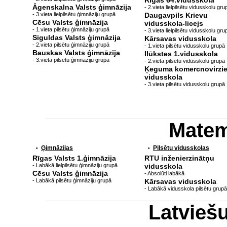
Rīgas 64.vidusskola
Āgenskalna Valsts ģimnāzija
- 2.vieta lielpilsētu vidusskolu gru
- 3.vieta lielpilsētu ģimnāziju grupā
Daugavpils Krievu
Cēsu Valsts ģimnāzija
vidusskola-licejs
- 1.vieta pilsētu ģimnāziju grupā
- 3.vieta lielpilsētu vidusskolu gru
Siguldas Valsts ģimnāzija
Kārsavas vidusskola
- 2.vieta pilsētu ģimnāziju grupā
- 1.vieta pilsētu vidusskolu grupā
Bauskas Valsts ģimnāzija
Ilūkstes 1.vidusskola
- 3.vieta pilsētu ģimnāziju grupā
- 2.vieta pilsētu vidusskolu grupā
Ķeguma komercnovirzi
vidusskola
- 3.vieta pilsētu vidusskolu grupā
Matem
Ģimnāzijas
Pilsētu vidusskolas
•
•
Rīgas Valsts 1.ģimnāzija
RTU inženierzinātņu
- Labākā lielpilsētu ģimnāziju grupā
vidusskola
Cēsu Valsts ģimnāzija
- Absolūti labākā
- Labākā pilsētu ģimnāziju grupā
Kārsavas vidusskola
- Labākā vidusskola pilsētu grupā
Latvieš