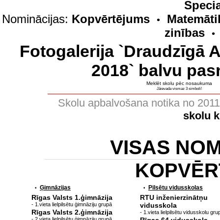
Specia
Nominācijas:
Kopvērtējums
Matemāti
•
zinības
•
Fotogalerija `Draudzīgā 
2018` balvu pas
Meklēt skolu pēc nosaukuma
Jāievada vismaz 3 simboli!
Skolu apbalvošana notika no 201
skolu 
VISAS NO
KOPVĒR
Ģimnāzijas
Pilsētu vidusskolas
•
•
Rīgas Valsts 1.ģimnāzija
RTU inženierzinātņu
- 1.vieta lielpilsētu ģimnāziju grupā
vidusskola
Rīgas Valsts 2.ģimnāzija
- 1.vieta lielpilsētu vidusskolu gru
- 2.vieta lielpilsētu ģimnāziju grupā