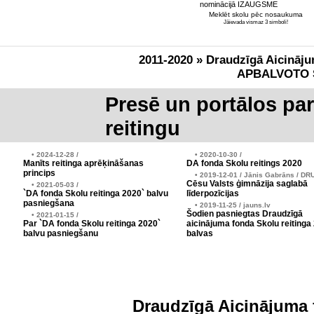
nominācijā IZAUGSME
Meklēt skolu pēc nosaukuma
Jāievada vismaz 3 simboli!
2011-2020 » Draudzīgā Aicināju
APBALVOTO 
Presē un portālos pa
reitingu
• 2024-12-28 /
• 2020-10-30 /
Manīts reitinga aprēķināšanas
DA fonda Skolu reitings 2020
princips
• 2019-12-01 / Jānis Gabrāns / DR
Cēsu Valsts ģimnāzija saglabā
• 2021-05-03 /
`DA fonda Skolu reitinga 2020` balvu
līderpozīcijas
pasniegšana
• 2019-11-25 / jauns.lv
Šodien pasniegtas Draudzīgā
• 2021-01-15 /
Par `DA fonda Skolu reitinga 2020`
aicinājuma fonda Skolu reitinga
balvu pasniegšanu
balvas
Draudzīgā Aicinājuma 