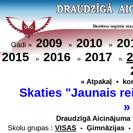
Skolēnu iegūtie rezu
20
2009
2010
Gadi »
»
»
2015
2016
2017
»
»
»
« Atpakaļ
•
ko
Skaties "Jaunais re
Draudzīgā Aicinājuma 
Skolu grupas :
VISAS
Ģimnāzijas
•
•