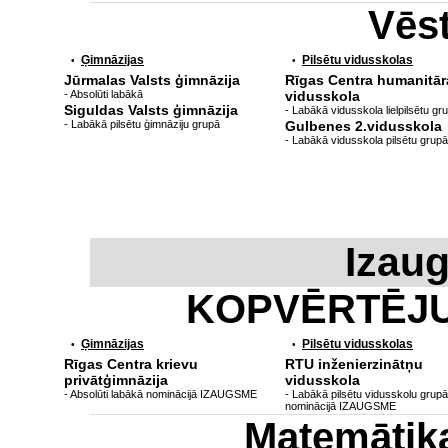
Vēs
Ģimnāzijas
Pilsētu vidusskolas
•
•
Jūrmalas Valsts ģimnāzija
Rīgas Centra humanitār
- Absolūti labākā
vidusskola
Siguldas Valsts ģimnāzija
- Labākā vidusskola lielpilsētu gr
- Labākā pilsētu ģimnāziju grupā
Gulbenes 2.vidusskola
- Labākā vidusskola pilsētu grupā
Izau
KOPVĒRTĒJ
Ģimnāzijas
Pilsētu vidusskolas
•
•
Rīgas Centra krievu
RTU inženierzinātņu
privātģimnāzija
vidusskola
- Absolūti labākā nominācijā IZAUGSME
- Labākā pilsētu vidusskolu grupā
nominācijā IZAUGSME
Matemātik