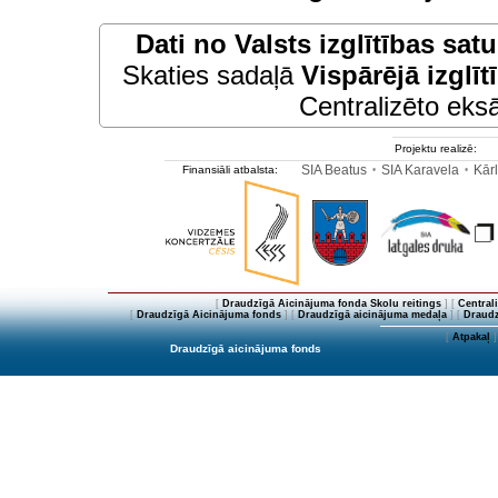
Dati no
Valsts izglītības sat
Skaties sadaļā
Vispārējā izglīt
Centralizēto eksā
Projektu realizē:
SIA Beatus
SIA Karavela
Kārl
Finansiāli atbalsta:
•
•
[
Draudzīgā Aicinājuma fonda Skolu reitings
] [
Central
[
Draudzīgā Aicinājuma fonds
] [
Draudzīgā aicinājuma medaļa
] [
Draudz
[
Atpakaļ
]
Draudzīgā aicinājuma fonds