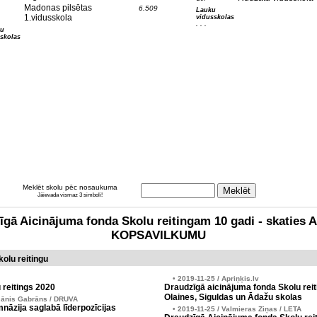
Madonas pilsētas
6.509
Lauku
1.vidusskola
vidusskolas
. . .
tu
skolas
Meklēt skolu pēc nosaukuma
Jāievada vismaz 3 simboli!
zīgā Aicinājuma fonda Skolu reitingam 10 gadi - skati
KOPSAVILKUMU
olu reitingu
• 2019-11-25 / Apriņķis.lv
 reitings 2020
Draudzīgā aicinājuma fonda Skolu reit
Olaines, Siguldas un Ādažu skolas
Jānis Gabrāns / DRUVA
nāzija saglabā līderpozīcijas
• 2019-11-25 / Valmieras Ziņas / LETA