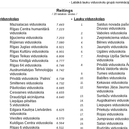
- Labākā lauku vidusskolu grupā nomināc
Reitings
/ 20 labākās skolas /
 vidusskolas
•
Lauku vidusskolas
Mazsalacas vidusskola
Saldus novada pašv
7.443
1.
Druvas vidusskola
Rīgas Centra humanitārā
7.223
vidusskola
Vaboles vidusskola
2.
Iļģuciema vidusskola
Zvejniekciema vidus
7.203
3.
Rūjienas vidusskola
Bēnes vidusskola
7.080
4.
Rīgas Juglas vidusskola
Jaunpils vidusskola
6.921
5.
Rīgas Kultūru vidusskola
Ugāles vidusskola
6.901
6.
Rīgas Teikas vidusskola
Andreja Upīša Skrīv
6.806
7.
vidusskola
Talsu Kristīgā vidusskola
6.777
Privātā vidusskola 
Rīgas 64.vidusskola
8.
6.746
Brīvā Valdorfa skola
Austrumlatvijas Tehnoloģiju
6.742
Tumes vidusskola
vidusskola
9.
Babītes vidusskola
Privātā vidusskola `Patnis`
10.
6.738
Ķekavas vidusskola
Smiltenes vidusskola
11.
6.732
Neretas Jāņa Jauns
Pāvilostas vidusskola
12.
6.685
vidusskola
Cesvaines vidusskola
6.655
Suntažu vidusskola
13.
Draudzīgā aicinājuma
6.640
Augstkalnes vidussk
Liepājas pilsētas
14.
5.vidusskola
Liepupes vidusskola
15.
Edgara Kauliņa Lielvārdes
Priekuļu vidusskola
6.625
16.
vidusskola
Rojas vidusskola
17.
Viesītes vidusskola
6.570
Jumpravas vidussko
18.
Kuldīgas Centra vidusskola
6.564
Salas vidusskola
19.
Rīgas 6.vidusskola
6.511
Rudzātu vidusskola
20.