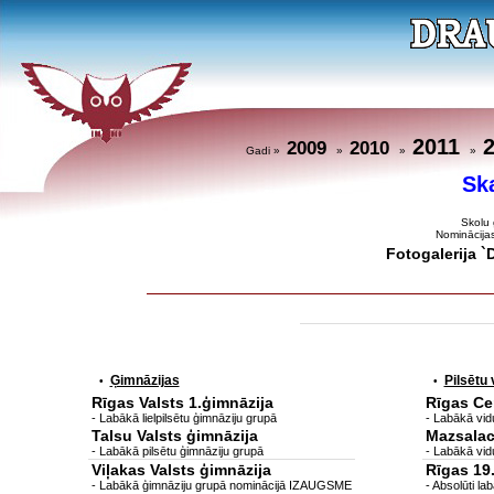
2011
2009
2010
Gadi »
»
»
»
Sk
Skolu 
Nominācija
Fotogalerija 
Ģimnāzijas
Pilsētu
•
•
Rīgas Valsts 1.ģimnāzija
Rīgas Ce
- Labākā lielpilsētu ģimnāziju grupā
- Labākā vidu
Talsu Valsts ģimnāzija
Mazsalac
- Labākā pilsētu ģimnāziju grupā
- Labākā vid
Viļakas Valsts ģimnāzija
Rīgas 19
- Labākā ģimnāziju grupā nominācijā IZAUGSME
- Absolūti 