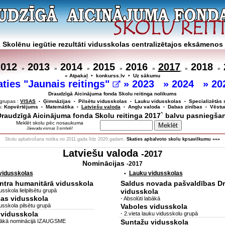
Skolēnu iegūtie rezultāti vidusskolas centralizētajos eksāmenos
2012
2013
2014
2015
2016
2017
2018
»
»
»
»
»
»
»
« Atpakaļ
•
konkurss.lv
•
Uz sākumu
aties "Jaunais reitings"
»
2023
»
2024
»
20
Draudzīgā Aicinājuma fonda Skolu reitinga nolikums
grupas :
VISAS
Ģimnāzijas
Pilsētu vidusskolas
Lauku vidusskolas
Specializētās 
•
•
•
•
s:
Kopvērtējums
Matemātika
Latviešu valoda
Angļu valoda
Dabas zinības
Vēstu
•
•
•
•
•
`Draudzīgā Aicinājuma fonda Skolu reitinga 2017` balvu pasniegša
Meklēt skolu pēc nosaukuma
Jāievada vismaz 3 simboli!
Skolu apbalvošana notika no 2011.gada līdz 2020.gadam.
Skaties apbalvoto skolu kpsavilkumu »»»
Latviešu valoda
-2017
Nominācijas
-2017
 vidusskolas
Lauku vidusskolas
•
ntra humanitārā vidusskola
Saldus novada pašvaldības D
sskola lielpilsētu grupā
vidusskola
as vidusskola
- Absolūti labākā
usskola pilsētu grupā
Vaboles vidusskola
.vidusskola
- 2.vieta lauku vidusskolu grupā
labākā nominācijā IZAUGSME
Suntažu vidusskola