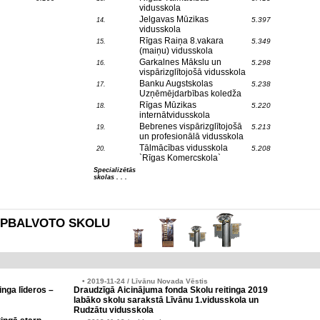
vidusskola
Jelgavas Mūzikas
5.397
14.
vidusskola
Rīgas Raiņa 8.vakara
5.349
15.
(maiņu) vidusskola
Garkalnes Mākslu un
5.298
16.
vispārizglītojošā vidusskola
Banku Augstskolas
5.238
17.
Uzņēmējdarbības koledža
Rīgas Mūzikas
5.220
18.
internātvidusskola
Bebrenes vispārizglītojošā
5.213
19.
un profesionālā vidusskola
Tālmācības vidusskola
5.208
20.
`Rīgas Komercskola`
Specializētās
skolas . . .
es APBALVOTO SKOLU
• 2019-11-24 / Līvānu Novada Vēstis
inga līderos –
Draudzīgā Aicinājuma fonda Skolu reitinga 2019
labāko skolu sarakstā Līvānu 1.vidusskola un
Rudzātu vidusskola