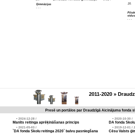
20.
Ģimnāzijas
. . .
Pilsē
vidus
. . .
2011-2020 » Draud
Presē un portālos par Draudzīgā Aicinājuma fonda sk
• 2024-12-28 /
• 2020-10-30 /
Manīts reitinga aprēķināšanas princips
DA fonda Skolu
• 2021-05-03 /
• 2019-12-01 / 
`DA fonda Skolu reitinga 2020` balvu pasniegšana
Cēsu Valsts ģim