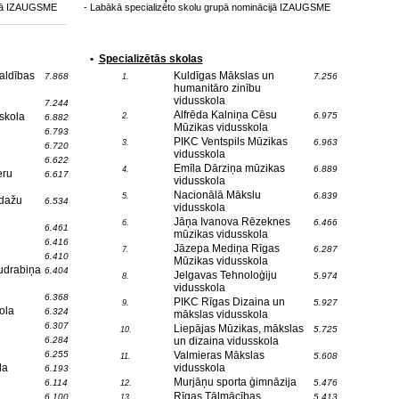
ijā IZAUGSME
- Labākā specializēto skolu grupā nominācijā IZAUGSME
•
Specializētās skolas
aldības
Kuldīgas Mākslas un
7.868
7.256
1.
humanitāro zinību
vidusskola
7.244
Alfrēda Kalniņa Cēsu
skola
6.975
2.
6.882
Mūzikas vidusskola
6.793
PIKC Ventspils Mūzikas
6.963
3.
6.720
vidusskola
6.622
Emīla Dārziņa mūzikas
6.889
4.
eru
6.617
vidusskola
Nacionālā Mākslu
6.839
5.
Ādažu
6.534
vidusskola
Jāņa Ivanova Rēzeknes
6.466
6.
6.461
mūzikas vidusskola
6.416
Jāzepa Mediņa Rīgas
6.287
7.
6.410
Mūzikas vidusskola
udrabiņa
6.404
Jelgavas Tehnoloģiju
5.974
8.
vidusskola
6.368
PIKC Rīgas Dizaina un
5.927
9.
ola
6.324
mākslas vidusskola
6.307
Liepājas Mūzikas, mākslas
5.725
10.
6.284
un dizaina vidusskola
6.255
Valmieras Mākslas
5.608
11.
la
vidusskola
6.193
Murjāņu sporta ģimnāzija
6.114
5.476
12.
Rīgas Tālmācības
6.100
5.413
13.