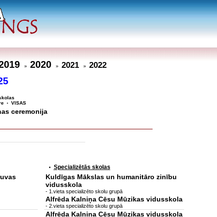
2019
2020
2021
2022
»
»
»
25
skolas
re
VISAS
•
nas ceremonija
Specializētās skolas
•
ruvas
Kuldīgas Mākslas un humanitāro zinību
vidusskola
- 1.vieta specializēto skolu grupā
Alfrēda Kalniņa Cēsu Mūzikas vidusskola
- 2.vieta specializēto skolu grupā
Alfrēda Kalniņa Cēsu Mūzikas vidusskola