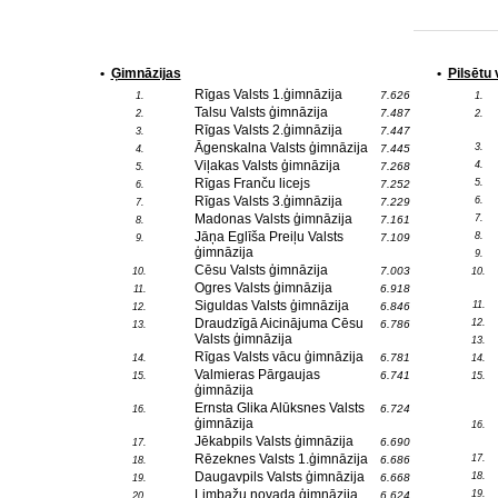
•
Ģimnāzijas
•
Pilsētu
Rīgas Valsts 1.ģimnāzija
7.626
1.
1.
Talsu Valsts ģimnāzija
7.487
2.
2.
Rīgas Valsts 2.ģimnāzija
7.447
3.
Āgenskalna Valsts ģimnāzija
3.
7.445
4.
Viļakas Valsts ģimnāzija
4.
7.268
5.
Rīgas Franču licejs
5.
7.252
6.
Rīgas Valsts 3.ģimnāzija
6.
7.229
7.
Madonas Valsts ģimnāzija
7.
7.161
8.
Jāņa Eglīša Preiļu Valsts
8.
7.109
9.
ģimnāzija
9.
Cēsu Valsts ģimnāzija
7.003
10.
10.
Ogres Valsts ģimnāzija
6.918
11.
Siguldas Valsts ģimnāzija
11.
6.846
12.
Draudzīgā Aicinājuma Cēsu
12.
6.786
13.
Valsts ģimnāzija
13.
Rīgas Valsts vācu ģimnāzija
6.781
14.
14.
Valmieras Pārgaujas
6.741
15.
15.
ģimnāzija
Ernsta Glika Alūksnes Valsts
6.724
16.
ģimnāzija
16.
Jēkabpils Valsts ģimnāzija
6.690
17.
Rēzeknes Valsts 1.ģimnāzija
17.
6.686
18.
Daugavpils Valsts ģimnāzija
18.
6.668
19.
Limbažu novada ģimnāzija
19.
6.624
20.