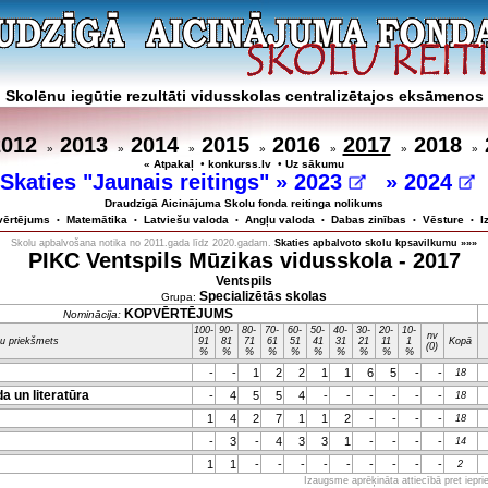
Skolēnu iegūtie rezultāti vidusskolas centralizētajos eksāmenos
2012
2013
2014
2015
2016
2017
2018
»
»
»
»
»
»
»
« Atpakaļ
•
konkurss.lv
•
Uz sākumu
Skaties "Jaunais reitings" »
2023
»
2024
Draudzīgā Aicinājuma Skolu fonda reitinga nolikums
vērtējums
Matemātika
Latviešu valoda
Angļu valoda
Dabas zinības
Vēsture
I
•
•
•
•
•
•
Skolu apbalvošana notika no 2011.gada līdz 2020.gadam.
Skaties apbalvoto skolu kpsavilkumu »»»
PIKC Ventspils Mūzikas vidusskola - 2017
Ventspils
Specializētās skolas
Grupa:
KOPVĒRTĒJUMS
Nominācija:
100-
90-
80-
70-
60-
50-
40-
30-
20-
10-
nv
u priekšmets
91
81
71
61
51
41
31
21
11
1
Kopā
(0)
%
%
%
%
%
%
%
%
%
%
-
-
1
2
2
1
1
6
5
-
-
18
a un literatūra
-
4
5
5
4
-
-
-
-
-
-
18
1
4
2
7
1
1
2
-
-
-
-
18
-
3
-
4
3
3
1
-
-
-
-
14
1
1
-
-
-
-
-
-
-
-
-
2
Izaugsme aprēķināta attiecībā pret iepr