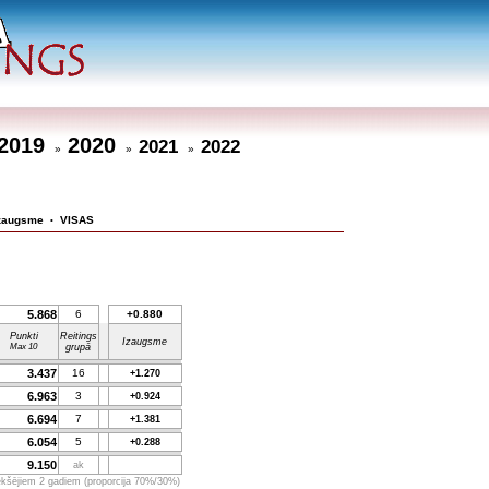
2019
2020
2021
2022
»
»
»
zaugsme
VISAS
•
5.868
6
+0.880
Punkti
Reitings
Izaugsme
Max 10
grupā
3.437
16
+1.270
6.963
3
+0.924
6.694
7
+1.381
6.054
5
+0.288
9.150
ak
iekšējiem 2 gadiem (proporcija 70%/30%)