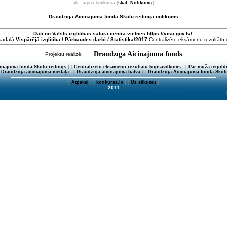
ak - ārpus konkursa (
skat. Nolikumu
)
Draudzīgā Aicinājuma fonda Skolu reitinga nolikums
Dati no
Valsts izglītības satura centra
vietnes https://visc.gov.lv/
.
 sadaļā
Vispārējā izglītība / Pārbaudes darbi / Statistika/2017
Centralizēto eksāmenu rezultātu da
Draudzīgā Aicinājuma fonds
Projektu realizē:
inājuma fonda Skolu reitings
] [
Centralizēto eksāmenu rezultātu kopsavilkums
] [
Par mūža ieguldī
[
Draudzīgā aicinājuma medaļa
] [
Draudzīgā aicinājuma balva
] [
Draudzīgā Aicinājuma fonda Skolē
[
Atpakaļ
] [
konkurss.lv
] [
Uz sākumu
]
2011