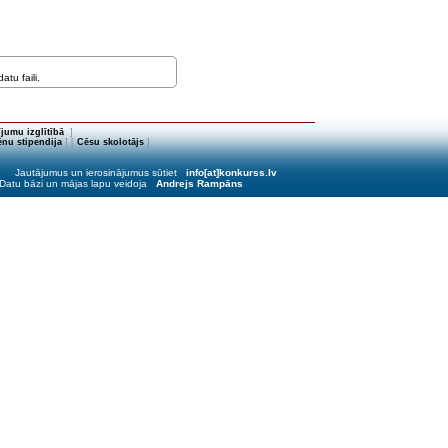
tu faili.
jumu izglītībā
]
nu stipendija
] [
Cēsu skolotājs
]
Jautājumus un ierosinājumus sūtiet
info[at]konkurss.lv
Datu bāzi un mājas lapu veidoja
Andrejs Rampāns