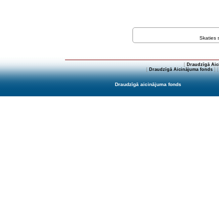
Skaties
[
Draudzīgā Aic
[
Draudzīgā Aicinājuma fonds
] 
Draudzīgā aicinājuma fonds