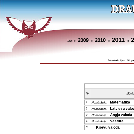
2011
2009
2010
Gadi »
»
»
»
Nominācijas :
Kop
Nr
Mācīb
Matemātika
1.
Nominācija:
Latviešu valod
2.
Nominācija:
Angļu valoda
3.
Nominācija:
Vēsture
4.
Nominācija:
Krievu valoda
5.