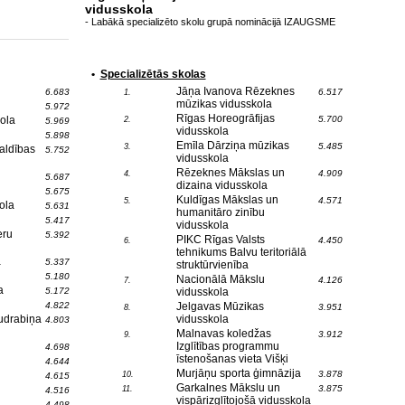
vidusskola
- Labākā specializēto skolu grupā nominācijā IZAUGSME
•
Specializētās skolas
Jāņa Ivanova Rēzeknes
6.683
6.517
1.
mūzikas vidusskola
5.972
Rīgas Horeogrāfijas
ola
5.700
2.
5.969
vidusskola
5.898
Emīla Dārziņa mūzikas
5.485
3.
aldības
5.752
vidusskola
Rēzeknes Mākslas un
4.909
4.
5.687
dizaina vidusskola
5.675
Kuldīgas Mākslas un
4.571
5.
ola
5.631
humanitāro zinību
5.417
vidusskola
eru
5.392
PIKC Rīgas Valsts
4.450
6.
tehnikums Balvu teritoriālā
a
5.337
struktūrvienība
5.180
Nacionālā Mākslu
4.126
7.
a
5.172
vidusskola
4.822
Jelgavas Mūzikas
3.951
8.
udrabiņa
vidusskola
4.803
Malnavas koledžas
3.912
9.
Izglītības programmu
4.698
īstenošanas vieta Višķi
4.644
Murjāņu sporta ģimnāzija
3.878
10.
4.615
Garkalnes Mākslu un
3.875
11.
4.516
vispārizglītojošā vidusskola
4.498