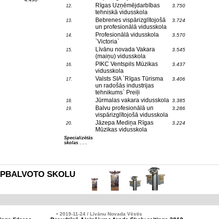
Rīgas Uzņēmējdarbības
3.750
12.
tehniskā vidusskola
Bebrenes vispārizglītojošā
3.724
13.
un profesionālā vidusskola
Profesionālā vidusskola
3.570
14.
`Victoria`
Līvānu novada Vakara
3.545
15.
(maiņu) vidusskola
PIKC Ventspils Mūzikas
3.437
16.
vidusskola
Valsts SIA `Rīgas Tūrisma
3.406
17.
un radošās industrijas
tehnikums` Preiļi
Jūrmalas vakara vidusskola
3.385
18.
Balvu profesionālā un
3.286
19.
vispārizglītojošā vidusskola
Jāzepa Mediņa Rīgas
3.224
20.
Mūzikas vidusskola
Specializētās
skolas . . .
es APBALVOTO SKOLU
• 2019-11-24 / Līvānu Novada Vēstis