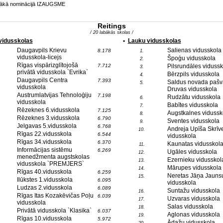
labākā nominācijā IZAUGSME
Reitings
/ 20 labākās skolas /
 vidusskolas
•
Lauku vidusskolas
Daugavpils Krievu
Salienas vidusskola
8.178
1.
vidusskola-licejs
Špoģu vidusskola
2.
Rīgas vispārizglītojošā
7.712
Pilsrundāles vidussk
3.
privātā vidusskola `Evrika`
Bērzpils vidusskola
4.
Daugavpils Centra
7.393
Saldus novada pašv
5.
vidusskola
Druvas vidusskola
Austrumlatvijas Tehnoloģiju
7.198
Rudzātu vidusskola
6.
vidusskola
Babītes vidusskola
7.
Rēzeknes 6.vidusskola
7.125
Augstkalnes vidussk
8.
Rēzeknes 3.vidusskola
6.790
Sventes vidusskola
9.
Jelgavas 5.vidusskola
6.768
Andreja Upīša Skrīv
10.
Rīgas 22.vidusskola
6.544
vidusskola
Rīgas 34.vidusskola
6.370
Kaunatas vidusskol
11.
Informācijas sistēmu
6.269
Ugāles vidusskola
12.
menedžmenta augstskolas
Ezernieku vidusskol
13.
vidusskola `PREMJERS`
Mārupes vidusskola
14.
Rīgas 40.vidusskola
6.259
Neretas Jāņa Jauns
15.
Ilūkstes 1.vidusskola
6.095
vidusskola
Ludzas 2.vidusskola
6.089
Suntažu vidusskola
16.
Rīgas Itas Kozakēvičas Poļu
6.039
Uzvaras vidusskola
17.
vidusskola
Salas vidusskola
18.
Privātā vidusskola `Klasika`
6.037
Aglonas vidusskola
19.
Rīgas 10.vidusskola
5.972
Ādažu vidusskola