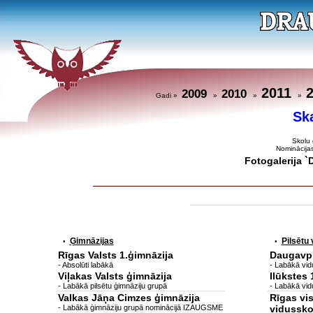
2011
2009
2010
Gadi »
»
»
»
Sk
Skolu 
Nominācija
Fotogalerija 
Ģimnāzijas
Pilsētu
•
•
Rīgas Valsts 1.ģimnāzija
Daugavpi
- Absolūti labākā
- Labākā vidu
Viļakas Valsts ģimnāzija
Ilūkstes 
- Labākā pilsētu ģimnāziju grupā
- Labākā vid
Valkas Jāņa Cimzes ģimnāzija
Rīgas vis
- Labākā ģimnāziju grupā nominācijā IZAUGSME
vidusskol