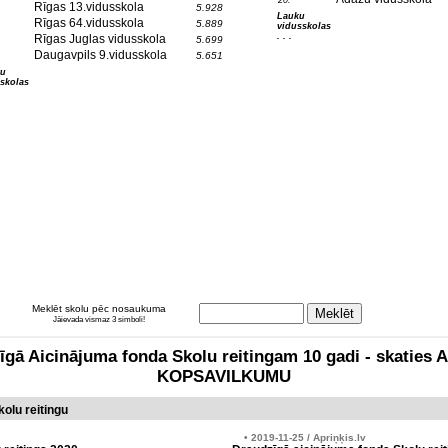
20.
Rīgas 13.vidusskola
5.928
Lauku
Rīgas 64.vidusskola
5.889
vidusskolas
. . .
Rīgas Juglas vidusskola
5.699
Daugavpils 9.vidusskola
5.651
tu
skolas
Meklēt skolu pēc nosaukuma
Jāievada vismaz 3 simboli!
zīgā Aicinājuma fonda Skolu reitingam 10 gadi - skati
KOPSAVILKUMU
olu reitingu
• 2019-11-25 / Apriņķis.lv