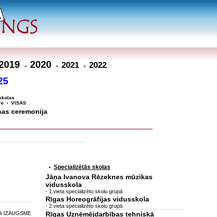
2019
2020
2021
2022
»
»
»
25
skolas
re
VISAS
•
nas ceremonija
Specializētās skolas
•
Jāņa Ivanova Rēzeknes mūzikas
vidusskola
- 1.vieta specializēto skolu grupā
Rīgas Horeogrāfijas vidusskola
- 2.vieta specializēto skolu grupā
ijā IZAUGSME
Rīgas Uzņēmējdarbības tehniskā