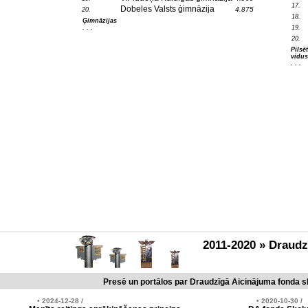
17.
Dobeles Valsts ģimnāzija
4.875
20.
18.
Ģimnāzijas
. . .
19.
20.
Pilsē
vidus
. . .
2011-2020 » Draud
Presē un portālos par Draudzīgā Aicinājuma fonda sk
• 2024-12-28 /
• 2020-10-30 /