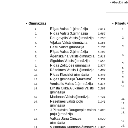
- Absolūti 
•
Ģimnāzijas
•
Pilsētu
Rīgas Valsts 1.ģimnāzija
9.014
1.
1.
Rīgas Valsts 3.ģimnāzija
6.685
2.
Daugavpils Valsts ģimnāzija
2.
6.253
3.
Viļakas Valsts ģimnāzija
6.165
4.
3.
Cēsu Valsts ģimnāzija
6.153
5.
Rīgas Valsts 2.ģimnāzija
6.107
6.
4.
Āgenskalna Valsts ģimnāzija
5.918
7.
Siguldas Valsts ģimnāzija
5.656
8.
5.
Rīgas Zolitūdes ģimnāzija
5.577
9.
6.
Rēzeknes Valsts 1.ģimnāzija
5.487
10.
7.
Rīgas Klasiskā ģimnāzija
5.448
11.
8.
Rīgas ģimnāzija `Maksima`
5.359
12.
9.
Ventspils Valsts 1.ģimnāzija
5.315
13.
10.
Ernsta Glika Alūksnes Valsts
5.293
14.
ģimnāzija
Madonas Valsts ģimnāzija
5.144
15.
11.
Rēzeknes valsts poļu
5.141
16.
12.
ģimnāzija
13.
J.Pilsudska Daugavpils valsts
5.095
17.
14.
poļu ģimnāzija
Valkas Jāņa Cimzes
5.020
18.
15.
ģimnāzija
16.
V.Plūdoņa Kuldīgas ģimnāzija
4.960
19.