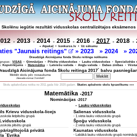
Skolēnu iegūtie rezultāti vidusskolas centralizētajos eksāmenos
2012
2013
2014
2015
2016
2017
2018
»
»
»
»
»
»
»
« Atpakaļ
•
konkurss.lv
•
Uz sākumu
aties "Jaunais reitings"
»
2023
»
2024
»
20
Draudzīgā Aicinājuma fonda Skolu reitinga nolikums
grupas :
VISAS
Ģimnāzijas
Pilsētu vidusskolas
Lauku vidusskolas
Specializētās 
•
•
•
•
s:
Kopvērtējums
Matemātika
Latviešu valoda
Angļu valoda
Dabas zinības
Vēstu
•
•
•
•
•
`Draudzīgā Aicinājuma fonda Skolu reitinga 2017` balvu pasniegša
Meklēt skolu pēc nosaukuma
Jāievada vismaz 3 simboli!
Skolu apbalvošana notika no 2011.gada līdz 2020.gadam.
Skaties apbalvoto skolu kpsavilkumu »»»
Matemātika
-2017
Nominācijas
-2017
 vidusskolas
Lauku vidusskolas
•
ls Krievu vidusskola-licejs
Salienas vidusskola
sskola lielpilsētu grupā
- 1.vieta lauku vidusskolu grupā
1.vidusskola
Špoģu vidusskola
usskola pilsētu grupā
- 2.vieta lauku vidusskolu grupā
pārizglītojošā privātā
Kaunatas vidusskola
a `Evrika`
- Labākā lauku vidusskolu grupā nomināc