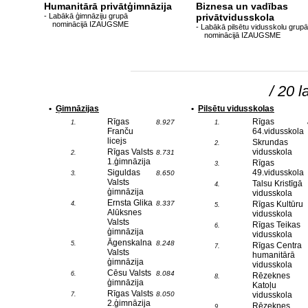
Humanitārā privātģimnāzija
Biznesa un vadības
- Labākā ģimnāziju grupā
privātvidusskola
nominācijā IZAUGSME
- Labākā pilsētu vidusskolu grupā
nominācijā IZAUGSME
/ 20 l
•
Ģimnāzijas
•
Pilsētu vidusskolas
Rīgas
Rīgas
8.927
1.
1.
Franču
64.vidusskola
licejs
Skrundas
2.
Rīgas Valsts
vidusskola
8.731
2.
1.ģimnāzija
Rīgas
3.
Siguldas
49.vidusskola
8.650
3.
Valsts
Talsu Kristīgā
4.
ģimnāzija
vidusskola
Ernsta Glika
8.337
Rīgas Kultūru
4.
5.
Alūksnes
vidusskola
Valsts
Rīgas Teikas
6.
ģimnāzija
vidusskola
Āgenskalna
8.248
5.
Rīgas Centra
7.
Valsts
humanitārā
ģimnāzija
vidusskola
Cēsu Valsts
8.084
6.
Rēzeknes
8.
ģimnāzija
Katoļu
Rīgas Valsts
8.050
vidusskola
7.
2.ģimnāzija
Rēzeknes
9.