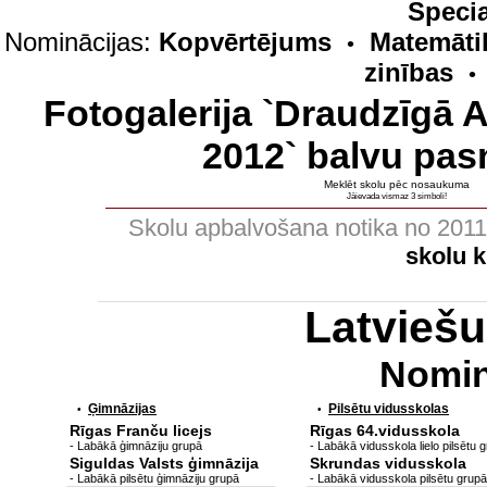
Specia
Nominācijas:
Kopvērtējums
Matemāti
•
zinības
•
Fotogalerija `Draudzīgā 
2012` balvu pas
Meklēt skolu pēc nosaukuma
Jāievada vismaz 3 simboli!
Skolu apbalvošana notika no 201
skolu 
Latvieš
Nomin
Ģimnāzijas
Pilsētu vidusskolas
•
•
Rīgas Franču licejs
Rīgas 64.vidusskola
- Labākā ģimnāziju grupā
- Labākā vidusskola lielo pilsētu 
Siguldas Valsts ģimnāzija
Skrundas vidusskola
- Labākā pilsētu ģimnāziju grupā
- Labākā vidusskola pilsētu grupā