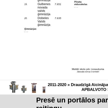
ģimnāzija
Pilsētu
Gulbenes
7.651
19.
vidusskolas
. . .
novada
valsts
ģimnāzija
Dobeles
7.635
20.
Valsts
ģimnāzija
Ģimnāzijas
. . .
Meklēt skolu pēc nosaukuma
Jāievada vismaz 3 simboli!
2011-2020 » Draudzīgā Aicināju
APBALVOTO 
Presē un portālos pa