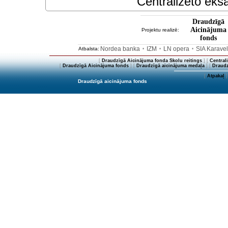
Centralizēto eksā
Draudzīgā
Aicinājuma
Projektu realizē:
fonds
Nordea banka
IZM
LN opera
SIA Karave
Atbalsta:
•
•
•
[
Draudzīgā Aicinājuma fonda Skolu reitings
] [
Central
[
Draudzīgā Aicinājuma fonds
] [
Draudzīgā aicinājuma medaļa
] [
Draudz
[
Atpakaļ
]
Draudzīgā aicinājuma fonds