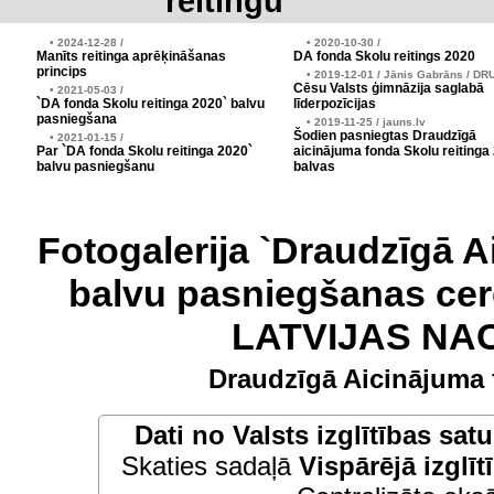
reitingu
• 2024-12-28 /
• 2020-10-30 /
Manīts reitinga aprēķināšanas
DA fonda Skolu reitings 2020
princips
• 2019-12-01 / Jānis Gabrāns / DR
Cēsu Valsts ģimnāzija saglabā
• 2021-05-03 /
`DA fonda Skolu reitinga 2020` balvu
līderpozīcijas
pasniegšana
• 2019-11-25 / jauns.lv
Šodien pasniegtas Draudzīgā
• 2021-01-15 /
Par `DA fonda Skolu reitinga 2020`
aicinājuma fonda Skolu reitinga
balvu pasniegšanu
balvas
Fotogalerija `Draudzīgā A
balvu pasniegšanas cer
LATVIJAS NA
Draudzīgā Aicinājuma 
Dati no
Valsts izglītības sat
Skaties sadaļā
Vispārējā izglīt