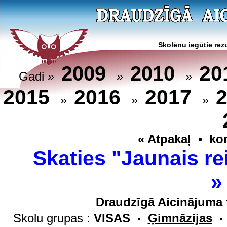
Skolēnu iegūtie rezu
20
2009
2010
Gadi »
»
»
2015
2016
2017
»
»
»
« Atpakaļ
•
ko
Skaties "Jaunais re
Draudzīgā Aicinājuma 
Skolu grupas :
VISAS
Ģimnāzijas
•
•