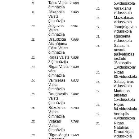
Talsu Valsts
8.008
5.vidusskola
8.
ģimnāzija
Varakļānu
10.
Jēkabpils
7.965
vidusskola
9.
Valsts
Mazsalacas
11.
ģimnāzija
vidusskola
Jelgavas
7.961
10.
Jaunjelgavas
12.
Valsts
vidusskola
ģimnāzija
Iļģuciema
13.
Draudzīgā
7.900
11.
vidusskola
Aicinājuma
Salaspils
14.
Cēsu Valsts
novada
ģimnāzija
pašvaldības
Rīgas Valsts
7.858
12.
iestāde
3.ģimnāzija
"Salaspils
Rīgas Valsts
7.840
1.vidusskola"
13.
vācu
Rīgas
15.
ģimnāzija
85.vidusskola
Valmieras
7.833
14.
Salacgrīvas
16.
Valsts
vidusskola
ģimnāzija
Madonas
17.
Daugavpils
7.802
15.
pilsētas
Valsts
1.vidusskola
ģimnāzija
Rīgas
18.
Rēzeknes
7.783
16.
84.vidusskola
Valsts
Ventspils
19.
ģimnāzija
4.vidusskola
Viļakas
7.768
17.
Rīgas
20.
Valsts
Natālijas
ģimnāzija
Draudziņas
Rīgas Angļu
7.663
18.
vidusskola