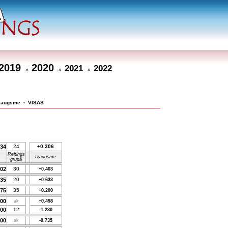
2019
2020
2021
2022
»
»
»
zaugsme
VISAS
•
134
24
+0.306
Reitings
Izaugsme
grupā
902
30
+0.403
635
20
+0.633
675
35
+0.200
000
ak
+0.498
200
12
-1.230
600
ak
-0.735