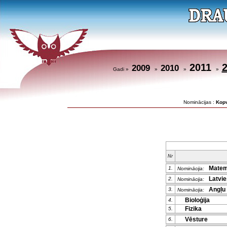
2011
2009
2010
Gadi »
»
»
»
Nominācijas :
Kop
Nr
Matem
1.
Nominācija:
Latvieš
2.
Nominācija:
Angļu 
3.
Nominācija:
Bioloģija
4.
Fizika
5.
Vēsture
6.