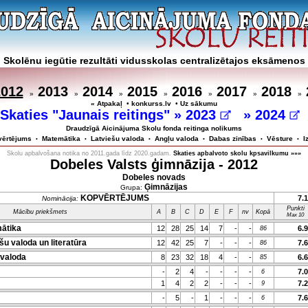
Skolēnu iegūtie rezultāti vidusskolas centralizētajos eksāmenos
2012
2013
2014
2015
2016
2017
2018
»
»
»
»
»
»
»
« Atpakaļ
•
konkurss.lv
•
Uz sākumu
Skaties "Jaunais reitings" »
2023
»
2024
Draudzīgā Aicinājuma Skolu fonda reitinga nolikums
vērtējums
Matemātika
Latviešu valoda
Angļu valoda
Dabas zinības
Vēsture
I
•
•
•
•
•
•
Skolu apbalvošana notika no 2011.gada līdz 2020.gadam.
Skaties apbalvoto skolu kpsavilkumu »»»
Dobeles Valsts ģimnāzija - 2012
Dobeles novads
Ģimnāzijas
Grupa:
KOPVĒRTĒJUMS
7.
Nominācija:
Punkti
Mācību priekšmets
A
B
C
D
E
F
nv
Kopā
Max 10
ātika
12
28
25
14
7
-
-
6.
86
u valoda un literatūra
12
42
25
7
-
-
-
7.
86
valoda
8
23
32
18
4
-
-
6.
85
-
2
4
-
-
-
-
7.
6
1
4
2
2
-
-
-
7.
9
-
5
-
1
-
-
-
7.
6