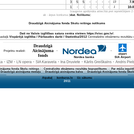
3
5
5
-
-
-
-
7.
13
1
-
-
-
-
-
-
10.
1
Izaugsme aprēķināta attiecībā pret iepriekšējiem 2
ak - ārpus konkursa (
skat. Nolikumu
)
Draudzīgā Aicinājuma fonda Skolu reitinga nolikums
Dati no
Valsts izglītības satura centra
vietnes https://visc.gov.lv/
.
 sadaļā
Vispārējā izglītība / Pārbaudes darbi / Statistika/2012
Centralizēto eksāmenu rezultātu da
Draudzīgā
Aicinājuma
Projektu realizē:
•
•
fonds
Nordea banka
SIA Airport
ka
IZM
LN opera
SIA Karavela
Ina Druviete
Kārlis Greiškalns
Andris Pie
•
•
•
•
•
•
inājuma fonda Skolu reitings
] [
Centralizēto eksāmenu rezultātu kopsavilkums
] [
Par mūža ieguldī
[
Draudzīgā aicinājuma medaļa
] [
Draudzīgā aicinājuma balva
] [
Draudzīgā Aicinājuma fonda Skolē
[
Atpakaļ
] [
konkurss.lv
] [
Uz sākumu
]
2011