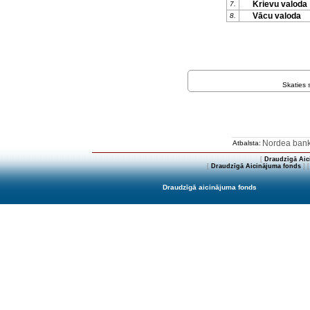
Krievu valoda
7.
Vācu valoda
8.
Skaties
Nordea ban
Atbalsta:
[
Draudzīgā Aic
[
Draudzīgā Aicinājuma fonds
] 
Draudzīgā aicinājuma fonds