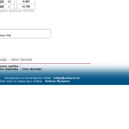
923
15
-0.997
000
ak
+2.700
 gadiem (proporcija 70%/30%)
tu faili.
balgs
Jānis Vaivads
•
jumu izglītībā
]
nu stipendija
] [
Cēsu skolotājs
]
Jautājumus un ierosinājumus sūtiet
info[at]konkurss.lv
Datu bāzi un mājas lapu veidoja
Andrejs Rampāns