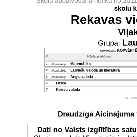
Skolu apbalvošana notika no 201
skolu 
Rekavas vi
Viļa
Lau
Grupa:
KOPVĒRT
Nominācija:
Nr
Mācību priekšmets
Matemātika
1.
Nominācija:
Latviešu valoda un literatūra
2.
Nominācija:
Angļu valoda
3.
Nominācija:
Fizika
4.
Krievu valoda
5.
ak - ārp
Draudzīgā Aicinājuma 
Dati no
Valsts izglītības sat