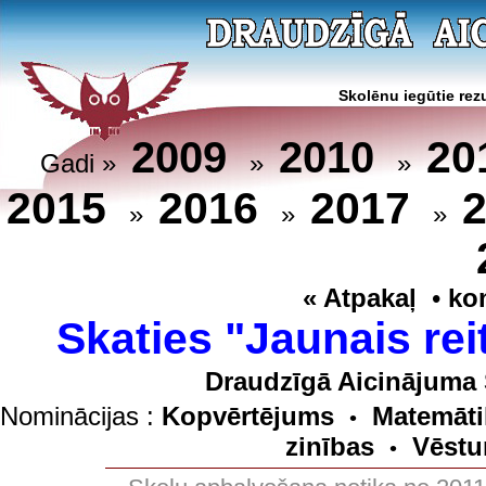
Skolēnu iegūtie rezu
20
2009
2010
Gadi »
»
»
2015
2016
2017
»
»
»
« Atpakaļ
•
ko
Skaties "Jaunais rei
Draudzīgā Aicinājuma 
Nominācijas :
Kopvērtējums
Matemāti
•
zinības
Vēstu
•