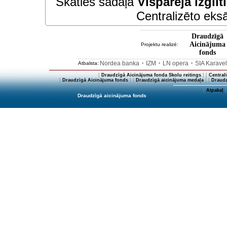
Skaties sadaļā
Vispārējā izglīt
Centralizēto eksā
Draudzīgā
Aicinājuma
Projektu realizē:
fonds
Nordea banka
IZM
LN opera
SIA Karave
Atbalsta:
•
•
•
[
Draudzīgā Aicinājuma fonda Skolu reitings
] [
Central
[
Draudzīgā Aicinājuma fonds
] [
Draudzīgā aicinājuma medaļa
] [
Draudz
[
Atpakaļ
]
Draudzīgā aicinājuma fonds