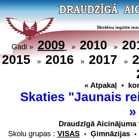
Skolēnu iegūtie rezu
20
2009
2010
Gadi »
»
»
2015
2016
2017
»
»
»
« Atpakaļ
•
ko
Skaties "Jaunais re
Draudzīgā Aicinājuma 
Skolu grupas :
VISAS
Ģimnāzijas
•
•