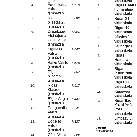
vidusskola
Āgenskalna
7.719
Rīgas Centra
4.
5.
Valsts
humanitārā
ģimnāzija
vidusskola
Rīgas
7.692
Rīgas 34.
5.
6.
pilsētas 2.
vidusskola
ģimnāzija
Rīgas 49.
7.
Draudzīgā
7.681
vidusskola
6.
Aicinājuma
Ilūkstes 1.
8.
Cēsu Valsts
vidusskola
ģimnāzija
Jaunogres
8.
Siguldas
7.647
7.
vidusskola
Valsts
Rīgas
9.
ģimnāzija
Herdera
Balvu Valsts
7.570
8.
vidusskola
ģimnāzija
Rīgas
10.
Rīgas
7.567
9.
Purvciema
pilsētas 3.
vidusskola
ģimnāzija
Rīgas 33.
11.
Rīgas
7.517
10.
vidusskola
Klasiskā
Kārsavas
12.
ģimnāzija
vidusskola
Rīgas Angļu
7.447
11.
Rīgas Itas
13.
ģimnāzija
Kozakēvičas
Daugavpils
7.341
12.
Poļu
Valsts
vidusskola
ģimnāzija
Limbažu 1.
14.
Dobeles
7.327
13.
vidusskola
Valsts
Pilsētu
ģimnāzija
vidusskolas
. . .
Cēsu Valsts
7.322
14.