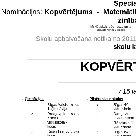
Specia
Nominācijas:
Kopvērtējums
Matemāti
•
zinīb
Meklēt skolu pēc nosaukuma
Jāievada vismaz 3 simboli!
Skolu apbalvošana notika no 201
skolu 
KOPVĒR
/ 15 l
•
Ģimnāzijas
•
Pilsētu vidusskolas
Rīgas Valsts
Rīgas 40.
8.900
1.
1.
1. ģimnāzija
vidusskola
Daugavpils
Daugavpils
8.129
2.
2.
Krievu
9.vidusskola
vidusskola -
Rēzeknes 1.
3.
licejs
vidusskola
Rīgas Franču
7.978
Rīgas 64.
3.
4.
licejs