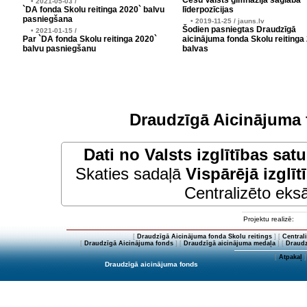
Cēsu Valsts ģimnāzija saglabā
• 2021-05-03 /
`DA fonda Skolu reitinga 2020` balvu
līderpozīcijas
pasniegšana
• 2019-11-25 / jauns.lv
Šodien pasniegtas Draudzīgā
• 2021-01-15 /
Par `DA fonda Skolu reitinga 2020`
aicinājuma fonda Skolu reitinga
balvu pasniegšanu
balvas
Draudzīgā Aicinājuma 
Dati no
Valsts izglītības sat
Skaties sadaļā
Vispārējā izglīt
Centralizēto eksā
Projektu realizē:
[
Draudzīgā Aicinājuma fonda Skolu reitings
] [
Central
[
Draudzīgā Aicinājuma fonds
] [
Draudzīgā aicinājuma medaļa
] [
Draudz
[
Atpakaļ
]
Draudzīgā aicinājuma fonds