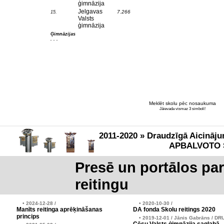
ģimnāzija
Jelgavas
7.266
15.
Valsts
ģimnāzija
Ģimnāzijas
. . .
Meklēt skolu pēc nosaukuma
Jāievada vismaz 3 simboli!
2011-2020 » Draudzīgā Aicināju
APBALVOTO 
Presē un portālos pa
reitingu
• 2024-12-28 /
• 2020-10-30 /
Manīts reitinga aprēķināšanas
DA fonda Skolu reitings 2020
princips
• 2019-12-01 / Jānis Gabrāns / DR