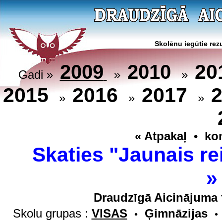
Skolēnu iegūtie rezu
20
2009
2010
Gadi »
»
»
2015
2016
2017
»
»
»
« Atpakaļ
•
ko
Skaties "Jaunais re
Draudzīgā Aicinājuma 
Skolu grupas :
VISAS
Ģimnāzijas
•
•