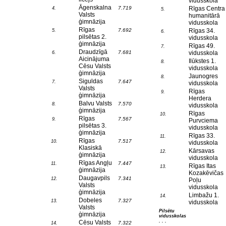
vidusskola
Āgenskalna
7.719
Rīgas Centra
4.
5.
Valsts
humanitārā
ģimnāzija
vidusskola
Rīgas
7.692
Rīgas 34.
5.
6.
pilsētas 2.
vidusskola
ģimnāzija
Rīgas 49.
7.
Draudzīgā
7.681
vidusskola
6.
Aicinājuma
Ilūkstes 1.
8.
Cēsu Valsts
vidusskola
ģimnāzija
Jaunogres
8.
Siguldas
7.647
7.
vidusskola
Valsts
Rīgas
9.
ģimnāzija
Herdera
Balvu Valsts
7.570
8.
vidusskola
ģimnāzija
Rīgas
10.
Rīgas
7.567
9.
Purvciema
pilsētas 3.
vidusskola
ģimnāzija
Rīgas 33.
11.
Rīgas
7.517
10.
vidusskola
Klasiskā
Kārsavas
12.
ģimnāzija
vidusskola
Rīgas Angļu
7.447
11.
Rīgas Itas
13.
ģimnāzija
Kozakēvičas
Daugavpils
7.341
12.
Poļu
Valsts
vidusskola
ģimnāzija
Limbažu 1.
14.
Dobeles
7.327
13.
vidusskola
Valsts
Pilsētu
ģimnāzija
vidusskolas
. . .
Cēsu Valsts
7.322
14.