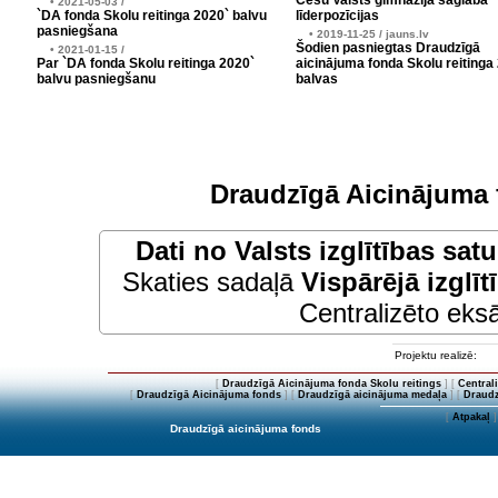
Cēsu Valsts ģimnāzija saglabā
• 2021-05-03 /
`DA fonda Skolu reitinga 2020` balvu
līderpozīcijas
pasniegšana
• 2019-11-25 / jauns.lv
Šodien pasniegtas Draudzīgā
• 2021-01-15 /
Par `DA fonda Skolu reitinga 2020`
aicinājuma fonda Skolu reitinga
balvu pasniegšanu
balvas
Draudzīgā Aicinājuma 
Dati no
Valsts izglītības sat
Skaties sadaļā
Vispārējā izglīt
Centralizēto eksā
Projektu realizē:
[
Draudzīgā Aicinājuma fonda Skolu reitings
] [
Central
[
Draudzīgā Aicinājuma fonds
] [
Draudzīgā aicinājuma medaļa
] [
Draudz
[
Atpakaļ
]
Draudzīgā aicinājuma fonds