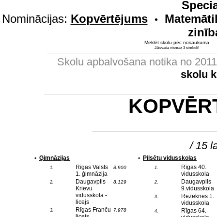
Specia
Nominācijas:
Kopvērtējums
Matemāti
•
zinīb
Meklēt skolu pēc nosaukuma
Jāievada vismaz 3 simboli!
Skolu apbalvošana notika no 201
skolu 
KOPVĒR
/ 15 l
•
Ģimnāzijas
•
Pilsētu vidusskolas
Rīgas Valsts
Rīgas 40.
8.900
1.
1.
1. ģimnāzija
vidusskola
Daugavpils
Daugavpils
8.129
2.
2.
Krievu
9.vidusskola
vidusskola -
Rēzeknes 1.
3.
licejs
vidusskola
Rīgas Franču
7.978
Rīgas 64.
3.
4.
licejs