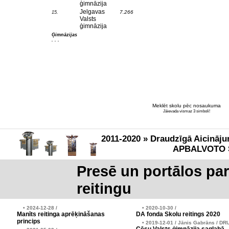
ģimnāzija
Jelgavas
7.266
15.
Valsts
ģimnāzija
Ģimnāzijas
. . .
Meklēt skolu pēc nosaukuma
Jāievada vismaz 3 simboli!
2011-2020 » Draudzīgā Aicināju
APBALVOTO 
Presē un portālos pa
reitingu
• 2024-12-28 /
• 2020-10-30 /
Manīts reitinga aprēķināšanas
DA fonda Skolu reitings 2020
princips
• 2019-12-01 / Jānis Gabrāns / DR