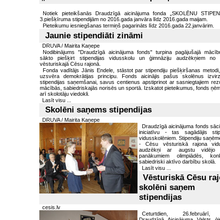
Notiek pieteikšanās Draudzīgā aicinājuma fonda „SKOLĒNU STIPE
3.piešķīruma stipendijām no 2016.gada janvāra līdz 2016.gada maijam.
Pieteikumu iesniegšanas termiņš pagarināts līdz 2016.gada 22.janvārim.
Jaunie stipendiāti zināmi
DRUVA / Mairita Kaņepe
Nodibinājums "Draudzīgā aicinājuma fonds" turpina pagājušajā mācī
sākto piešķirt stipendijas vidusskolu un ģimnāziju audzēkņiem no
vēsturiskajā Cēsu rajonā.
Fonda vadītājs Jānis Endele, stāstot par stipendiju piešķiršanas metodi,
uzsvēra demokrātijas principu. Fonds aicinājis pašus skolēnus izvirz
stipendijas saņemšanai, savus centienus apstiprinot ar sasniegtajiem rezu
mācībās, sabiedriskajās norisēs un sportā. Izskatot pieteikumus, fonds ņē
arī skolotāju viedokli.
Lasīt visu ...
Skolēni saņems stipendijas
DRUVA / Mairita Kaņepe
Draudzīgā aicinājuma fonds sāci
iniciatīvu - tas sagādājis stip
vidusskolēniem. Stipendiju saņēmē
- Cēsu vēsturiskā rajona vid
audzēkņi ar augstu vidējo a
panākumiem olimpiādēs, konk
sabiedriski aktīvo darbību skolā.
Lasīt visu ...
Vēsturiskā Cēsu ra
skolēni saņem
stipendijas
cesis.lv
Ceturtdien, 26.februārī
Draudzīgā Aicinājuma Valsts ģi