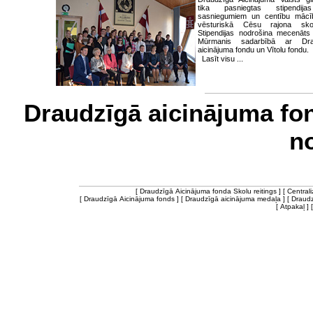
tika pasniegtas stipendij
sasniegumiem un centību mācī
vēsturiskā Cēsu rajona skol
Stipendijas nodrošina mecenāts
Mūrmanis sadarbībā ar Dra
aicinājuma fondu un Vītolu fondu.
Lasīt visu ...
Draudzīgā aicinājuma 
n
[
Draudzīgā Aicinājuma fonda Skolu reitings
] [
Central
[
Draudzīgā Aicinājuma fonds
] [
Draudzīgā aicinājuma medaļa
] [
Draudz
[
Atpakaļ
] 