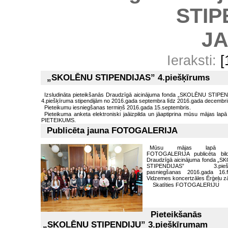
STIP
J
Ieraksti:
[
„SKOLĒNU STIPENDIJAS” 4.piešķīrums
Izsludināta pieteikšanās Draudzīgā aicinājuma fonda „SKOLĒNU STIPE
4.piešķīruma stipendijām no 2016.gada septembra līdz 2016.gada decembr
Pieteikumu iesniegšanas termiņš 2016.gada 15.septembris.
Pieteikuma anketa elektroniski jaāizpilda un jāaptiprina mūsu mājas lapā
PIETEIKUMS.
Publicēta jauna FOTOGALERIJA
Mūsu mājas lapā s
FOTOGALERIJA publicēta bil
Draudzīgā aicinājuma fonda „
STIPENDIJAS” 3.piešķ
pasniegšanas 2016.gada 16.f
Vidzemes koncertzāles Ērģeļu z
Skatīties FOTOGALERIJU
Pieteikšanās
„SKOLĒNU STIPENDIJU” 3.piešķīrumam