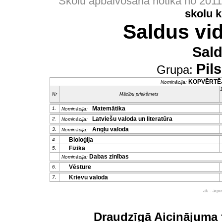
Skolu apbalvošana notika no 201
skolu 
Saldus vi
Sal
Pil
Grupa:
KOPVĒRTĒ
Nominācija:
1
Nr
Mācību priekšmets
Matemātika
1.
Nominācija:
Latviešu valoda un literatūra
2.
Nominācija:
Angļu valoda
3.
Nominācija:
Bioloģija
4.
Fizika
5.
Dabas zinības
Nominācija:
Vēsture
6.
Krievu valoda
7.
ak - ārp
Draudzīgā Aicinājuma 