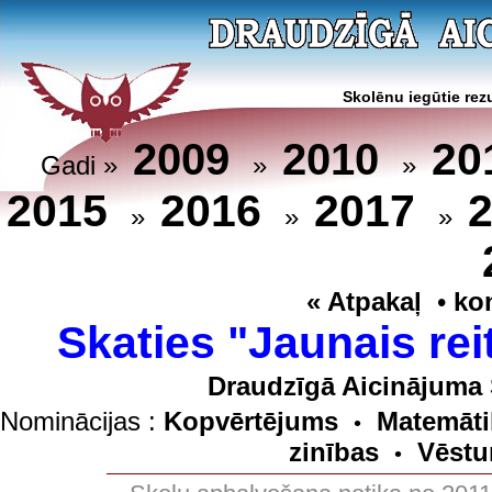
Skolēnu iegūtie rezu
20
2009
2010
Gadi »
»
»
2015
2016
2017
»
»
»
« Atpakaļ
•
ko
Skaties "Jaunais rei
Draudzīgā Aicinājuma 
Nominācijas :
Kopvērtējums
Matemāti
•
zinības
Vēstu
•