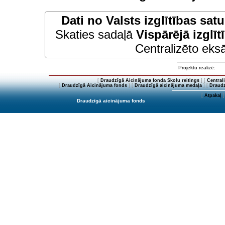
Dati no
Valsts izglītības sat
Skaties sadaļā
Vispārējā izglīt
Centralizēto eksā
Projektu realizē:
[
Draudzīgā Aicinājuma fonda Skolu reitings
] [
Central
[
Draudzīgā Aicinājuma fonds
] [
Draudzīgā aicinājuma medaļa
] [
Draudz
[
Atpakaļ
]
Draudzīgā aicinājuma fonds