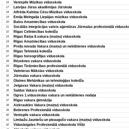
Ventspils Mūzikas vidusskola
16
Latvijas Jūras akadēmijas Jūrskola
17
Alfrēda Kalniņa Cēsu Mūzikas vidusskola
18
Emiļa Melngaiļa Liepājas mūzikas vidusskola
19
Balvu Amatniecības vidusskola
20
Sociālās integrācijas valsts aģentūras Jūrmalas profesionālā vidussk
21
Rīgas Celtniecības koledža
22
Rīgas Raiņa 8.vakara (maiņu) vidusskola
23
Rīgas Amatniecības vidusskola
24
Preiļu novada Vakara (maiņu) un neklātienes vidusskola
25
Rīgas Tehniskā koledža
26
Rīgas horeogrāfijas vidusskola
27
Rēzeknes vakara vidusskola
28
Rīgas Tirdzniecības profesionālā vidusskola
29
Valmieras Mākslas vidusskola
31
Jūrmalas vakara vidusskola
32
Olaines Mehānikas un tehnoloģijas koledža
33
Jelgavas Vakara (maiņu) vidusskola
34
Saldus Vakara vidusskola
35
Ogres 1.vidusskolas vakara un neklātienes nodaļa
36
Rīgas vakara ģimnāzija
37
Aizkraukles Vakara (maiņu) vidusskola
38
Bebrenes Profesionālā vidusskola
39
Ventspils vakara vidusskola
40
Limbažu Jauniešu un pieaugušo vakara (maiņu) vidusskola
41
Viduslatgales Profesionālā vidusskola Višķi
42