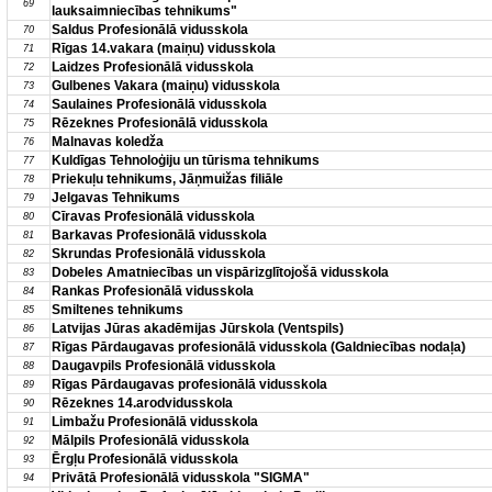
69
lauksaimniecības tehnikums"
Saldus Profesionālā vidusskola
70
Rīgas 14.vakara (maiņu) vidusskola
71
Laidzes Profesionālā vidusskola
72
Gulbenes Vakara (maiņu) vidusskola
73
Saulaines Profesionālā vidusskola
74
Rēzeknes Profesionālā vidusskola
75
Malnavas koledža
76
Kuldīgas Tehnoloģiju un tūrisma tehnikums
77
Priekuļu tehnikums, Jāņmuižas filiāle
78
Jelgavas Tehnikums
79
Cīravas Profesionālā vidusskola
80
Barkavas Profesionālā vidusskola
81
Skrundas Profesionālā vidusskola
82
Dobeles Amatniecības un vispārizglītojošā vidusskola
83
Rankas Profesionālā vidusskola
84
Smiltenes tehnikums
85
Latvijas Jūras akadēmijas Jūrskola (Ventspils)
86
Rīgas Pārdaugavas profesionālā vidusskola (Galdniecības nodaļa)
87
Daugavpils Profesionālā vidusskola
88
Rīgas Pārdaugavas profesionālā vidusskola
89
Rēzeknes 14.arodvidusskola
90
Limbažu Profesionālā vidusskola
91
Mālpils Profesionālā vidusskola
92
Ērgļu Profesionālā vidusskola
93
Privātā Profesionālā vidusskola "SIGMA"
94