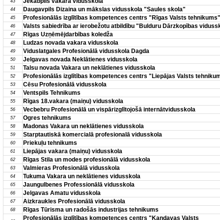
Jēkabpils vakara vidusskola
43
Daugavpils Dizaina un mākslas vidusskola "Saules skola"
44
Profesionālās izglītības kompetences centrs "Rīgas Valsts tehnikums
45
Valsts sabiedrība ar ierobežotu atbildību "Bulduru Dārzkopības viduss
46
Rīgas Uzņēmējdarbības koledža
47
Ludzas novada vakara vidusskola
48
Viduslatgales Profesionālā vidusskola Dagda
49
Jelgavas novada Neklātienes vidusskola
50
Talsu novada Vakara un neklātienes vidusskola
51
Profesionālās izglītības kompetences centrs "Liepājas Valsts tehnik
52
Cēsu Profesionālā vidusskola
53
Ventspils Tehnikums
54
Rīgas 18.vakara (maiņu) vidusskola
55
Vecbebru Profesionālā un vispārizglītojošā internātvidusskola
56
Ogres tehnikums
57
Madonas Vakara un neklātienes vidusskola
58
Starptautiskā komercialā profesionalā vidusskola
59
Priekuļu tehnikums
60
Liepājas vakara (maiņu) vidusskola
61
Rīgas Stila un modes profesionālā vidusskola
62
Valmieras Profesionālā vidusskola
63
Tukuma Vakara un neklātienes vidusskola
64
Jaungulbenes Professionālā vidusskola
65
Jelgavas Amatu vidusskola
66
Aizkraukles Profesionālā vidusskola
67
Rīgas Tūrisma un radošās industrijas tehnikums
68
Profesionālās izglītības kompetences centrs "Kandavas Valsts