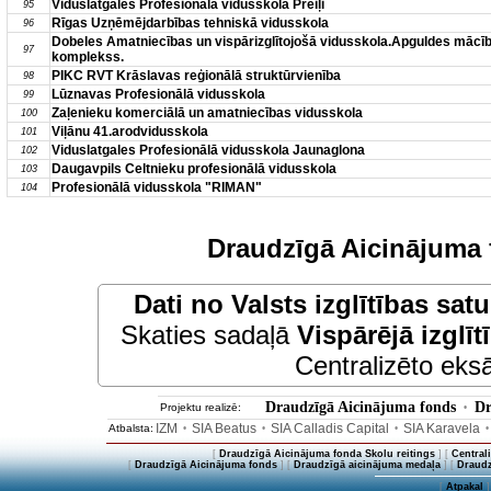
Viduslatgales Profesionālā vidusskola Preiļi
95
Rīgas Uzņēmējdarbības tehniskā vidusskola
96
Dobeles Amatniecības un vispārizglītojošā vidusskola.Apguldes mācī
97
komplekss.
PIKC RVT Krāslavas reģionālā struktūrvienība
98
Lūznavas Profesionālā vidusskola
99
Zaļenieku komerciālā un amatniecības vidusskola
100
Viļānu 41.arodvidusskola
101
Viduslatgales Profesionālā vidusskola Jaunaglona
102
Daugavpils Celtnieku profesionālā vidusskola
103
Profesionālā vidusskola "RIMAN"
104
Draudzīgā Aicinājuma 
Dati no
Valsts izglītības sat
Skaties sadaļā
Vispārējā izglīt
Centralizēto eksā
Draudzīgā Aicinājuma fonds
Dr
Projektu realizē:
•
IZM
SIA Beatus
SIA Calladis Capital
SIA Karavela
Atbalsta:
•
•
•
[
Draudzīgā Aicinājuma fonda Skolu reitings
] [
Central
[
Draudzīgā Aicinājuma fonds
] [
Draudzīgā aicinājuma medaļa
] [
Draudz
[
Atpakaļ
]