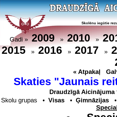
Skolēnu iegūtie rezu
20
2009
2010
Gadi »
»
»
2015
2016
2017
»
»
»
« Atpakaļ
Gal
Skaties "Jaunais rei
Draudzīgā Aicinājuma 
Skolu grupas •
Visas
•
Ģimnāzijas
Specia