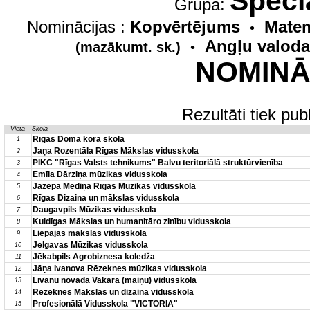
Speci
Grupa:
Nominācijas :
Kopvērtējums
Matem
•
Angļu valoda
(mazākumt. sk.)
•
NOMINĀC
Rezultāti tiek pu
Vieta
Skola
Rīgas Doma kora skola
1
Jaņa Rozentāla Rīgas Mākslas vidusskola
2
PIKC "Rīgas Valsts tehnikums" Balvu teritoriālā struktūrvienība
3
Emīla Dārziņa mūzikas vidusskola
4
Jāzepa Mediņa Rīgas Mūzikas vidusskola
5
Rīgas Dizaina un mākslas vidusskola
6
Daugavpils Mūzikas vidusskola
7
Kuldīgas Mākslas un humanitāro zinību vidusskola
8
Liepājas mākslas vidusskola
9
Jelgavas Mūzikas vidusskola
10
Jēkabpils Agrobiznesa koledža
11
Jāņa Ivanova Rēzeknes mūzikas vidusskola
12
Līvānu novada Vakara (maiņu) vidusskola
13
Rēzeknes Mākslas un dizaina vidusskola
14
Profesionālā Vidusskola "VICTORIA"
15