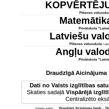
KOPVĒRTĒJ
Piltenes vidussko
Matemātik
Privātskola "Latre
Latviešu va
Piltenes vidusskola
-Labā
Angļu valo
Privātskola "Latre
Draudzīgā Aicinājuma 
Dati no
Valsts izglītības sat
Skaties sadaļā
Vispārējā izglīt
Centralizēto eksā
Draudzīgā Aicinājuma fonds
Dr
Projektu realizē:
•