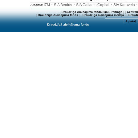
IZM
SIA Beatus
SIA Calladis Capital
SIA Karavela
Atbalsta:
•
•
•
[
Draudzīgā Aicinājuma fonda Skolu reitings
] [
Central
[
Draudzīgā Aicinājuma fonds
] [
Draudzīgā aicinājuma medaļa
] [
Draudz
[
Atpakaļ
]
Draudzīgā aicinājuma fonds