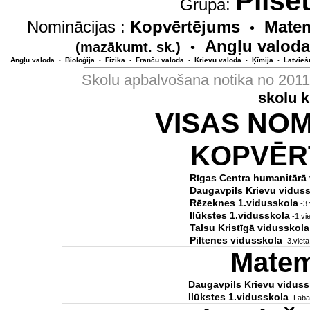
Pilsē
Grupa:
Nominācijas :
Kopvērtējums
Matem
•
Angļu valoda
(mazākumt. sk.)
•
Angļu valoda
Bioloģija
Fizika
Franču valoda
Krievu valoda
Ķīmija
Latvieš
•
•
•
•
•
•
Skolu apbalvošana notika no 201
skolu 
VISAS NO
KOPVĒR
Rīgas Centra humanitārā
Daugavpils Krievu vidussk
Rēzeknes 1.vidusskola
-3.
Ilūkstes 1.vidusskola
-1.vie
Talsu Kristīgā vidusskola
Piltenes vidusskola
-3.vieta
Matem
Daugavpils Krievu vidussk
Ilūkstes 1.vidusskola
-Labāk