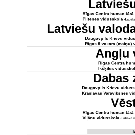
Latvieš
Rīgas Centra humanitārā
Piltenes vidusskola
-Labākā
Latviešu valod
Daugavpils Krievu viduss
Rīgas 9.vakara (maiņu) 
Angļu 
Rīgas Centra hum
Ikšķiles vidussko
Dabas 
Daugavpils Krievu vidussk
Krāslavas Varavīksnes vi
Vēs
Rīgas Centra humanitārā
Viļānu vidusskola
-Labākā vi
I