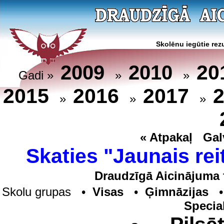
Skolēnu iegūtie rezu
20
2009
2010
Gadi »
»
»
2015
2016
2017
»
»
»
« Atpakaļ
Gal
Skaties "Jaunais rei
Draudzīgā Aicinājuma 
Skolu grupas •
Visas
•
Ģimnāzijas
Specia