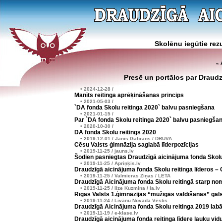
Skolēnu iegūtie rezu
« 
Presē un portālos par Draudz
• 2024-12-28 /
Manīts reitinga aprēķināšanas princips
• 2021-05-03 /
`DA fonda Skolu reitinga 2020` balvu pasniegšana
• 2021-01-15 /
Par `DA fonda Skolu reitinga 2020` balvu pasniegša
• 2020-10-30 /
DA fonda Skolu reitings 2020
• 2019-12-01 / Jānis Gabrāns / DRUVA
Cēsu Valsts ģimnāzija saglabā līderpozīcijas
• 2019-11-25 / jauns.lv
Šodien pasniegtas Draudzīgā aicinājuma fonda Skolu
• 2019-11-25 / Apriņķis.lv
Draudzīgā aicinājuma fonda Skolu reitinga līderos –
• 2019-11-25 / Valmieras Ziņas / LETA
Draudzīgā Aicinājuma fonda Skolu reitingā starp n
• 2019-11-25 / Ilze Kuzmina / la.lv
Rīgas Valsts 1.ģimnāzijas “mūžīgās valdīšanas” gal
• 2019-11-24 / Līvānu Novada Vēstis
Draudzīgā Aicinājuma fonda Skolu reitinga 2019 lab
• 2019-11-19 / e-klase.lv
Draudzīgā aicinājuma fonda reitinga līdere lauku vi