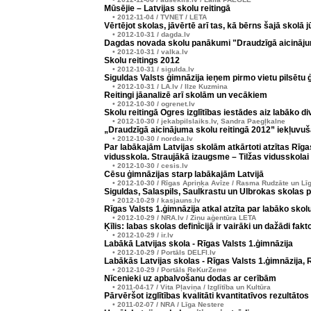
Mūsējie – Latvijas skolu reitingā
• 2012-11-04 / TVNET / LETA
Vērtējot skolas, jāvērtē arī tas, kā bērns šajā skolā j
• 2012-10-31 / dagda.lv
Dagdas novada skolu panākumi "Draudzīgā aicinājum
• 2012-10-31 / valka.lv
Skolu reitings 2012
• 2012-10-31 / sigulda.lv
Siguldas Valsts ģimnāzija ieņem pirmo vietu pilsētu 
• 2012-10-31 / LA.lv / Ilze Kuzmina
Reitingi jāanalizē arī skolām un vecākiem
• 2012-10-30 / ogrenet.lv
Skolu reitingā Ogres izglītības iestādes aiz labāko d
• 2012-10-30 / jekabpilslaiks.lv, Sandra Paegļkalne
„Draudzīgā aicinājuma skolu reitingā 2012” iekļuvu
• 2012-10-30 / nordea.lv
Par labākajām Latvijas skolām atkārtoti atzītas Rīg
vidusskola. Straujākā izaugsme – Tilžas vidusskolai
• 2012-10-30 / cesis.lv
Cēsu ģimnāzijas starp labākajām Latvijā
• 2012-10-30 / Rīgas Apriņķa Avīze / Rasma Rudzāte un Lī
Siguldas, Salaspils, Saulkrastu un Ulbrokas skolas p
• 2012-10-29 / kasjauns.lv
Rīgas Valsts 1.ģimnāzija atkal atzīta par labāko skolu
• 2012-10-29 / NRA.lv / Ziņu aģentūra LETA
Ķīlis: labas skolas definīcijā ir vairāki un dažādi faktor
• 2012-10-29 / ir.lv
Labākā Latvijas skola - Rīgas Valsts 1.ģimnāzija
• 2012-10-29 / Portāls DELFI.lv
Labākās Latvijas skolas - Rīgas Valsts 1.ģimnāzija,
• 2012-10-29 / Portāls ReKurZeme
Nīcenieki uz apbalvošanu dodas ar cerībām
• 2011-04-17 / Vita Pļaviņa / Izglītība un Kultūra
Pārvēršot izglītības kvalitāti kvantitatīvos rezultātos
• 2011-02-07 / NRA / Līga Nestere