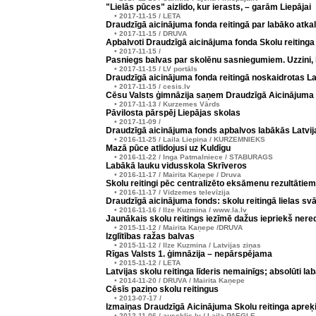
"Lielās pūces" aizlido, kur ierasts, – garām Liepājai
• 2017-11-15 / LETA
Draudzīgā aicinājuma fonda reitingā par labāko atkal
• 2017-11-15 / DRUVA
Apbalvoti Draudzīgā aicinājuma fonda Skolu reitinga
• 2017-11-15 /
Pasniegs balvas par skolēnu sasniegumiem. Uzzini, 
• 2017-11-15 / LV portāls
Draudzīgā aicinājuma fonda reitingā noskaidrotas La
• 2017-11-15 / cesis.lv
Cēsu Valsts ģimnāzija saņem Draudzīgā Aicinājuma
• 2017-11-13 / Kurzemes Vārds
Pāvilosta pārspēj Liepājas skolas
• 2017-11-09 /
Draudzīgā aicinājuma fonds apbalvos labākās Latvij
• 2016-11-25 / Laila Liepiņa / KURZEMNIEKS
Mazā pūce atlidojusi uz Kuldīgu
• 2016-11-22 / Inga Patmalniece / STABURAGS
Labākā lauku vidusskola Skrīveros
• 2016-11-17 / Mairita Kaņepe / Druva
Skolu reitingi pēc centralizēto eksāmenu rezultātiem
• 2016-11-17 / Vidzemes televīzija
Draudzīgā aicinājuma fonds: skolu reitingā lielas sv
• 2016-11-16 / Ilze Kuzmina / www.la.lv
Jaunākais skolu reitings iezīmē dažus iepriekš nere
• 2015-11-12 / Mairita Kaņepe /DRUVA
Izglītības ražas balvas
• 2015-11-12 / Ilze Kuzmina / Latvijas ziņas
Rīgas Valsts 1. ģimnāzija – nepārspējama
• 2015-11-12 / LETA
Latvijas skolu reitinga līderis nemainīgs; absolūti la
• 2014-11-20 / DRUVA / Mairita Kaņepe
Cēsīs paziņo skolu reitingus
• 2013-07-17 /
Izmaiņas Draudzīgā Aicinājuma Skolu reitinga apreķ
• 2012-11-06 / auseklis.lv / Laila PAEGLE