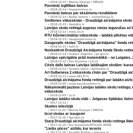
• 2018-12-19 / Mairita Kaņepe / DRUVA
Pasniedz izglītības balvas
• 2018-12-14 / liepajniekiem.lv
Pasniedz balvas par eksāmenu rezultātiem
• 2018-12-14 / Baiba Vahere / .ziemellatvija.lv
Smiltenes vidusskolai – Draudzīgā aicinājuma skolu r
• 2018-12-13 / Apriņķis.lv
Latvijas skolu reitingā augstas vietas ieguvušas arī
• 2018-12-13 / www.izv.lv
RTU Inženierzinātņu vidusskola – labākā pilsētas vi
• 2018-12-13 / daugavpilszinas.lv
Daugavpils skolas "Draudzīgā aicinājuma" fonda rei
• 2018-12-13 / laiki.lv
Noskaidroti Draudzīgā Aicinājuma fonda Skolu reitin
• 2018-12-13 / Oskars Zuģickis / lpr.gov.lv
Latvijas spēcīgākie prāti matemātikā – no Latgales
• 2018-12-12 / Ilze Kuzmina / LA.LV
Cēsīs dalīs balvas Latvijas labākajām skolām: kuras
• 2018-12-12 / Tamāra Ulase / dzirkstele.lv
Arī Gulbenesa 2.vidusskola cīnās par "Draudzīgā ai
• 2018-12-12 / www.DELFI.lv
Draudzīgā aicinājuma fonda reitingā par labāko atzīs
• 2018-12-05 / www.bauskasdzive.lv
Nākamnedēļ paziņos Latvijas labāko skolu reitingu; 
vidusskola
• 2018-12-05 / zz.lv
Latvijas labāko skolu vidū – Jelgavas Spīdolas Valst
• 2017-12-12 /
Skaties televīzijā
• 2017-11-21 / Mairita Kaņepe / DRUVA
Izceļ skolas ar izaugsmi
• 2017-11-16 / Apriņķis.lv
Starp Draudzīgā aicinājuma fonda skolu reitinga līde
• 2017-11-16 / Ilze Kuzmina/LATVIJAS AVĪZE
"Lielās pūces" aizlido, kur ierasts
• 2017-11-16 / Sarmīte Pujēna / irliepaja.lv