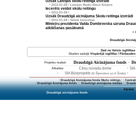
Uzsāk Latvijas skolu reitinga izstrādi
• 2011-01-28 / Latvijas Radio /Dace Krejere
Iecerēts veidot skolu reitingu
• 2011-01-28 /
Uzsāk Draudzīgā aicinājuma Skolu reitinga izstrādi
• 2011-01-28 / Valsts kanceleja
Ministru prezidenta Valda Dombrovska uzruna Draud
atklāšanas pasākumā
« 
Draudzīgā Aicinā
Dati no
Valsts izglītība
Skaties sadaļā
Vispārējā izglītība / Pārbaudes
Draudzīgā Aicinājuma fonds
Dr
Projektu realizē:
•
Cēsu novada dome
SIA
Atbalsta:
•
SIA Būvprojekts
•
(G.Šķenders un A.Šmits)
•
[
Draudzīgā Aicinājuma fonda Skolu reitings
] [
Central
[
Draudzīgā Aicinājuma fonds
] [
Draudzīgā aicinājuma medaļa
] [
Draudz
[
Atpakaļ
]
Draudzīgā aicinājuma fonds