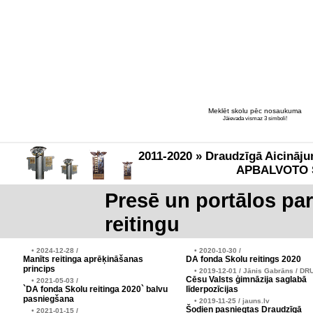
Meklēt skolu pēc nosaukuma
Jāievada vismaz 3 simboli!
2011-2020 » Draudzīgā Aicināju
APBALVOTO 
Presē un portālos pa
reitingu
• 2024-12-28 /
• 2020-10-30 /
Manīts reitinga aprēķināšanas
DA fonda Skolu reitings 2020
princips
• 2019-12-01 / Jānis Gabrāns / DR
Cēsu Valsts ģimnāzija saglabā
• 2021-05-03 /
`DA fonda Skolu reitinga 2020` balvu
līderpozīcijas
pasniegšana
• 2019-11-25 / jauns.lv
Šodien pasniegtas Draudzīgā
• 2021-01-15 /