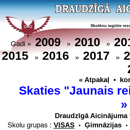
Skolēnu iegūtie rezu
20
2009
2010
Gadi »
»
»
2015
2016
2017
»
»
»
« Atpakaļ
•
ko
Skaties "Jaunais re
Draudzīgā Aicinājuma 
Skolu grupas :
VISAS
Ģimnāzijas
•
•