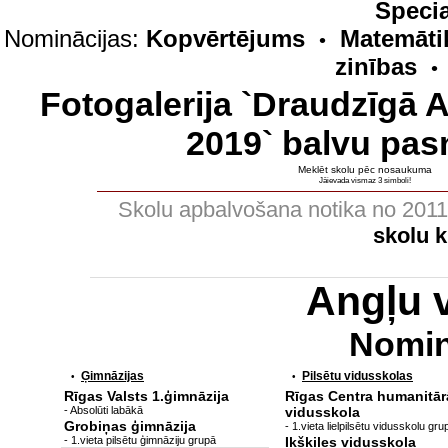
Specia
Nominācijas:
Kopvērtējums
Matemāti
•
zinības
•
Fotogalerija `Draudzīgā 
2019` balvu pas
Meklēt skolu pēc nosaukuma
Jāievada vismaz 3 simboli!
Skolu apbalvošana notika no 201
skolu 
Angļu 
Nomin
Ģimnāzijas
Pilsētu vidusskolas
•
•
Rīgas Valsts 1.ģimnāzija
Rīgas Centra humanitār
- Absolūti labākā
vidusskola
Grobiņas ģimnāzija
- 1.vieta lielpilsētu vidusskolu gru
- 1.vieta pilsētu ģimnāziju grupā
Ikšķiles vidusskola