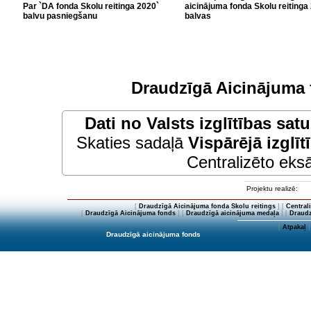
Par `DA fonda Skolu reitinga 2020`
aicinājuma fonda Skolu reitinga
balvu pasniegšanu
balvas
Draudzīgā Aicinājuma 
Dati no
Valsts izglītības sat
Skaties sadaļā
Vispārējā izglīt
Centralizēto eksā
Projektu realizē:
[
Draudzīgā Aicinājuma fonda Skolu reitings
] [
Central
[
Draudzīgā Aicinājuma fonds
] [
Draudzīgā aicinājuma medaļa
] [
Draudz
[
Atpakaļ
]
Draudzīgā aicinājuma fonds