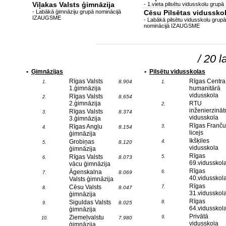
Viļakas Valsts ģimnāzija
- 1.vieta pilsētu vidusskolu grupā
- Labākā ģimnāziju grupā nominācijā
Cēsu Pilsētas vidussko
IZAUGSME
- Labākā pilsētu vidusskolu grupā
nominācijā IZAUGSME
/ 20 l
•
Ģimnāzijas
•
Pilsētu vidusskolas
Rīgas Valsts
Rīgas Centra
8.904
1.
1.
1.ģimnāzija
humanitārā
vidusskola
Rīgas Valsts
8.654
2.
2.ģimnāzija
RTU
2.
inženierzināt
Rīgas Valsts
8.374
3.
vidusskola
3.ģimnāzija
Rīgas Franču
Rīgas Angļu
3.
8.154
4.
licejs
ģimnāzija
Ikšķiles
Grobiņas
4.
8.120
5.
vidusskola
ģimnāzija
Rīgas
Rīgas Valsts
5.
8.073
6.
69.vidusskol
vācu ģimnāzija
Rīgas
Āgenskalna
6.
8.069
7.
40.vidusskol
Valsts ģimnāzija
Rīgas
Cēsu Valsts
7.
8.047
8.
31.vidusskol
ģimnāzija
Rīgas
Siguldas Valsts
8.
8.025
9.
64.vidusskol
ģimnāzija
Privātā
Ziemeļvalstu
9.
7.980
10.
vidusskola
ģimnāzija