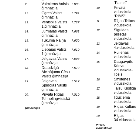
"Patnis"
Valmieras Valsts
7.835
11.
Privātā
ģimnāzija
10.
vidusskola
Ogres Valsts
7.791
12.
"RIMS"
ģimnāzija
Rīgas Teikas
11.
Ventspils Valsts
7.727
13.
vidusskola
1.ģimnāzija
Siguldas
12.
Jūrmalas Valsts
7.663
14.
pilsētas
ģimnāzija
vidusskola
Tukuma Raiņa
7.659
15.
Jelgavas
13.
ģimnāzija
4.vidusskola
Liepājas Valsts
7.610
16.
Rūjienas
14.
1.ģimnāzija
vidusskola
Jelgavas Valsts
7.608
17.
Daugavpils
15.
ģimnāzija
Krievu
Draudzīgā
7.572
18.
vidusskola-
Aicinājuma Cēsu
licejs
Valsts ģimnāzija
Smiltenes
16.
Jelgavas
7.517
19.
vidusskola
Spīdolas Valsts
Talsu Kristīgā
17.
ģimnāzija
vidusskola
Privātā Rīgas
7.510
20.
Iļģuciema
18.
Tehnolingvistiskā
vidusskola
ģimnāzija
Rīgas Kultūr
19.
Ģimnāzijas
vidusskola
. . .
Rīgas
20.
34.vidusskol
Pilsētu
vidusskolas
. . .