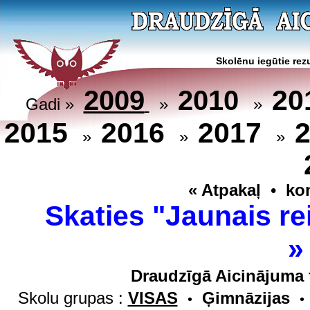
Skolēnu iegūtie rezu
20
2009
2010
Gadi »
»
»
2015
2016
2017
»
»
»
« Atpakaļ
•
ko
Skaties "Jaunais re
Draudzīgā Aicinājuma 
Skolu grupas :
VISAS
Ģimnāzijas
•
•