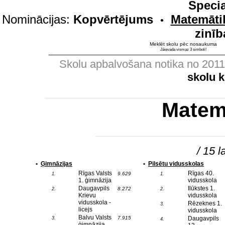
Specia
Nominācijas:
Kopvērtējums
Matemāti
•
zinīb
Meklēt skolu pēc nosaukuma
Jāievada vismaz 3 simboli!
Skolu apbalvošana notika no 201
skolu 
Matem
/ 15 l
•
Ģimnāzijas
•
Pilsētu vidusskolas
Rīgas Valsts
Rīgas 40.
9.629
1.
1.
1. ģimnāzija
vidusskola
Daugavpils
Ilūkstes 1.
8.272
2.
2.
Krievu
vidusskola
vidusskola -
Rēzeknes 1.
3.
licejs
vidusskola
Balvu Valsts
7.915
Daugavpils
3.
4.
ģimnāzija