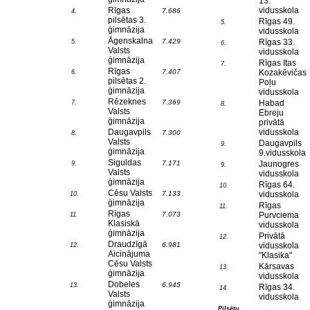
13.
Rīgas
vidusskola
7.686
4.
pilsētas 3.
Rīgas 49.
5.
ģimnāzija
vidusskola
Āgenskalna
7.429
Rīgas 33.
5.
6.
Valsts
vidusskola
ģimnāzija
Rīgas Itas
7.
Rīgas
7.407
Kozakēvičas
6.
pilsētas 2.
Poļu
ģimnāzija
vidusskola
Rēzeknes
7.369
Habad
7.
8.
Valsts
Ebreju
ģimnāzija
privātā
Daugavpils
vidusskola
7.300
8.
Valsts
Daugavpils
9.
ģimnāzija
9.vidusskola
Siguldas
7.171
Jaunogres
9.
9.
Valsts
vidusskola
ģimnāzija
Rīgas 64.
10.
Cēsu Valsts
7.133
vidusskola
10.
ģimnāzija
Rīgas
11.
Rīgas
7.073
Purvciema
11.
Klasiskā
vidusskola
ģimnāzija
Privātā
12.
Draudzīgā
6.981
vidusskola
12.
Aicinājuma
"Klasika"
Cēsu Valsts
Kārsavas
13.
ģimnāzija
vidusskola
Dobeles
6.945
13.
Rīgas 34.
14.
Valsts
vidusskola
ģimnāzija
Pilsētu