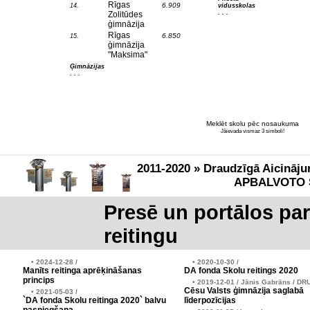
Rīgas
6.909
14.
vidusskolas
. . .
Zolitūdes
ģimnāzija
Rīgas
6.850
15.
ģimnāzija
"Maksima"
Ģimnāzijas
. . .
Meklēt skolu pēc nosaukuma
Jāievada vismaz 3 simboli!
2011-2020 » Draudzīgā Aicināju
APBALVOTO 
Presē un portālos pa
reitingu
• 2024-12-28 /
• 2020-10-30 /
Manīts reitinga aprēķināšanas
DA fonda Skolu reitings 2020
princips
• 2019-12-01 / Jānis Gabrāns / DR
Cēsu Valsts ģimnāzija saglabā
• 2021-05-03 /
`DA fonda Skolu reitinga 2020` balvu
līderpozīcijas