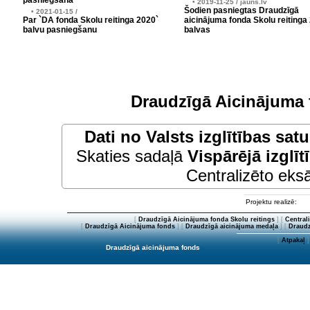
pasniegšana
• 2019-11-25 / jauns.lv
Šodien pasniegtas Draudzīgā
• 2021-01-15 /
Par `DA fonda Skolu reitinga 2020`
aicinājuma fonda Skolu reitinga
balvu pasniegšanu
balvas
Draudzīgā Aicinājuma 
Dati no
Valsts izglītības sat
Skaties sadaļā
Vispārējā izglīt
Centralizēto eksā
Projektu realizē:
[
Draudzīgā Aicinājuma fonda Skolu reitings
] [
Central
[
Draudzīgā Aicinājuma fonds
] [
Draudzīgā aicinājuma medaļa
] [
Draudz
[
Atpakaļ
]
Draudzīgā aicinājuma fonds