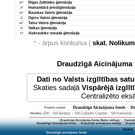
Rīgas Zolitūdes ģimnāzija
ak*
Humanitārā privātģimnāzija
10
Bauskas Valsts ģimnāzija
ak*
Ogres Valsts ģimnāzija
11
Talsu Valsts ģimnāzija
ak*
Valkas ģimnāzija
12
Aizkraukles novada ģimnāzija
13
* - ārpus konkursa (
skat. Noliku
Draudzīgā Aicinājuma 
Dati no
Valsts izglītības sat
Skaties sadaļā
Vispārējā izglīt
Centralizēto eksā
Draudzīgā Aicinājuma fonds
Dr
Projektu realizē:
•
IZM
SIA Beatus
SIA Calladis Capital
SIA Karavela
Atbalsta:
•
•
•
[
Draudzīgā Aicinājuma fonda Skolu reitings
] [
Central
[
Draudzīgā Aicinājuma fonds
] [
Draudzīgā aicinājuma medaļa
] [
Draudz
[
Atpakaļ
]
Draudzīgā aicinājuma fonds