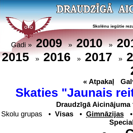
Skolēnu iegūtie rezu
20
2009
2010
Gadi »
»
»
2015
2016
2017
»
»
»
« Atpakaļ
Gal
Skaties "Jaunais rei
Draudzīgā Aicinājuma 
Skolu grupas •
Visas
•
Ģimnāzijas
Specia