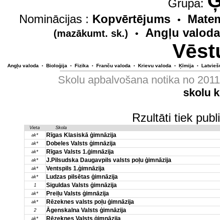
Ģ
Grupa:
Nominācijas :
Kopvērtējums
Matem
•
Angļu valoda
(mazākumt. sk.)
•
Vēst
Angļu valoda
Bioloģija
Fizika
Franču valoda
Krievu valoda
Ķīmija
Latvieš
•
•
•
•
•
•
Skolu apbalvošana notika no 201
skolu 
Rzultāti tiek pub
Vieta
Skola
Rīgas Klasiskā ģimnāzija
ak*
Dobeles Valsts ģimnāzija
ak*
Rīgas Valsts 1.ģimnāzija
ak*
J.Pilsudska Daugavpils valsts poļu ģimnāzija
ak*
Ventspils 1.ģimnāzija
ak*
Ludzas pilsētas ģimnāzija
ak*
Siguldas Valsts ģimnāzija
1
Preiļu Valsts ģimnāzija
ak*
Rēzeknes valsts poļu ģimnāzija
ak*
Āgenskalna Valsts ģimnāzija
2
Rēzeknes Valsts ģimnāzija
ak*