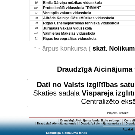
Emīla Dārziņa mūzikas vidusskola
86
Profesionālā vidusskola "RIMAN"
ak*
Ventspils vakara vidusskola
87
Alfrēda Kalniņa Cēsu Mūzikas vidusskola
88
Rīgas Uzņēmējdarbības tehniskā vidusskola
89
Jūrmalas vakara vidusskola
90
Valmieras Mākslas vidusskola
ak*
Rīgas horeogrāfijas vidusskola
91
* - ārpus konkursa (
skat. Noliku
Draudzīgā Aicinājuma 
Dati no
Valsts izglītības sat
Skaties sadaļā
Vispārējā izglīt
Centralizēto eksā
Projektu realizē:
[
Draudzīgā Aicinājuma fonda Skolu reitings
] [
Central
[
Draudzīgā Aicinājuma fonds
] [
Draudzīgā aicinājuma medaļa
] [
Draudz
[
Atpakaļ
]
Draudzīgā aicinājuma fonds