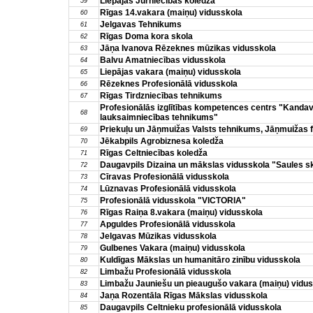
Liepājas Jūrniecības koledža
59
Rīgas 14.vakara (maiņu) vidusskola
60
Jelgavas Tehnikums
61
Rīgas Doma kora skola
62
Jāņa Ivanova Rēzeknes mūzikas vidusskola
63
Balvu Amatniecības vidusskola
64
Liepājas vakara (maiņu) vidusskola
65
Rēzeknes Profesionālā vidusskola
66
Rīgas Tirdzniecības tehnikums
67
Profesionālās izglītības kompetences centrs "Kandav
68
lauksaimniecības tehnikums"
Priekuļu un Jāņmuižas Valsts tehnikums, Jāņmuižas fi
69
Jēkabpils Agrobiznesa koledža
70
Rīgas Celtniecības koledža
71
Daugavpils Dizaina un mākslas vidusskola "Saules s
72
Cīravas Profesionālā vidusskola
73
Lūznavas Profesionālā vidusskola
74
Profesionālā vidusskola "VICTORIA"
75
Rīgas Raiņa 8.vakara (maiņu) vidusskola
76
Apguldes Profesionālā vidusskola
77
Jelgavas Mūzikas vidusskola
78
Gulbenes Vakara (maiņu) vidusskola
79
Kuldīgas Mākslas un humanitāro zinību vidusskola
80
Limbažu Profesionālā vidusskola
82
Limbažu Jauniešu un pieaugušo vakara (maiņu) vidus
83
Jaņa Rozentāla Rīgas Mākslas vidusskola
84
Daugavpils Celtnieku profesionālā vidusskola
85