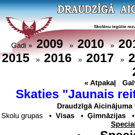
Skolēnu iegūtie rezu
20
2009
2010
Gadi »
»
»
2015
2016
2017
»
»
»
« Atpakaļ
Gal
Skaties "Jaunais rei
Draudzīgā Aicinājuma 
Skolu grupas •
Visas
•
Ģimnāzijas
Specia