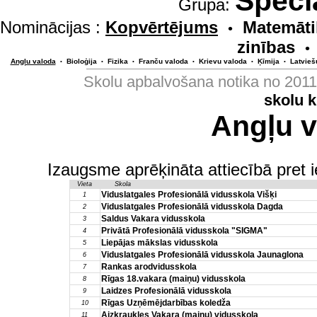
Speci
Grupa:
Nominācijas :
Kopvērtējums
Matemāti
•
zinības
•
Angļu valoda
Bioloģija
Fizika
Franču valoda
Krievu valoda
Ķīmija
Latvieš
•
•
•
•
•
•
Skolu apbalvošana notika no 201
skolu 
Angļu v
Izaugsme aprēķināta attiecībā pret 
Vieta
Skola
Viduslatgales Profesionālā vidusskola Višķi
1
Viduslatgales Profesionālā vidusskola Dagda
2
Saldus Vakara vidusskola
3
Privātā Profesionālā vidusskola "SIGMA"
4
Liepājas mākslas vidusskola
5
Viduslatgales Profesionālā vidusskola Jaunaglona
6
Rankas arodvidusskola
7
Rīgas 18.vakara (maiņu) vidusskola
8
Laidzes Profesionālā vidusskola
9
Rīgas Uzņēmējdarbības koledža
10
Aizkraukles Vakara (maiņu) vidusskola
11