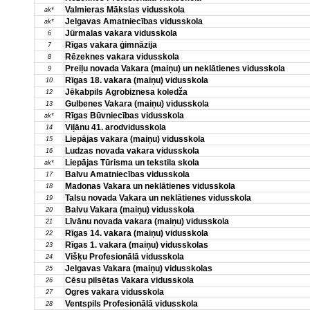
Valmieras Mākslas vidusskola
ak*
Jelgavas Amatniecības vidusskola
ak*
Jūrmalas vakara vidusskola
6
Rīgas vakara ģimnāzija
7
Rēzeknes vakara vidusskola
8
Preiļu novada Vakara (maiņu) un neklātienes vidusskola
9
Rīgas 18. vakara (maiņu) vidusskola
10
Jēkabpils Agrobiznesa koledža
12
Gulbenes Vakara (maiņu) vidusskola
13
Rīgas Būvniecības vidusskola
ak*
Viļānu 41. arodvidusskola
14
Liepājas vakara (maiņu) vidusskola
15
Ludzas novada vakara vidusskola
16
Liepājas Tūrisma un tekstila skola
ak*
Balvu Amatniecības vidusskola
17
Madonas Vakara un neklātienes vidusskola
18
Talsu novada Vakara un neklātienes vidusskola
19
Balvu Vakara (maiņu) vidusskola
20
Līvānu novada vakara (maiņu) vidusskola
21
Rīgas 14. vakara (maiņu) vidusskola
22
Rīgas 1. vakara (maiņu) vidusskolas
23
Višķu Profesionālā vidusskola
24
Jelgavas Vakara (maiņu) vidusskolas
25
Cēsu pilsētas Vakara vidusskola
26
Ogres vakara vidusskola
27
Ventspils Profesionālā vidusskola
28