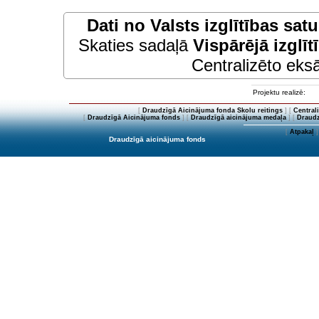
Dati no
Valsts izglītības sat
Skaties sadaļā
Vispārējā izglīt
Centralizēto eksā
Projektu realizē:
[
Draudzīgā Aicinājuma fonda Skolu reitings
] [
Central
[
Draudzīgā Aicinājuma fonds
] [
Draudzīgā aicinājuma medaļa
] [
Draudz
[
Atpakaļ
]
Draudzīgā aicinājuma fonds