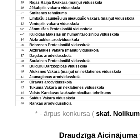
Rīgas Raiņa 8.vakara (maiņu) vidusskola
29
Jēkabpils vakara vidusskola
30
Smiltenes tehnikums
31
Limbažu Jauniešu un pieaugušo vakara (maiņu) vidusskola
32
Ventspils vakara vidusskola
33
Jāņmuižas Profesionālā vidusskola
ak*
Kuldīgas Mākslas un humanitāro zinību vidusskola
ak*
Aizkraukles arodvidusskola
34
Bebrenes Profesionālā vidusskola
35
Aizkraukles Vakara (maiņu) vidusskola
36
Dagdas arodvidusskola
37
Saulaines Profesionālā vidusskola
38
Bulduru Dārzkopības vidusskola
39
Alūksnes Vakara (maiņu) un neklātienes vidusskola
40
Jaunaglonas arodvidusskola
41
Cīravas arodvidusskola
42
Tukuma Vakara un neklātienes vidusskola
43
Valsts Kandavas lauksaimniecības tehnikums
44
Saldus Vakara vidusskola
45
Rankas arodvidusskola
46
* - ārpus konkursa (
skat. Noliku
Draudzīgā Aicinājuma 