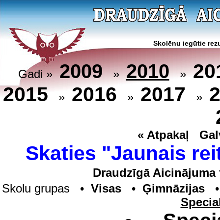
Skolēnu iegūtie rezu
20
2009
2010
Gadi »
»
»
2015
2016
2017
»
»
»
« Atpakaļ
Gal
Skaties "Jaunais rei
Draudzīgā Aicinājuma 
Skolu grupas •
Visas
•
Ģimnāzijas
Specia