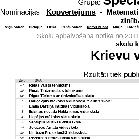
Speci
Grupa:
Nominācijas :
Kopvērtējums
Matemāti
•
zinīb
Angļu valoda
Bioloģija
Fizika
Franču valoda
Krievu valoda
Ķīmija
Latvieš
•
•
•
•
•
•
Skolu apbalvošana notika no 201
skolu 
Krievu 
Rzultāti tiek pub
Vieta
Skola
Rīgas Valsts tehnikums
ak*
Rīgas Tirdzniecības tehnikums
ak*
Rīgas Tūrisma un tirdzniecības skola
ak*
Daugavpils mākslas vidusskola "Saules skola"
1
Emīla Dārziņa mūzikas vidusskola
2
Ilūkstes novada Neklātienes vidusskola
3
Liepājas mākslas vidusskola
4
Ventspils Mūzikas vidusskola
5
Jelgavas Amatu vidusskola
ak*
Limbažu Profesionālā vidusskola
ak*
Rēzeknes Profesionālā vidusskola
ak*