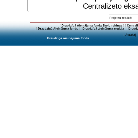
Centralizēto eksā
Projektu realizē:
[
Draudzīgā Aicinājuma fonda Skolu reitings
] [
Central
[
Draudzīgā Aicinājuma fonds
] [
Draudzīgā aicinājuma medaļa
] [
Draudz
[
Atpakaļ
]
Draudzīgā aicinājuma fonds