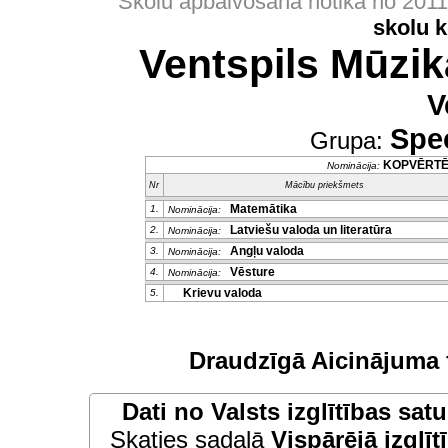
Skolu apbalvošana notika no 201
skolu 
Ventspils Mūzik
V
Spec
Grupa:
KOPVĒRT
Nominācija:
Nr
Mācību priekšmets
Matemātika
1.
Nominācija:
Latviešu valoda un literatūra
2.
Nominācija:
Angļu valoda
3.
Nominācija:
Vēsture
4.
Nominācija:
Krievu valoda
5.
Draudzīgā Aicinājuma 
Dati no
Valsts izglītības sat
Skaties sadaļā
Vispārējā izglīt