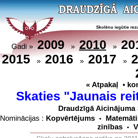
Skolēnu iegūtie rezu
20
2009
2010
Gadi »
»
»
2015
2016
2017
»
»
»
« Atpakaļ
•
ko
Skaties "Jaunais rei
Draudzīgā Aicinājuma 
Nominācijas :
Kopvērtējums
Matemāti
•
zinības
V
•