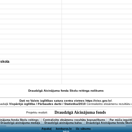
sskola
Draudzīgā Aicinājuma fonda Skolu reitinga nolikums
Dati no
Valsts izglītības satura centra
vietnes https://visc.gov.lv/
.
 sadaļā
Vispārējā izglītība / Pārbaudes darbi / Statistika/2010
Centralizēto eksāmenu rezultātu da
Draudzīgā Aicinājuma fonds
Projektu realizē:
inājuma fonda Skolu reitings
] [
Centralizēto eksāmenu rezultātu kopsavilkums
] [
Par mūža ieguldī
[
Draudzīgā aicinājuma medaļa
] [
Draudzīgā aicinājuma balva
] [
Draudzīgā Aicinājuma fonda Skolē
[
Atpakaļ
] [
konkurss.lv
] [
Uz sākumu
]
2011