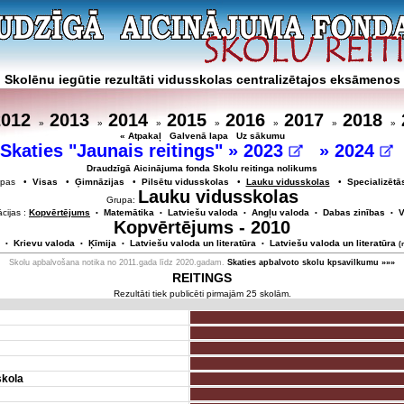
Skolēnu iegūtie rezultāti vidusskolas centralizētajos eksāmenos
2012
2013
2014
2015
2016
2017
2018
»
»
»
»
»
»
»
« Atpakaļ
Galvenā lapa
Uz sākumu
Skaties "Jaunais reitings" »
2023
»
2024
Draudzīgā Aicinājuma fonda Skolu reitinga nolikums
rupas •
Visas
•
Ģimnāzijas
•
Pilsētu vidusskolas
•
Lauku vidusskolas
•
Specializētā
Lauku vidusskolas
Grupa:
cijas :
Kopvērtējums
Matemātika
Latviešu valoda
Angļu valoda
Dabas zinības
V
•
•
•
•
•
Kopvērtējums - 2010
Krievu valoda
Ķīmija
Latviešu valoda un literatūra
Latviešu valoda un literatūra
•
•
•
•
(
Skolu apbalvošana notika no 2011.gada līdz 2020.gadam.
Skaties apbalvoto skolu kpsavilkumu »»»
REITINGS
Rezultāti tiek publicēti pirmajām 25 skolām.
skola