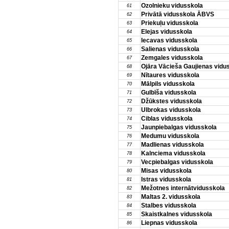
Ozolnieku vidusskola
61
Privātā vidusskola ĀBVS
62
Priekuļu vidusskola
63
Elejas vidusskola
64
Iecavas vidusskola
65
Salienas vidusskola
66
Zemgales vidusskola
67
Ojāra Vācieša Gaujienas vidu
68
Nītaures vidusskola
69
Mālpils vidusskola
70
Gulbīša vidusskola
71
Džūkstes vidusskola
72
Ulbrokas vidusskola
73
Ciblas vidusskola
74
Jaunpiebalgas vidusskola
75
Medumu vidusskola
76
Madlienas vidusskola
77
Kalnciema vidusskola
78
Vecpiebalgas vidusskola
79
Misas vidusskola
80
Istras vidusskola
81
Mežotnes internātvidusskola
82
Maltas 2. vidusskola
83
Stalbes vidusskola
84
Skaistkalnes vidusskola
85
Liepnas vidusskola
86