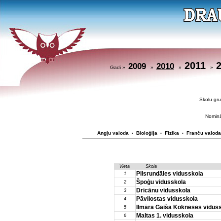
2011
2009
2010
Gadi »
»
»
»
Skolu g
Nominā
Angļu valoda
Bioloģija
Fizika
Franču valoda
•
•
•
Vieta
Skola
Pilsrundāles vidusskola
1
Špoģu vidusskola
2
Dricānu vidusskola
3
Pāvilostas vidusskola
4
Ilmāra Gaiša Kokneses vidus
5
Maltas 1. vidusskola
6