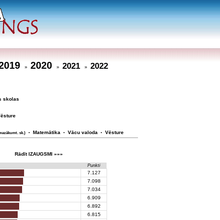
2019
2020
2021
2022
»
»
»
s skolas
ēsture
Matemātika
Vācu valoda
Vēsture
mazākumt. sk.)
•
•
•
Rādīt IZAUGSMI »»»
Punkti
7.127
7.098
7.034
6.909
6.892
6.815