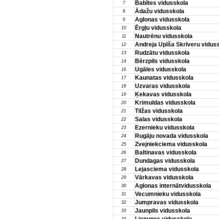
Babītes vidusskola
7
Ādažu vidusskola
8
Aglonas vidusskola
9
Ērgļu vidusskola
10
Nautrēnu vidusskola
11
Andreja Upīša Skrīveru vidus
12
Rudzātu vidusskola
13
Bērzpils vidusskola
14
Ugāles vidusskola
16
Kaunatas vidusskola
17
Uzvaras vidusskola
18
Ķekavas vidusskola
19
Krimuldas vidusskola
20
Tilžas vidusskola
21
Salas vidusskola
22
Ezernieku vidusskola
23
Rugāju novada vidusskola
24
Zvejniekciema vidusskola
25
Baltinavas vidusskola
26
Dundagas vidusskola
27
Lejasciema vidusskola
28
Vārkavas vidusskola
29
Aglonas internātvidusskola
30
Vecumnieku vidusskola
31
Jumpravas vidusskola
32
Jaunpils vidusskola
33