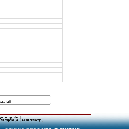
tu faili.
jumu izglītībā
]
nu stipendija
] [
Cēsu skolotājs
]
Jautājumus un ierosinājumus sūtiet
info[at]konkurss.lv