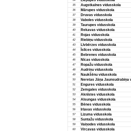
Liepupes vidusskola
34
Augstkalnes vidusskola
35
Mārupes vidusskola
36
Druvas vidusskola
37
Vaboles vidusskola
38
Taurupes vidusskola
39
Rekavas vidusskola
40
Rojas vidusskola
41
Riebiņu vidusskola
42
Līvbērzes vidusskola
43
Īslīces vidusskola
44
Bebrenes vidusskola
45
Nīcas vidusskola
46
Ropažu vidusskola
47
Audriņu vidusskola
48
Naukšēnu vidusskola
49
Neretas Jāņa Jaunsudrabiņa 
50
Engures vidusskola
51
Zemgales vidusskola
52
Aknīstes vidusskola
53
Alsungas vidusskola
54
Bēnes vidusskola
55
Irlavas vidusskola
56
Lizuma vidusskola
57
Suntažu vidusskola
58
Vaiņodes vidusskola
59
Vircavas vidusskola
60