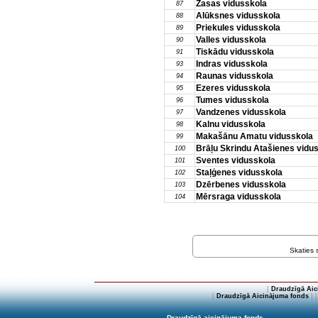
Zasas vidusskola
87
Alūksnes vidusskola
88
Priekules vidusskola
89
Valles vidusskola
90
Tiskādu vidusskola
91
Indras vidusskola
93
Raunas vidusskola
94
Ezeres vidusskola
95
Tumes vidusskola
96
Vandzenes vidusskola
97
Kalnu vidusskola
98
Makašānu Amatu vidusskola
99
Brāļu Skrindu Atašienes vidu
100
Sventes vidusskola
101
Staļģenes vidusskola
102
Dzērbenes vidusskola
103
Mērsraga vidusskola
104
Skaties
[
Draudzīgā Aic
[
Draudzīgā Aicinājuma fonds
] 
Draudzīgā aicinājuma fonds