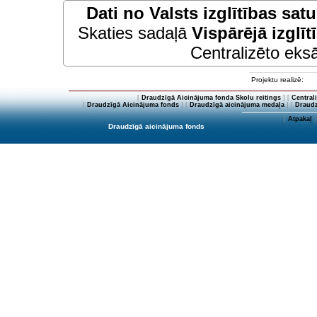
Dati no
Valsts izglītības sat
Skaties sadaļā
Vispārējā izglīt
Centralizēto eksā
Projektu realizē:
[
Draudzīgā Aicinājuma fonda Skolu reitings
] [
Central
[
Draudzīgā Aicinājuma fonds
] [
Draudzīgā aicinājuma medaļa
] [
Draudz
[
Atpakaļ
]
Draudzīgā aicinājuma fonds