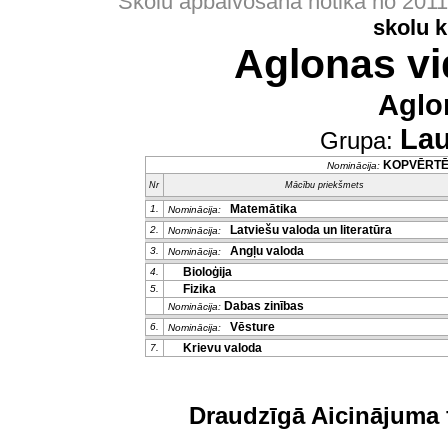
Skolu apbalvošana notika no 201
skolu 
Aglonas vi
Aglo
Lau
Grupa:
KOPVĒRT
Nominācija:
Nr
Mācību priekšmets
Matemātika
1.
Nominācija:
Latviešu valoda un literatūra
2.
Nominācija:
Angļu valoda
3.
Nominācija:
Bioloģija
4.
Fizika
5.
Dabas zinības
Nominācija:
Vēsture
6.
Nominācija:
Krievu valoda
7.
Draudzīgā Aicinājuma 