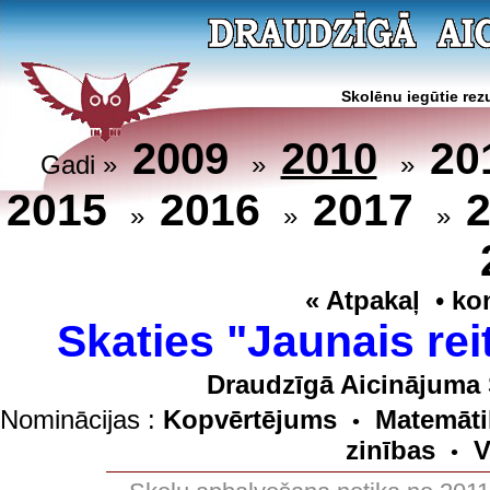
Skolēnu iegūtie rezu
20
2009
2010
Gadi »
»
»
2015
2016
2017
»
»
»
« Atpakaļ
•
ko
Skaties "Jaunais rei
Draudzīgā Aicinājuma 
Nominācijas :
Kopvērtējums
Matemāti
•
zinības
V
•