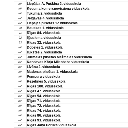
Liepājas A. Puškina 2. vidusskola
ak*
Ķeguma komercnovirziena vidusskola
ak*
Tukuma 2. vidusskola
ak*
Jelgavas 4. vidusskola
ak*
Liepājas pilsētas 12.vidusskola
ak*
Bauskas 1. vidusskola
20
Rīgas 84. vidusskola
21
Iļģuciema vidusskola
22
Rīgas 32. vidusskola
23
Dobeles 1. vidusskola
ak*
Ilūkstes 2. vidusskola
ak*
Jūrmalas pilsētas Mežmalas vidusskola
ak*
Kandavas Kārļa Mīlenbaha vidusskola
ak*
Līvānu 2. vidusskola
ak*
Madonas pilsētas 1. vidusskola
ak*
Pumpuru vidusskola
ak*
Rēzeknes 5. vidusskola
ak*
Rīgas 100. vidusskola
ak*
Rīgas 47. vidusskola
ak*
Rīgas 54. vidusskola
ak*
Rīgas 71. vidusskola
ak*
Rīgas 72. vidusskola
ak*
Rīgas 74. vidusskola
ak*
Rīgas 86. vidusskola
ak*
Rīgas 93. vidusskola
ak*
Rīgas Jāņa Poruka vidusskola
ak*