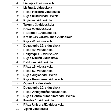
Liepājas 7. vidusskola
ak*
Līvānu 1. vidusskola
ak*
Rīgas Herdera vidusskola
ak*
Rīgas Kultūru vidusskola
ak*
Rūjienas vidusskola
ak*
Tukuma 3. vidusskola
ak*
Rīgas 6. vidusskola
ak*
Rēzeknes 1. vidusskola
ak*
Krāslavas Varavīksnes vidusskola
2
Rīgas 41. vidusskola
3
Daugavpils 16. vidusskola
ak*
Rīgas 40. vidusskola
4
Daugavpils 3. vidusskola
5
Rīgas Rīnūžu vidusskola
6
Baldones vidusskola
ak*
Rīgas 15. vidusskola
ak*
Rīgas 62. vidusskola
ak*
Rīgas Juglas vidusskola
ak*
Rīgas Purvciema vidusskola
7
Ogres 1. vidusskola
8
Daugavpils 10. vidusskola
9
Rīgas Anniņmuižas vidusskola
ak*
Rīgas Centra humanitārā vidusskola
ak*
Ilūkstes 1. vidusskola
ak*
Rīgas Universālā vidusskola
ak*
Viļānu vidusskola
10