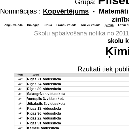
Pilsē
Grupa:
Nominācijas :
Kopvērtējums
Matemāti
•
zinīb
Angļu valoda
Bioloģija
Fizika
Franču valoda
Krievu valoda
Ķīmija
Latvieš
•
•
•
•
•
•
Skolu apbalvošana notika no 201
skolu 
Ķīmi
Rzultāti tiek pub
Vieta
Skola
Rīgas 21. vidusskola
ak*
Rīgas 34. vidusskola
ak*
Rīgas 89. vidusskola
ak*
Salacgrīvas vidusskola
ak*
Ventspils 3. vidusskola
ak*
Jēkabpils 3. vidusskola
ak*
Rīgas 13. vidusskola
ak*
Rīgas 96. vidusskola
ak*
Rīgas 22. vidusskola
ak*
Rīgas 51. vidusskola
1
Ķemeru vidusskola
ak*