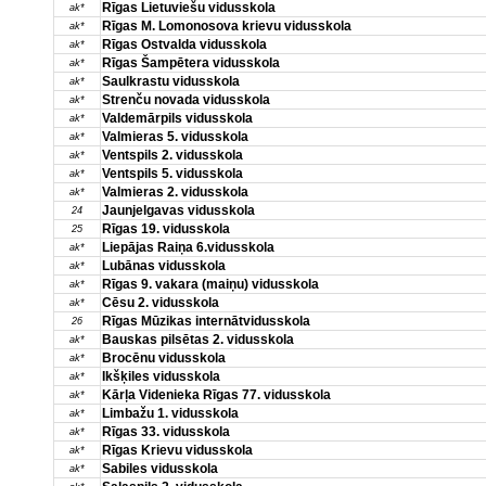
Rīgas Lietuviešu vidusskola
ak*
Rīgas M. Lomonosova krievu vidusskola
ak*
Rīgas Ostvalda vidusskola
ak*
Rīgas Šampētera vidusskola
ak*
Saulkrastu vidusskola
ak*
Strenču novada vidusskola
ak*
Valdemārpils vidusskola
ak*
Valmieras 5. vidusskola
ak*
Ventspils 2. vidusskola
ak*
Ventspils 5. vidusskola
ak*
Valmieras 2. vidusskola
ak*
Jaunjelgavas vidusskola
24
Rīgas 19. vidusskola
25
Liepājas Raiņa 6.vidusskola
ak*
Lubānas vidusskola
ak*
Rīgas 9. vakara (maiņu) vidusskola
ak*
Cēsu 2. vidusskola
ak*
Rīgas Mūzikas internātvidusskola
26
Bauskas pilsētas 2. vidusskola
ak*
Brocēnu vidusskola
ak*
Ikšķiles vidusskola
ak*
Kārļa Videnieka Rīgas 77. vidusskola
ak*
Limbažu 1. vidusskola
ak*
Rīgas 33. vidusskola
ak*
Rīgas Krievu vidusskola
ak*
Sabiles vidusskola
ak*