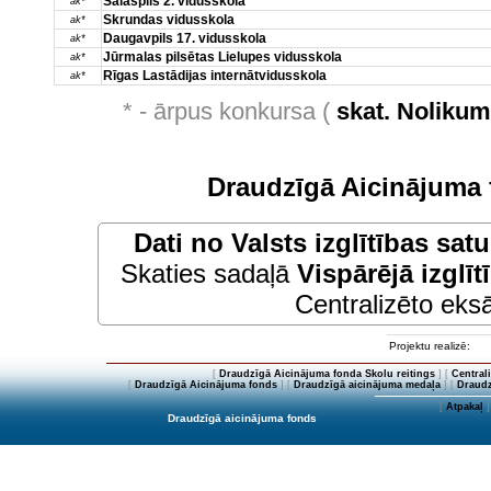
Salaspils 2. vidusskola
ak*
Skrundas vidusskola
ak*
Daugavpils 17. vidusskola
ak*
Jūrmalas pilsētas Lielupes vidusskola
ak*
Rīgas Lastādijas internātvidusskola
ak*
* - ārpus konkursa (
skat. Noliku
Draudzīgā Aicinājuma 
Dati no
Valsts izglītības sat
Skaties sadaļā
Vispārējā izglīt
Centralizēto eksā
Projektu realizē:
[
Draudzīgā Aicinājuma fonda Skolu reitings
] [
Central
[
Draudzīgā Aicinājuma fonds
] [
Draudzīgā aicinājuma medaļa
] [
Draudz
[
Atpakaļ
]
Draudzīgā aicinājuma fonds