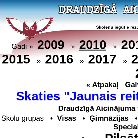
Skolēnu iegūtie rezu
20
2009
2010
Gadi »
»
»
2015
2016
2017
»
»
»
« Atpakaļ
Gal
Skaties "Jaunais rei
Draudzīgā Aicinājuma 
Skolu grupas •
Visas
•
Ģimnāzijas
Specia