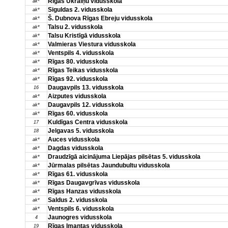
Rīgas Ukraiņu vidusskola
ak*
Siguldas 2. vidusskola
ak*
Š. Dubnova Rīgas Ebreju vidusskola
ak*
Talsu 2. vidusskola
ak*
Talsu Kristīgā vidusskola
ak*
Valmieras Viestura vidusskola
ak*
Ventspils 4. vidusskola
ak*
Rīgas 80. vidusskola
ak*
Rīgas Teikas vidusskola
ak*
Rīgas 92. vidusskola
ak*
Daugavpils 13. vidusskola
16
Aizputes vidusskola
ak*
Daugavpils 12. vidusskola
ak*
Rīgas 60. vidusskola
ak*
Kuldīgas Centra vidusskola
17
Jelgavas 5. vidusskola
18
Auces vidusskola
ak*
Dagdas vidusskola
ak*
Draudzīgā aicinājuma Liepājas pilsētas 5. vidusskola
ak*
Jūrmalas pilsētas Jaundubultu vidusskola
ak*
Rīgas 61. vidusskola
ak*
Rīgas Daugavgrīvas vidusskola
ak*
Rīgas Hanzas vidusskola
ak*
Saldus 2. vidusskola
ak*
Ventspils 6. vidusskola
ak*
Jaunogres vidusskola
4
Rīgas Imantas vidusskola
19