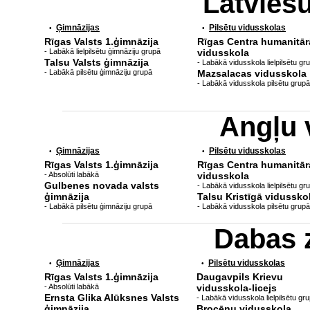
Latvieš
Ģimnāzijas
Pilsētu vidusskolas
•
•
Rīgas Valsts 1.ģimnāzija
Rīgas Centra humanitār
- Labākā lielpilsētu ģimnāziju grupā
vidusskola
Talsu Valsts ģimnāzija
- Labākā vidusskola lielpilsētu gr
- Labākā pilsētu ģimnāziju grupā
Mazsalacas vidusskola
- Labākā vidusskola pilsētu grupā
Angļu 
Ģimnāzijas
Pilsētu vidusskolas
•
•
Rīgas Valsts 1.ģimnāzija
Rīgas Centra humanitār
- Absolūti labākā
vidusskola
Gulbenes novada valsts
- Labākā vidusskola lielpilsētu gr
ģimnāzija
Talsu Kristīgā vidussko
- Labākā pilsētu ģimnāziju grupā
- Labākā vidusskola pilsētu grupā
Dabas 
Ģimnāzijas
Pilsētu vidusskolas
•
•
Rīgas Valsts 1.ģimnāzija
Daugavpils Krievu
- Absolūti labākā
vidusskola-licejs
Ernsta Glika Alūksnes Valsts
- Labākā vidusskola lielpilsētu gr
ģimnāzija
Brocēnu vidusskola