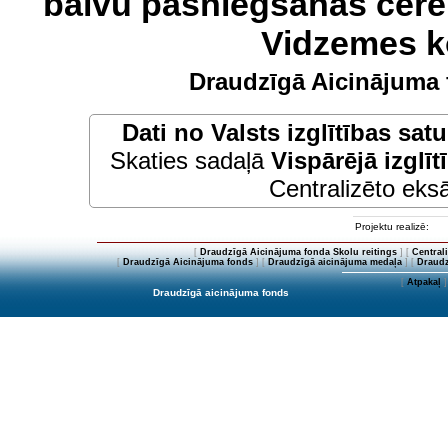
balvu pasniegšanas cere
Vidzemes k
Draudzīgā Aicinājuma 
Dati no
Valsts izglītības sat
Skaties sadaļā
Vispārējā izglīt
Centralizēto eksā
Projektu realizē:
[
Draudzīgā Aicinājuma fonda Skolu reitings
] [
Central
[
Draudzīgā Aicinājuma fonds
] [
Draudzīgā aicinājuma medaļa
] [
Draudz
[
Atpakaļ
]
Draudzīgā aicinājuma fonds