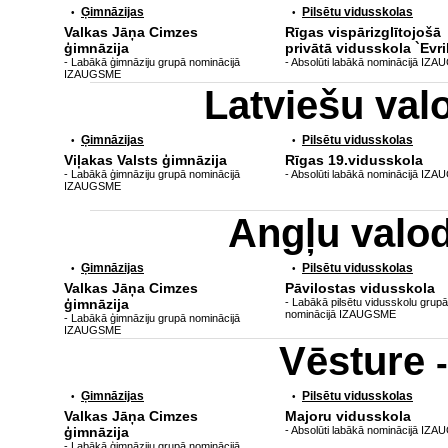
Ģimnāzijas
Pilsētu vidusskolas
•
•
Valkas Jāņa Cimzes
Rīgas vispārizglītojošā
ģimnāzija
privātā vidusskola `Evri
- Labākā ģimnāziju grupā nominācijā
- Absolūti labākā nominācijā IZ
IZAUGSME
Latviešu va
Ģimnāzijas
Pilsētu vidusskolas
•
•
Viļakas Valsts ģimnāzija
Rīgas 19.vidusskola
- Labākā ģimnāziju grupā nominācijā
- Absolūti labākā nominācijā IZ
IZAUGSME
Angļu valo
Ģimnāzijas
Pilsētu vidusskolas
•
•
Valkas Jāņa Cimzes
Pāvilostas vidusskola
ģimnāzija
- Labākā pilsētu vidusskolu grupā
nominācijā IZAUGSME
- Labākā ģimnāziju grupā nominācijā
IZAUGSME
Vēsture
Ģimnāzijas
Pilsētu vidusskolas
•
•
Valkas Jāņa Cimzes
Majoru vidusskola
ģimnāzija
- Absolūti labākā nominācijā IZ
- Labākā ģimnāziju grupā nominācijā