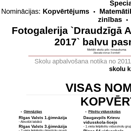
Specia
Nominācijas:
Kopvērtējums
Matemāti
•
zinības
•
Fotogalerija `Draudzīgā 
2017` balvu pas
Meklēt skolu pēc nosaukuma
Jāievada vismaz 3 simboli!
Skolu apbalvošana notika no 201
skolu 
VISAS NO
KOPVĒR
Ģimnāzijas
Pilsētu vidusskolas
•
•
Rīgas Valsts 1.ģimnāzija
Daugavpils Krievu
- Absolūti labākā
vidusskola-licejs
Rīgas Valsts 3.ģimnāzija
- 1.vieta lielpilsētu vidusskolu gru
- 2.vieta lielpilsētu ģimnāziju grupā