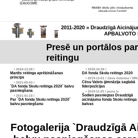
IZAUGSME
Meklēt skolu pēc nosaukuma
Jāievada vismaz 3 simboli!
2011-2020 » Draudzīgā Aicināju
APBALVOTO 
Presē un portālos pa
reitingu
• 2024-12-28 /
• 2020-10-30 /
Manīts reitinga aprēķināšanas
DA fonda Skolu reitings 2020
princips
• 2019-12-01 / Jānis Gabrāns / DR
Cēsu Valsts ģimnāzija saglabā
• 2021-05-03 /
`DA fonda Skolu reitinga 2020` balvu
līderpozīcijas
pasniegšana
• 2019-11-25 / jauns.lv
Šodien pasniegtas Draudzīgā
• 2021-01-15 /
Par `DA fonda Skolu reitinga 2020`
aicinājuma fonda Skolu reitinga
balvu pasniegšanu
balvas
Fotogalerija `Draudzīgā A