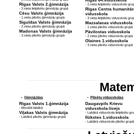
Rīgas 64.vidusskola
Rīgas Valsts 2.ģimnāzija
- 2.vieta lielpilsētu vidusskolu gru
- 3.vieta lielpilsētu ģimnāziju grupā
Rīgas Centra humanitār
Cēsu Valsts ģimnāzija
vidusskola
- 1.vieta pilsētu ģimnāziju grupā
- 3.vieta lielpilsētu vidusskolu gru
Siguldas Valsts ģimnāzija
Mazsalacas vidusskola
- 2.vieta pilsētu ģimnāziju grupā
- 1.vieta pilsētu vidusskolu grupā
Madonas Valsts ģimnāzija
Pāvilostas vidusskola
- 3.vieta pilsētu ģimnāziju grupā
- 2.vieta pilsētu vidusskolu grupā
Olaines 1.vidusskola
- 3.vieta pilsētu vidusskolu grupā
Matem
Ģimnāzijas
Pilsētu vidusskolas
•
•
Rīgas Valsts 1.ģimnāzija
Daugavpils Krievu
- Absolūti labākā
vidusskola-licejs
Viļakas Valsts ģimnāzija
- Labākā vidusskola lielpilsētu gr
- Labākā pilsētu ģimnāziju grupā
Ilūkstes 1.vidusskola
- Labākā vidusskola pilsētu grupā