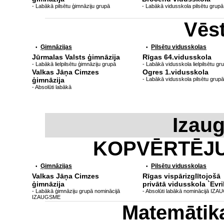
- Labākā pilsētu ģimnāziju grupā
- Labākā vidusskola pilsētu grupā
Vēs
Ģimnāzijas
Pilsētu vidusskolas
•
•
Jūrmalas Valsts ģimnāzija
Rīgas 64.vidusskola
- Labākā lielpilsētu ģimnāziju grupā
- Labākā vidusskola lielpilsētu gr
Valkas Jāņa Cimzes
Ogres 1.vidusskola
ģimnāzija
- Labākā vidusskola pilsētu grupā
- Absolūti labākā
Izau
KOPVĒRTĒJ
Ģimnāzijas
Pilsētu vidusskolas
•
•
Valkas Jāņa Cimzes
Rīgas vispārizglītojošā
ģimnāzija
privātā vidusskola `Evri
- Labākā ģimnāziju grupā nominācijā
- Absolūti labākā nominācijā IZ
IZAUGSME
Matemātik