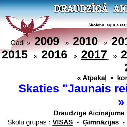
Skolēnu iegūtie rezu
20
2009
2010
Gadi »
»
»
2015
2016
2017
»
»
»
« Atpakaļ
•
ko
Skaties "Jaunais re
Draudzīgā Aicinājuma 
Skolu grupas :
VISAS
Ģimnāzijas
•
•