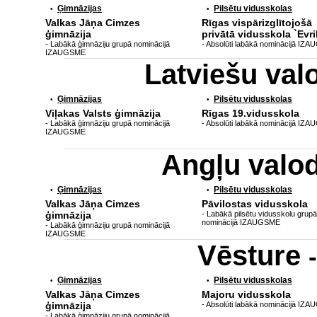
Ģimnāzijas
Pilsētu vidusskolas
•
•
Valkas Jāņa Cimzes
Rīgas vispārizglītojošā
ģimnāzija
privātā vidusskola `Evri
- Labākā ģimnāziju grupā nominācijā
- Absolūti labākā nominācijā IZ
IZAUGSME
Latviešu va
Ģimnāzijas
Pilsētu vidusskolas
•
•
Viļakas Valsts ģimnāzija
Rīgas 19.vidusskola
- Labākā ģimnāziju grupā nominācijā
- Absolūti labākā nominācijā IZ
IZAUGSME
Angļu valo
Ģimnāzijas
Pilsētu vidusskolas
•
•
Valkas Jāņa Cimzes
Pāvilostas vidusskola
ģimnāzija
- Labākā pilsētu vidusskolu grupā
nominācijā IZAUGSME
- Labākā ģimnāziju grupā nominācijā
IZAUGSME
Vēsture
Ģimnāzijas
Pilsētu vidusskolas
•
•
Valkas Jāņa Cimzes
Majoru vidusskola
ģimnāzija
- Absolūti labākā nominācijā IZ
- Labākā ģimnāziju grupā nominācijā