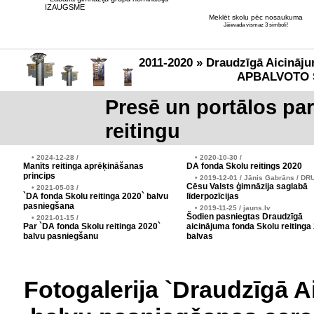
IZAUGSME
Meklēt skolu pēc nosaukuma
Jāievada vismaz 3 simboli!
2011-2020 » Draudzīgā Aicināju
APBALVOTO 
Presē un portālos pa
reitingu
• 2024-12-28 /
• 2020-10-30 /
Manīts reitinga aprēķināšanas
DA fonda Skolu reitings 2020
princips
• 2019-12-01 / Jānis Gabrāns / DR
Cēsu Valsts ģimnāzija saglabā
• 2021-05-03 /
`DA fonda Skolu reitinga 2020` balvu
līderpozīcijas
pasniegšana
• 2019-11-25 / jauns.lv
Šodien pasniegtas Draudzīgā
• 2021-01-15 /
Par `DA fonda Skolu reitinga 2020`
aicinājuma fonda Skolu reitinga
balvu pasniegšanu
balvas
Fotogalerija `Draudzīgā A