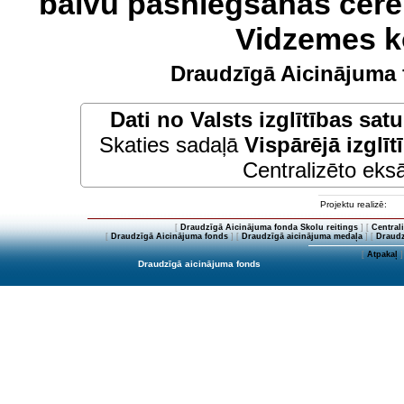
balvu pasniegšanas cere
Vidzemes k
Draudzīgā Aicinājuma 
Dati no
Valsts izglītības sat
Skaties sadaļā
Vispārējā izglīt
Centralizēto eksā
Projektu realizē:
[
Draudzīgā Aicinājuma fonda Skolu reitings
] [
Central
[
Draudzīgā Aicinājuma fonds
] [
Draudzīgā aicinājuma medaļa
] [
Draudz
[
Atpakaļ
]
Draudzīgā aicinājuma fonds