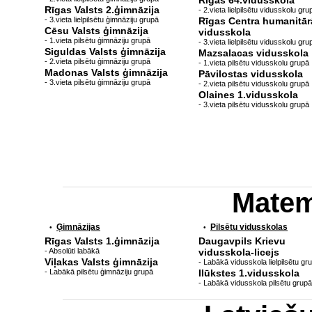
Rīgas 64.vidusskola
Rīgas Valsts 2.ģimnāzija
- 2.vieta lielpilsētu vidusskolu gru
- 3.vieta lielpilsētu ģimnāziju grupā
Rīgas Centra humanitār
Cēsu Valsts ģimnāzija
vidusskola
- 1.vieta pilsētu ģimnāziju grupā
- 3.vieta lielpilsētu vidusskolu gru
Siguldas Valsts ģimnāzija
Mazsalacas vidusskola
- 2.vieta pilsētu ģimnāziju grupā
- 1.vieta pilsētu vidusskolu grupā
Madonas Valsts ģimnāzija
Pāvilostas vidusskola
- 3.vieta pilsētu ģimnāziju grupā
- 2.vieta pilsētu vidusskolu grupā
Olaines 1.vidusskola
- 3.vieta pilsētu vidusskolu grupā
Matem
Ģimnāzijas
Pilsētu vidusskolas
•
•
Rīgas Valsts 1.ģimnāzija
Daugavpils Krievu
- Absolūti labākā
vidusskola-licejs
Viļakas Valsts ģimnāzija
- Labākā vidusskola lielpilsētu gr
- Labākā pilsētu ģimnāziju grupā
Ilūkstes 1.vidusskola
- Labākā vidusskola pilsētu grupā