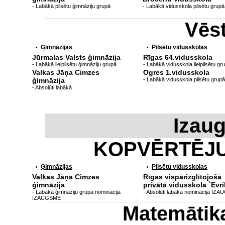
- Labākā pilsētu ģimnāziju grupā
- Labākā vidusskola pilsētu grupā
Vēs
Ģimnāzijas
Pilsētu vidusskolas
•
•
Jūrmalas Valsts ģimnāzija
Rīgas 64.vidusskola
- Labākā lielpilsētu ģimnāziju grupā
- Labākā vidusskola lielpilsētu gr
Valkas Jāņa Cimzes
Ogres 1.vidusskola
ģimnāzija
- Labākā vidusskola pilsētu grupā
- Absolūti labākā
Izau
KOPVĒRTĒJ
Ģimnāzijas
Pilsētu vidusskolas
•
•
Valkas Jāņa Cimzes
Rīgas vispārizglītojošā
ģimnāzija
privātā vidusskola `Evri
- Labākā ģimnāziju grupā nominācijā
- Absolūti labākā nominācijā IZ
IZAUGSME
Matemātik