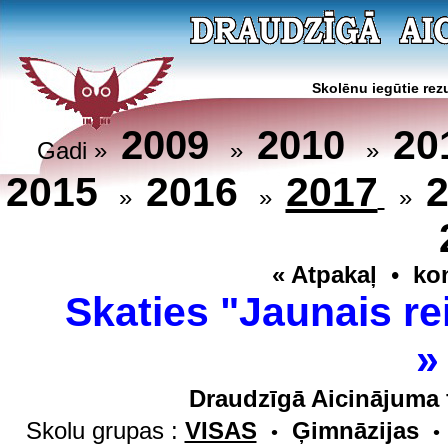
Skolēnu iegūtie rezu
20
2009
2010
Gadi »
»
»
2015
2016
2017
»
»
»
« Atpakaļ
•
ko
Skaties "Jaunais re
Draudzīgā Aicinājuma 
Skolu grupas :
VISAS
Ģimnāzijas
•
•