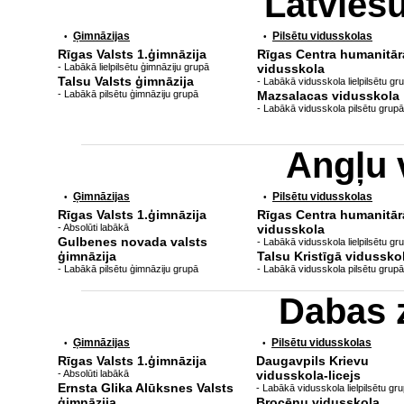
Latvieš
Ģimnāzijas
Pilsētu vidusskolas
•
•
Rīgas Valsts 1.ģimnāzija
Rīgas Centra humanitār
- Labākā lielpilsētu ģimnāziju grupā
vidusskola
Talsu Valsts ģimnāzija
- Labākā vidusskola lielpilsētu gr
- Labākā pilsētu ģimnāziju grupā
Mazsalacas vidusskola
- Labākā vidusskola pilsētu grupā
Angļu 
Ģimnāzijas
Pilsētu vidusskolas
•
•
Rīgas Valsts 1.ģimnāzija
Rīgas Centra humanitār
- Absolūti labākā
vidusskola
Gulbenes novada valsts
- Labākā vidusskola lielpilsētu gr
ģimnāzija
Talsu Kristīgā vidussko
- Labākā pilsētu ģimnāziju grupā
- Labākā vidusskola pilsētu grupā
Dabas 
Ģimnāzijas
Pilsētu vidusskolas
•
•
Rīgas Valsts 1.ģimnāzija
Daugavpils Krievu
- Absolūti labākā
vidusskola-licejs
Ernsta Glika Alūksnes Valsts
- Labākā vidusskola lielpilsētu gr
ģimnāzija
Brocēnu vidusskola