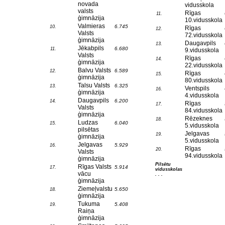
novada
vidusskola
valsts
Rīgas
11.
ģimnāzija
10.vidusskola
Valmieras
6.745
10.
Rīgas
12.
Valsts
72.vidusskola
ģimnāzija
Daugavpils
13.
Jēkabpils
6.680
11.
9.vidusskola
Valsts
Rīgas
14.
ģimnāzija
22.vidusskola
Balvu Valsts
6.589
12.
Rīgas
15.
ģimnāzija
80.vidusskola
Talsu Valsts
6.325
13.
Ventspils
16.
ģimnāzija
4.vidusskola
Daugavpils
6.200
14.
Rīgas
17.
Valsts
84.vidusskola
ģimnāzija
Rēzeknes
18.
Ludzas
6.040
15.
5.vidusskola
pilsētas
Jelgavas
19.
ģimnāzija
5.vidusskola
Jelgavas
5.929
16.
Rīgas
20.
Valsts
94.vidusskola
ģimnāzija
Pilsētu
Rīgas Valsts
5.914
17.
vidusskolas
vācu
. . .
ģimnāzija
Ziemeļvalstu
5.650
18.
ģimnāzija
Tukuma
5.408
19.
Raiņa
ģimnāzija