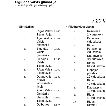
Siguldas Valsts ģimnāzija
- Labākā pilsētu ģimnāziju grupā
/ 20 l
•
Ģimnāzijas
•
Pilsētu vidusskolas
Rīgas Valsts
Rēzeknes
8.200
1.
1.
1.ģimnāzija
1.vidusskola
Āgenskalna
Kārsavas
7.508
2.
2.
Valsts
vidusskola
ģimnāzija
Rīgas
3.
Siguldas
Purvciema
7.422
3.
Valsts
vidusskola
ģimnāzija
Daugavpils
4.
Liepājas
3.vidusskola
7.390
4.
Valsts
Rīgas
5.
1.ģimnāzija
64.vidusskola
Rīgas Valsts
7.300
Liepājas
5.
6.
3.ģimnāzija
pilsētas
Daugavpils
12.vidusskola
7.133
6.
Krievu
Rīgas
7.
vidusskola -
40.vidusskola
licejs
Daugavpils
8.
Preiļu Valsts
7.130
10.vidusskola
7.
ģimnāzija
Rīgas
9.
Ventspils
7.000
49.vidusskola
8.
1.ģimnāzija
Rīgas
10.
Gulbenes
6.874
Ukraiņu
9.