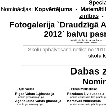
Specia
Nominācijas:
Kopvērtējums
Matemāti
•
zinības
•
Fotogalerija `Draudzīgā 
2012` balvu pas
Meklēt skolu pēc nosaukuma
Jāievada vismaz 3 simboli!
Skolu apbalvošana notika no 201
skolu 
Dabas 
Nomin
Ģimnāzijas
Pilsētu vidusskolas
•
•
Rīgas Valsts 1.ģimnāzija
Rēzeknes 1.vidusskola
- Labākā ģimnāziju grupā
- Labākā vidusskola lielo pilsētu 
Āgenskalna Valsts ģimnāzija
Kārsavas vidusskola
- 2.vieta ģimnāziju grupā
- Labākā vidusskola pilsētu grupā