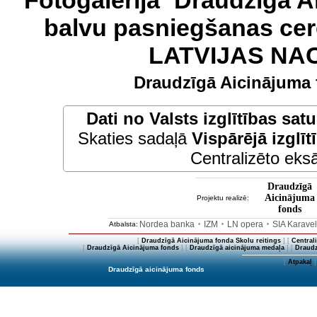
Fotogalerija `Draudzīgā A
balvu pasniegšanas cer
LATVIJAS NA
Draudzīgā Aicinājuma 
Dati no
Valsts izglītības sat
Skaties sadaļā
Vispārējā izglīt
Centralizēto eksā
Draudzīgā
Aicinājuma
Projektu realizē:
fonds
Nordea banka
IZM
LN opera
SIA Karave
Atbalsta:
•
•
•
[
Draudzīgā Aicinājuma fonda Skolu reitings
] [
Central
[
Draudzīgā Aicinājuma fonds
] [
Draudzīgā aicinājuma medaļa
] [
Draudz
[
Atpakaļ
]
Draudzīgā aicinājuma fonds