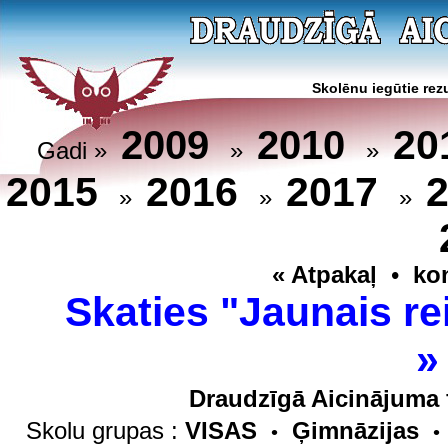
Skolēnu iegūtie rezu
20
2009
2010
Gadi »
»
»
2015
2016
2017
»
»
»
« Atpakaļ
•
ko
Skaties "Jaunais re
Draudzīgā Aicinājuma 
Skolu grupas :
VISAS
Ģimnāzijas
•
•