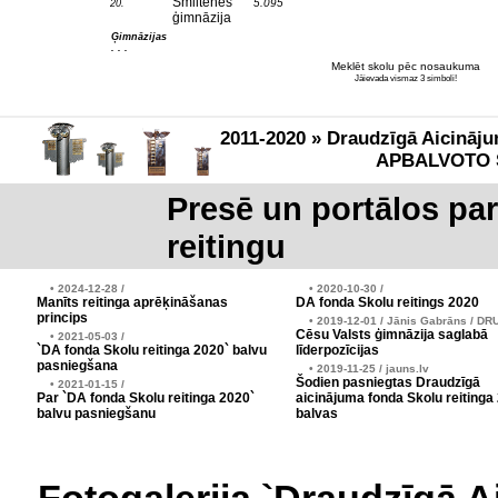
Smiltenes
5.095
20.
ģimnāzija
Ģimnāzijas
. . .
Meklēt skolu pēc nosaukuma
Jāievada vismaz 3 simboli!
2011-2020 » Draudzīgā Aicināju
APBALVOTO 
Presē un portālos pa
reitingu
• 2024-12-28 /
• 2020-10-30 /
Manīts reitinga aprēķināšanas
DA fonda Skolu reitings 2020
princips
• 2019-12-01 / Jānis Gabrāns / DR
Cēsu Valsts ģimnāzija saglabā
• 2021-05-03 /
`DA fonda Skolu reitinga 2020` balvu
līderpozīcijas
pasniegšana
• 2019-11-25 / jauns.lv
Šodien pasniegtas Draudzīgā
• 2021-01-15 /
Par `DA fonda Skolu reitinga 2020`
aicinājuma fonda Skolu reitinga
balvu pasniegšanu
balvas