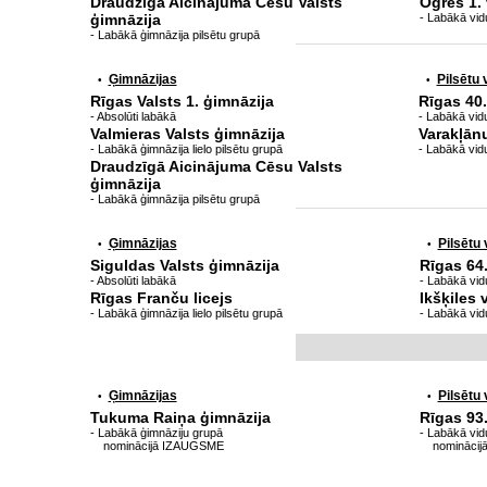
Draudzīgā Aicinājuma Cēsu Valsts
Ogres 1.
ģimnāzija
- Labākā vid
- Labākā ģimnāzija pilsētu grupā
Ģimnāzijas
Pilsētu
•
•
Rīgas Valsts 1. ģimnāzija
Rīgas 40
- Absolūti labākā
- Labākā vidu
Valmieras Valsts ģimnāzija
Varakļān
- Labākā ģimnāzija lielo pilsētu grupā
- Labākā vid
Draudzīgā Aicinājuma Cēsu Valsts
ģimnāzija
- Labākā ģimnāzija pilsētu grupā
Ģimnāzijas
Pilsētu
•
•
Siguldas Valsts ģimnāzija
Rīgas 64
- Absolūti labākā
- Labākā vidu
Rīgas Franču licejs
Ikšķiles 
- Labākā ģimnāzija lielo pilsētu grupā
- Labākā vid
Ģimnāzijas
Pilsētu
•
•
Tukuma Raiņa ģimnāzija
Rīgas 93
- Labākā ģimnāziju grupā
- Labākā vid
nominācijā IZAUGSME
nominācij