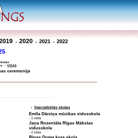
2019
2020
2021
2022
»
»
»
25
skolas
re
VISAS
•
nas ceremonija
Specializētās skolas
•
Emīla Dārziņa mūzikas vidusskola
- 1.vieta
Jaņa Rozentāla Rīgas Mākslas
vidusskola
- 2.vieta
Rīgas Doma kora skola