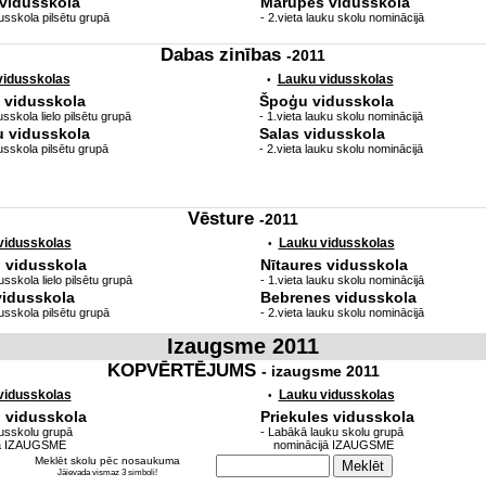
 vidusskola
Mārupes vidusskola
usskola pilsētu grupā
- 2.vieta lauku skolu nominācijā
Dabas zinības
-2011
 vidusskolas
Lauku vidusskolas
•
. vidusskola
Špoģu vidusskola
sskola lielo pilsētu grupā
- 1.vieta lauku skolu nominācijā
u vidusskola
Salas vidusskola
usskola pilsētu grupā
- 2.vieta lauku skolu nominācijā
Vēsture
-2011
 vidusskolas
Lauku vidusskolas
•
. vidusskola
Nītaures vidusskola
sskola lielo pilsētu grupā
- 1.vieta lauku skolu nominācijā
vidusskola
Bebrenes vidusskola
usskola pilsētu grupā
- 2.vieta lauku skolu nominācijā
Izaugsme 2011
KOPVĒRTĒJUMS
- izaugsme 2011
 vidusskolas
Lauku vidusskolas
•
. vidusskola
Priekules vidusskola
usskolu grupā
- Labākā lauku skolu grupā
ā IZAUGSME
nominācijā IZAUGSME
Meklēt skolu pēc nosaukuma
Jāievada vismaz 3 simboli!