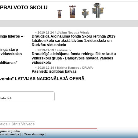
es APBALVOTO SKOLU
• 2019-11-24 / Līvānu Novada Vēstis
inga līderos –
Draudzīgā Aicinājuma fonda Skolu reitinga 2019
labāko skolu sarakstā Līvānu 1.vidusskola un
Rudzātu vidusskola
ingā starp
• 2019-11-19 / e-klase.lv
 vidusskolas
Draudzīgā aicinājuma fonda reitinga līdere lauku
vidusskolu grupā - Daugavpils novada Vaboles
vidusskola
aldīšanas”
• 2018-12-19 / Mairita Kaņepe / DRUVA
Pasniedz izglītības balvas
21.novembrī LATVIJAS NACIONĀLAJĀ OPERĀ
tu faili.
balgs
Jānis Vaivads
•
jumu izglītībā
]
nu stipendija
] [
Cēsu skolotājs
]