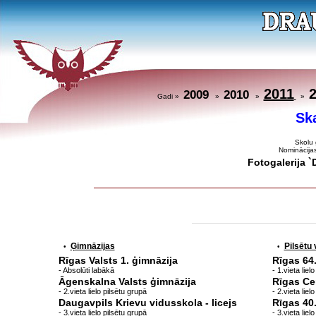
2011
2009
2010
Gadi »
»
»
»
Sk
Skolu 
Nominācija
Fotogalerija 
Ģimnāzijas
Pilsētu
•
•
Rīgas Valsts 1. ģimnāzija
Rīgas 64
- Absolūti labākā
- 1.vieta liel
Āgenskalna Valsts ģimnāzija
Rīgas Ce
- 2.vieta lielo pilsētu grupā
- 2.vieta liel
Daugavpils Krievu vidusskola - licejs
Rīgas 40
- 3.vieta lielo pilsētu grupā
- 3.vieta liel