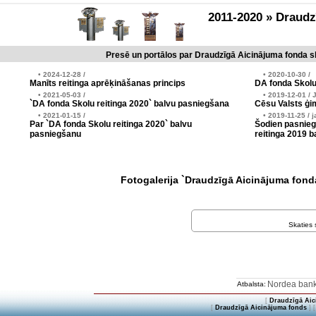
2011-2020 » Draud
Presē un portālos par Draudzīgā Aicinājuma fonda sk
• 2024-12-28 /
• 2020-10-30 /
Manīts reitinga aprēķināšanas princips
DA fonda Skolu
• 2021-05-03 /
• 2019-12-01 / 
`DA fonda Skolu reitinga 2020` balvu pasniegšana
Cēsu Valsts ģim
• 2021-01-15 /
• 2019-11-25 / j
Par `DA fonda Skolu reitinga 2020` balvu
Šodien pasnieg
pasniegšanu
reitinga 2019 b
Fotogalerija `Draudzīgā Aicinājuma fo
Skaties
Nordea ban
Atbalsta:
[
Draudzīgā Aic
[
Draudzīgā Aicinājuma fonds
] 