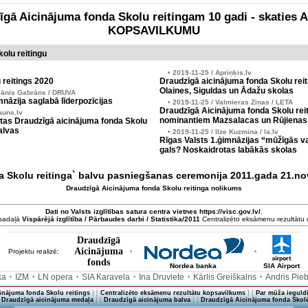
zīgā Aicinājuma fonda Skolu reitingam 10 gadi - skati
KOPSAVILKUMU
olu reitingu
• 2019-11-25 / Apriņķis.lv
 reitings 2020
Draudzīgā aicinājuma fonda Skolu reit
Olaines, Siguldas un Ādažu skolas
Jānis Gabrāns / DRUVA
nāzija saglabā līderpozīcijas
• 2019-11-25 / Valmieras Ziņas / LETA
Draudzīgā Aicinājuma fonda Skolu reit
auns.lv
nominantiem Mazsalacas un Rūjienas
tas Draudzīgā aicinājuma fonda Skolu
alvas
• 2019-11-25 / Ilze Kuzmina / la.lv
Rīgas Valsts 1.ģimnāzijas “mūžīgās v
gals? Noskaidrotas labākās skolas
nda Skolu reitinga` balvu pasniegšanas ceremonija 2011.gada 
Draudzīgā Aicinājuma fonda Skolu reitinga nolikums
Dati no
Valsts izglītības satura centra
vietnes https://visc.gov.lv/
.
 sadaļā
Vispārējā izglītība / Pārbaudes darbi / Statistika/2011
Centralizēto eksāmenu rezultātu da
Draudzīgā
Aicinājuma
Projektu realizē:
•
•
fonds
Nordea banka
SIA Airport
ka
IZM
LN opera
SIA Karavela
Ina Druviete
Kārlis Greiškalns
Andris Pie
•
•
•
•
•
•
inājuma fonda Skolu reitings
] [
Centralizēto eksāmenu rezultātu kopsavilkums
] [
Par mūža ieguldī
[
Draudzīgā aicinājuma medaļa
] [
Draudzīgā aicinājuma balva
] [
Draudzīgā Aicinājuma fonda Skolē