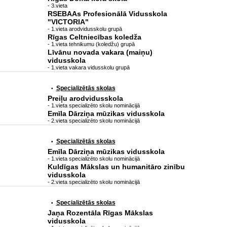
- 3.vieta
RSEBAAs Profesionālā Vidusskola
"VICTORIA"
- 1.vieta arodvidusskolu grupā
Rīgas Celtniecības koledža
- 1.vieta tehnikumu (koledžu) grupā
Līvānu novada vakara (maiņu)
vidusskola
- 1.vieta vakara vidusskolu grupā
Specializētās skolas
•
Preiļu arodvidusskola
- 1.vieta specializēto skolu nominācijā
Emīla Dārziņa mūzikas vidusskola
- 2.vieta specializēto skolu nominācijā
Specializētās skolas
•
Emīla Dārziņa mūzikas vidusskola
- 1.vieta specializēto skolu nominācijā
Kuldīgas Mākslas un humanitāro zinību
vidusskola
- 2.vieta specializēto skolu nominācijā
Specializētās skolas
•
Jaņa Rozentāla Rīgas Mākslas
vidusskola