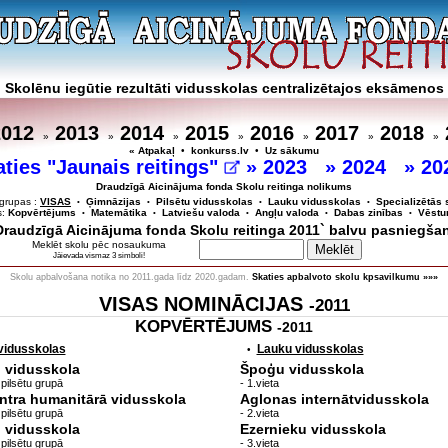
Skolēnu iegūtie rezultāti vidusskolas centralizētajos eksāmenos
2012
2013
2014
2015
2016
2017
2018
»
»
»
»
»
»
»
« Atpakaļ
•
konkurss.lv
•
Uz sākumu
aties "Jaunais reitings"
»
2023
»
2024
»
20
Draudzīgā Aicinājuma fonda Skolu reitinga nolikums
grupas :
VISAS
Ģimnāzijas
Pilsētu vidusskolas
Lauku vidusskolas
Specializētās 
•
•
•
•
s:
Kopvērtējums
Matemātika
Latviešu valoda
Angļu valoda
Dabas zinības
Vēstu
•
•
•
•
•
`Draudzīgā Aicinājuma fonda Skolu reitinga 2011` balvu pasniegša
Meklēt skolu pēc nosaukuma
Jāievada vismaz 3 simboli!
Skolu apbalvošana notika no 2011.gada līdz 2020.gadam.
Skaties apbalvoto skolu kpsavilkumu »»»
VISAS NOMINĀCIJAS
-2011
KOPVĒRTĒJUMS
-2011
 vidusskolas
Lauku vidusskolas
•
. vidusskola
Špoģu vidusskola
o pilsētu grupā
- 1.vieta
ntra humanitārā vidusskola
Aglonas internātvidusskola
o pilsētu grupā
- 2.vieta
. vidusskola
Ezernieku vidusskola
o pilsētu grupā
- 3.vieta