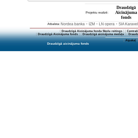
Draudzīgā
Aicinājuma
Projektu realizē:
fonds
Nordea banka
IZM
LN opera
SIA Karave
Atbalsta:
•
•
•
[
Draudzīgā Aicinājuma fonda Skolu reitings
] [
Central
[
Draudzīgā Aicinājuma fonds
] [
Draudzīgā aicinājuma medaļa
] [
Draudz
[
Atpakaļ
]
Draudzīgā aicinājuma fonds