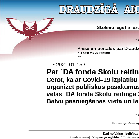
Skolēnu iegūtie rezu
« 
Presē un portālos par Draud
» Skatīt visus rakstus
»»
• 2021-01-15 /
Par `DA fonda Skolu reiti
Cerot, ka ar Covid–19 izplatību
organizēt publiskus pasākumus,
vēlas
`DA fonda Skolu reitinga 
Balvu pasniegšanas vieta un lai
« 
Draudzīgā Aicinā
Dati no
Valsts izglītība
Skaties sadaļā
Vispārējā izglītība / Pārbaudes