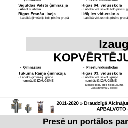
Siguldas Valsts ģimnāzija
Rīgas 64. vidusskola
- Absolūti labākā
- Labākā vidusskola lielo pilsētu 
Rīgas Franču licejs
Ikšķiles vidusskola
- Labākā ģimnāzija lielo pilsētu grupā
- Labākā vidusskola pilsētu grupā
Izau
KOPVĒRTĒJ
Ģimnāzijas
Pilsētu vidusskolas
•
•
Tukuma Raiņa ģimnāzija
Rīgas 93. vidusskola
- Labākā ģimnāziju grupā
- Labākā vidusskolu grupā
nominācijā IZAUGSME
nominācijā IZAUGSME
Meklēt skolu pēc nosaukuma
Jāievada vismaz 3 simboli!
2011-2020 » Draudzīgā Aicināju
APBALVOTO 
Presē un portālos pa