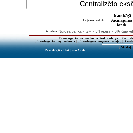
Centralizēto eksā
Draudzīgā
Aicinājuma
Projektu realizē:
fonds
Nordea banka
IZM
LN opera
SIA Karave
Atbalsta:
•
•
•
[
Draudzīgā Aicinājuma fonda Skolu reitings
] [
Central
[
Draudzīgā Aicinājuma fonds
] [
Draudzīgā aicinājuma medaļa
] [
Draudz
[
Atpakaļ
]
Draudzīgā aicinājuma fonds