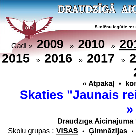
Skolēnu iegūtie rezu
20
2009
2010
Gadi »
»
»
2015
2016
2017
»
»
»
« Atpakaļ
•
ko
Skaties "Jaunais re
Draudzīgā Aicinājuma 
Skolu grupas :
VISAS
Ģimnāzijas
•
•