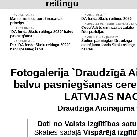
reitingu
• 2024-12-28 /
• 2020-10-30 /
Manīts reitinga aprēķināšanas
DA fonda Skolu reitings 2020
princips
• 2019-12-01 / Jānis Gabrāns / DR
Cēsu Valsts ģimnāzija saglabā
• 2021-05-03 /
`DA fonda Skolu reitinga 2020` balvu
līderpozīcijas
pasniegšana
• 2019-11-25 / jauns.lv
Šodien pasniegtas Draudzīgā
• 2021-01-15 /
Par `DA fonda Skolu reitinga 2020`
aicinājuma fonda Skolu reitinga
balvu pasniegšanu
balvas
Fotogalerija `Draudzīgā A
balvu pasniegšanas cere
LATVIJAS NA
Draudzīgā Aicinājuma 
Dati no
Valsts izglītības sat
Skaties sadaļā
Vispārējā izglīt