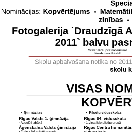
Specia
Nominācijas:
Kopvērtējums
Matemāti
•
zinības
•
Fotogalerija `Draudzīgā 
2011` balvu pas
Meklēt skolu pēc nosaukuma
Jāievada vismaz 3 simboli!
Skolu apbalvošana notika no 201
skolu 
VISAS NO
KOPVĒR
Ģimnāzijas
Pilsētu vidusskolas
•
•
Rīgas Valsts 1. ģimnāzija
Rīgas 64. vidusskola
- Absolūti labākā
- 1.vieta lielo pilsētu grupā
Āgenskalna Valsts ģimnāzija
Rīgas Centra humanitār
- 2.vieta lielo pilsētu grupā