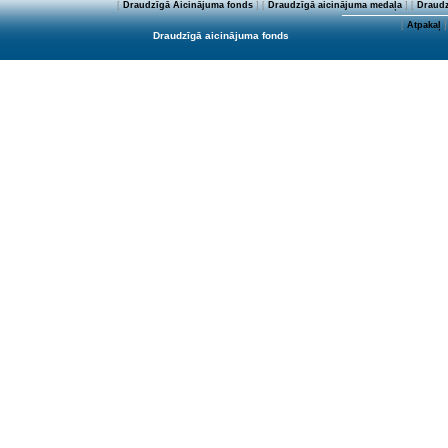
[
Draudzīgā Aicinājuma fonds
] [
Draudzīgā aicinājuma medaļa
] [
Draudz
[
Atpakaļ
]
Draudzīgā aicinājuma fonds