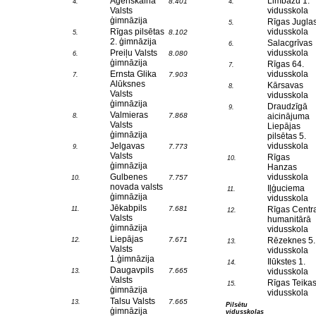
Āgenskalna
Limbažu 1.
8.401
4.
4.
Valsts
vidusskola
ģimnāzija
Rīgas Jugla
5.
Rīgas pilsētas
vidusskola
8.102
5.
2. ģimnāzija
Salacgrīvas
6.
Preiļu Valsts
vidusskola
8.080
6.
ģimnāzija
Rīgas 64.
7.
Ernsta Glika
vidusskola
7.903
7.
Alūksnes
Kārsavas
8.
Valsts
vidusskola
ģimnāzija
Draudzīgā
9.
Valmieras
7.868
aicinājuma
8.
Valsts
Liepājas
ģimnāzija
pilsētas 5.
Jelgavas
vidusskola
7.773
9.
Valsts
Rīgas
10.
ģimnāzija
Hanzas
Gulbenes
vidusskola
7.757
10.
novada valsts
Iļģuciema
11.
ģimnāzija
vidusskola
Jēkabpils
7.681
Rīgas Centr
11.
12.
Valsts
humanitārā
ģimnāzija
vidusskola
Liepājas
7.671
Rēzeknes 5.
12.
13.
Valsts
vidusskola
1.ģimnāzija
Ilūkstes 1.
14.
Daugavpils
7.665
vidusskola
13.
Valsts
Rīgas Teika
15.
ģimnāzija
vidusskola
Talsu Valsts
7.665
13.
Pilsētu
ģimnāzija
vidusskolas