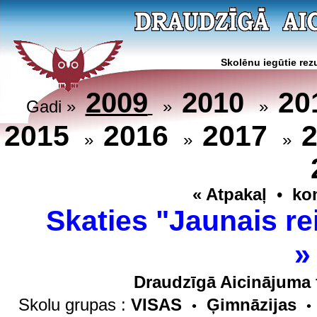
Skolēnu iegūtie rezu
20
2009
2010
Gadi »
»
»
2015
2016
2017
»
»
»
« Atpakaļ
•
ko
Skaties "Jaunais re
Draudzīgā Aicinājuma 
Skolu grupas :
VISAS
Ģimnāzijas
•
•