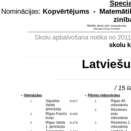
Specia
Nominācijas:
Kopvērtējums
Matemāti
•
zinīb
Meklēt skolu pēc nosaukuma
Jāievada vismaz 3 simboli!
Skolu apbalvošana notika no 201
skolu 
Latvieš
/ 15 l
•
Ģimnāzijas
•
Pilsētu vidusskolas
Siguldas
Rīgas 49.
8.817
1.
1.
Valsts
vidusskola
ģimnāzija
Rēzeknes
2.
Rīgas Franču
poļu
8.650
2.
licejs
vidusskola
Rīgas Valsts
Rēzeknes 1.
8.474
3.
3.
1. ģimnāzija
vidusskola