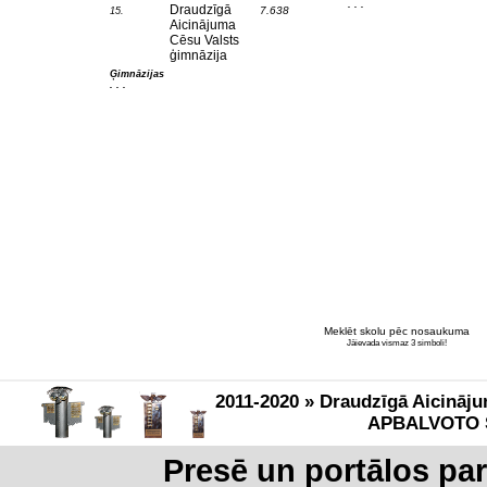
. . .
Draudzīgā
7.638
15.
Aicinājuma
Cēsu Valsts
ģimnāzija
Ģimnāzijas
. . .
Meklēt skolu pēc nosaukuma
Jāievada vismaz 3 simboli!
2011-2020 » Draudzīgā Aicināju
APBALVOTO 
Presē un portālos pa