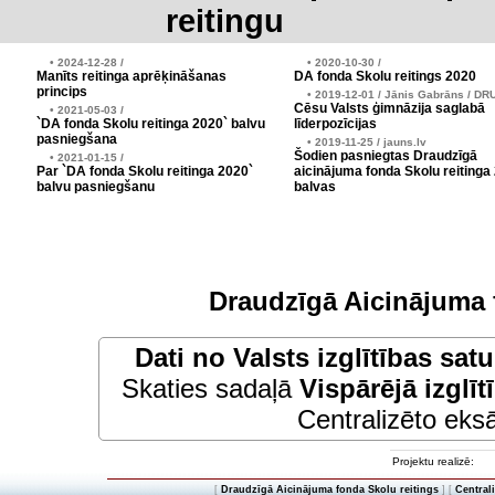
reitingu
• 2024-12-28 /
• 2020-10-30 /
Manīts reitinga aprēķināšanas
DA fonda Skolu reitings 2020
princips
• 2019-12-01 / Jānis Gabrāns / DR
Cēsu Valsts ģimnāzija saglabā
• 2021-05-03 /
`DA fonda Skolu reitinga 2020` balvu
līderpozīcijas
pasniegšana
• 2019-11-25 / jauns.lv
Šodien pasniegtas Draudzīgā
• 2021-01-15 /
Par `DA fonda Skolu reitinga 2020`
aicinājuma fonda Skolu reitinga
balvu pasniegšanu
balvas
Draudzīgā Aicinājuma 
Dati no
Valsts izglītības sat
Skaties sadaļā
Vispārējā izglīt
Centralizēto eksā
Projektu realizē:
[
Draudzīgā Aicinājuma fonda Skolu reitings
] [
Central