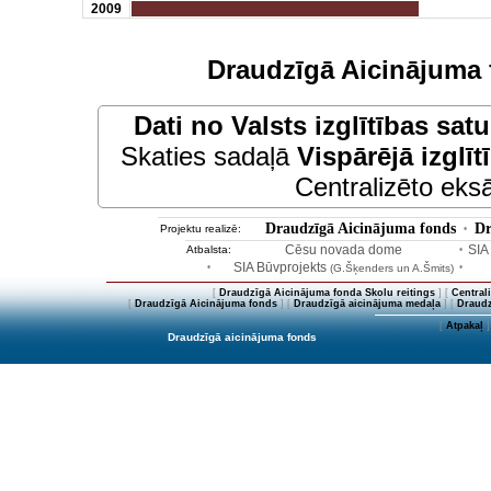
2009
Draudzīgā Aicinājuma 
Dati no
Valsts izglītības sat
Skaties sadaļā
Vispārējā izglīt
Centralizēto eksā
Draudzīgā Aicinājuma fonds
Dr
Projektu realizē:
•
Cēsu novada dome
SIA
Atbalsta:
•
SIA Būvprojekts
•
(G.Šķenders un A.Šmits)
•
[
Draudzīgā Aicinājuma fonda Skolu reitings
] [
Central
[
Draudzīgā Aicinājuma fonds
] [
Draudzīgā aicinājuma medaļa
] [
Draudz
[
Atpakaļ
]
Draudzīgā aicinājuma fonds