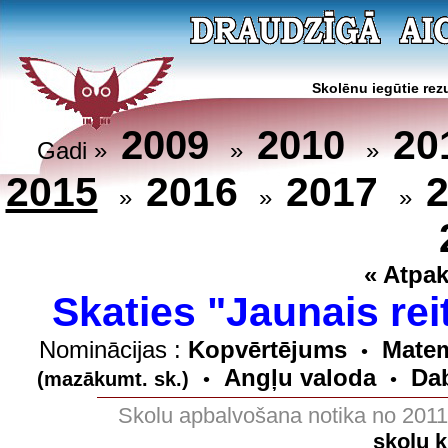
Skolēnu iegūtie rezu
20
2009
2010
Gadi »
»
»
2015
2016
2017
»
»
»
« Atpak
Skaties "Jaunais rei
Nominācijas :
Kopvērtējums
Matem
•
Angļu valoda
Dab
(mazākumt. sk.)
•
•
Skolu apbalvošana notika no 201
skolu 