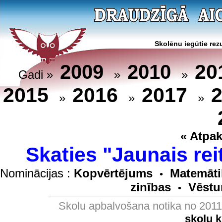
Skolēnu iegūtie rezu
20
2009
2010
Gadi »
»
»
2015
2016
2017
»
»
»
« Atpak
Skaties "Jaunais rei
Nominācijas :
Kopvērtējums
Matemāti
•
zinības
Vēstu
•
Skolu apbalvošana notika no 201
skolu 