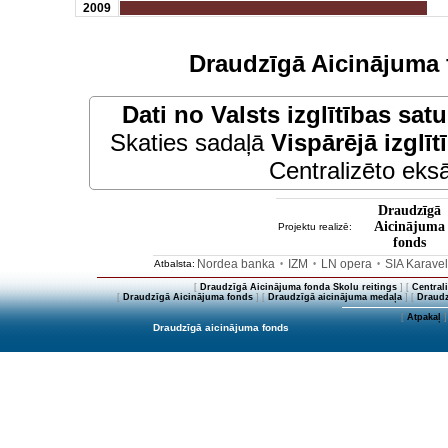
2009
Draudzīgā Aicinājuma 
Dati no
Valsts izglītības sat
Skaties sadaļā
Vispārējā izglīt
Centralizēto eksā
Draudzīgā
Aicinājuma
Projektu realizē:
fonds
Nordea banka
IZM
LN opera
SIA Karave
Atbalsta:
•
•
•
[
Draudzīgā Aicinājuma fonda Skolu reitings
] [
Central
[
Draudzīgā Aicinājuma fonds
] [
Draudzīgā aicinājuma medaļa
] [
Draudz
[
Atpakaļ
]
Draudzīgā aicinājuma fonds