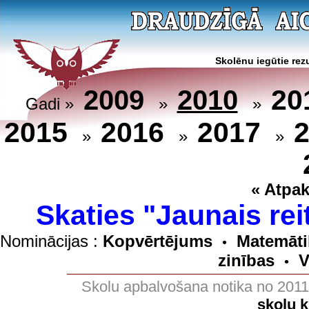
Skolēnu iegūtie rezu
20
2009
2010
Gadi »
»
»
2015
2016
2017
»
»
»
« Atpak
Skaties "Jaunais rei
Nominācijas :
Kopvērtējums
Matemāti
•
zinības
V
•
Skolu apbalvošana notika no 201
skolu 