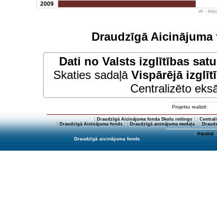
2009
ak - ārp
Draudzīgā Aicinājuma 
Dati no
Valsts izglītības sat
Skaties sadaļā
Vispārējā izglīt
Centralizēto eksā
Projektu realizē:
[
Draudzīgā Aicinājuma fonda Skolu reitings
] [
Central
[
Draudzīgā Aicinājuma fonds
] [
Draudzīgā aicinājuma medaļa
] [
Draudz
[
Atpakaļ
]
Draudzīgā aicinājuma fonds