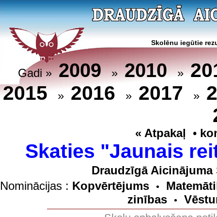
Skolēnu iegūtie rezu
20
2009
2010
Gadi »
»
»
2015
2016
2017
»
»
»
« Atpakaļ
•
ko
Skaties "Jaunais rei
Draudzīgā Aicinājuma 
Nominācijas :
Kopvērtējums
Matemāti
•
zinības
Vēstu
•