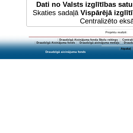
Dati no
Valsts izglītības sat
Skaties sadaļā
Vispārējā izglīt
Centralizēto eksā
Projektu realizē:
[
Draudzīgā Aicinājuma fonda Skolu reitings
] [
Central
[
Draudzīgā Aicinājuma fonds
] [
Draudzīgā aicinājuma medaļa
] [
Draudz
[
Atpakaļ
]
Draudzīgā aicinājuma fonds