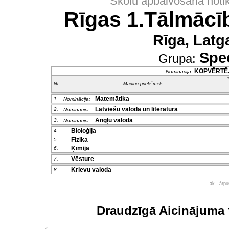
Skolu apbalvošana noti
Rīgas 1.Tālmācī
Rīga, Latg
Spec
Grupa:
KOPVĒRTĒ
Nominācija:
1
Nr
Mācību priekšmets
Matemātika
1.
Nominācija:
Latviešu valoda un literatūra
2.
Nominācija:
Angļu valoda
3.
Nominācija:
Bioloģija
4.
Fizika
5.
Ķīmija
6.
Vēsture
7.
Krievu valoda
8.
ak - ārp
Draudzīgā Aicinājuma 