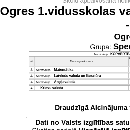
Skolu apbalvošana noti
Ogres 1.vidusskolas v
Ogr
Spec
Grupa:
KOPVĒRTĒ
Nominācija:
1
Nr
Mācību priekšmets
Matemātika
1.
Nominācija:
Latviešu valoda un literatūra
2.
Nominācija:
Angļu valoda
3.
Nominācija:
Krievu valoda
4.
Draudzīgā Aicinājuma 
Dati no
Valsts izglītības sat