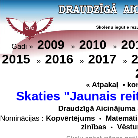
Skolēnu iegūtie rezu
20
2009
2010
Gadi »
»
»
2015
2016
2017
»
»
»
« Atpakaļ
•
ko
Skaties "Jaunais rei
Draudzīgā Aicinājuma 
Nominācijas :
Kopvērtējums
Matemāti
•
zinības
Vēstu
•