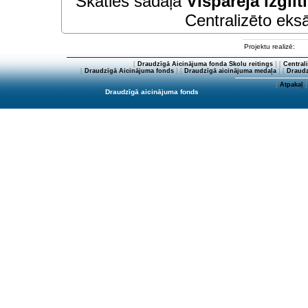
Skaties sadaļā
Vispārējā izglīt
Centralizēto eksā
Projektu realizē:
[
Draudzīgā Aicinājuma fonda Skolu reitings
] [
Central
[
Draudzīgā Aicinājuma fonds
] [
Draudzīgā aicinājuma medaļa
] [
Draudz
[
Atpakaļ
]
Draudzīgā aicinājuma fonds