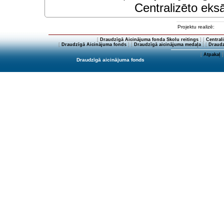
Centralizēto eksā
Projektu realizē:
[
Draudzīgā Aicinājuma fonda Skolu reitings
] [
Central
[
Draudzīgā Aicinājuma fonds
] [
Draudzīgā aicinājuma medaļa
] [
Draudz
[
Atpakaļ
]
Draudzīgā aicinājuma fonds