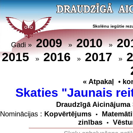
Skolēnu iegūtie rezu
20
2009
2010
Gadi »
»
»
2015
2016
2017
»
»
»
« Atpakaļ
•
ko
Skaties "Jaunais rei
Draudzīgā Aicinājuma 
Nominācijas :
Kopvērtējums
Matemāti
•
zinības
Vēstu
•