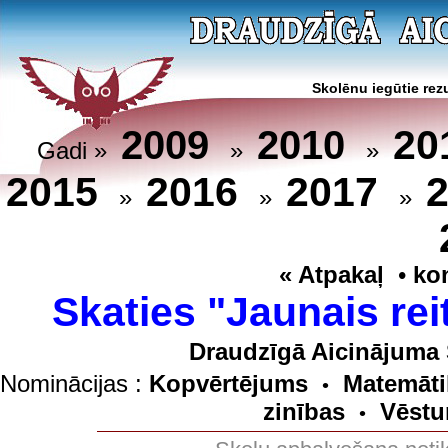
Skolēnu iegūtie rezu
20
2009
2010
Gadi »
»
»
2015
2016
2017
»
»
»
« Atpakaļ
•
ko
Skaties "Jaunais rei
Draudzīgā Aicinājuma 
Nominācijas :
Kopvērtējums
Matemāti
•
zinības
Vēstu
•