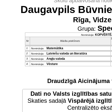
Skolu apbalvošana noti
Daugavpils Būvnie
Rīga, Vidze
Spec
Grupa:
KOPVĒRTĒ
Nominācija:
1
Nr
Mācību priekšmets
Matemātika
1.
Nominācija:
Latviešu valoda un literatūra
2.
Nominācija:
Angļu valoda
3.
Nominācija:
Vēsture
4.
Nominācija:
Draudzīgā Aicinājuma 
Dati no
Valsts izglītības sat
Skaties sadaļā
Vispārējā izglīt
Centralizēto eksā