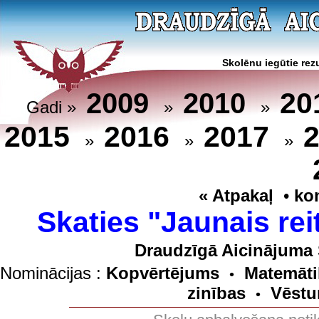
Skolēnu iegūtie rezu
20
2009
2010
Gadi »
»
»
2015
2016
2017
»
»
»
« Atpakaļ
•
ko
Skaties "Jaunais rei
Draudzīgā Aicinājuma 
Nominācijas :
Kopvērtējums
Matemāti
•
zinības
Vēstu
•