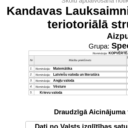
Skolu apbalvošana noti
Kandavas Lauksaimni
teriotoriālā st
Aizp
Spec
Grupa:
KOPVĒRTĒ
Nominācija:
1
Nr
Mācību priekšmets
Matemātika
1.
Nominācija:
Latviešu valoda un literatūra
2.
Nominācija:
Angļu valoda
3.
Nominācija:
Vēsture
4.
Nominācija:
Krievu valoda
5.
Draudzīgā Aicinājuma 
Dati no
Valsts izglītības sat