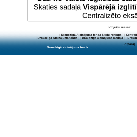
Skaties sadaļā
Vispārējā izglīt
Centralizēto eksā
Projektu realizē:
[
Draudzīgā Aicinājuma fonda Skolu reitings
] [
Central
[
Draudzīgā Aicinājuma fonds
] [
Draudzīgā aicinājuma medaļa
] [
Draudz
[
Atpakaļ
]
Draudzīgā aicinājuma fonds