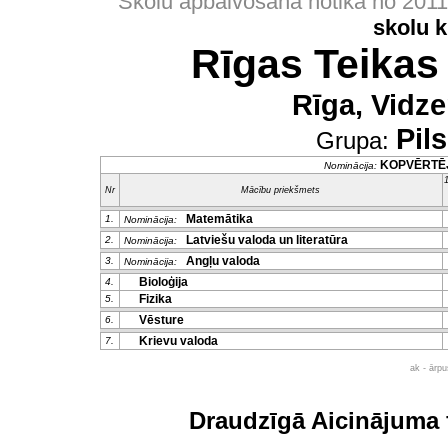
Skolu apbalvošana notika no 201
skolu 
Rīgas Teikas
Rīga, Vidze
Pil
Grupa:
KOPVĒRTĒ
Nominācija:
1
Nr
Mācību priekšmets
Matemātika
1.
Nominācija:
Latviešu valoda un literatūra
2.
Nominācija:
Angļu valoda
3.
Nominācija:
Bioloģija
4.
Fizika
5.
Vēsture
6.
Krievu valoda
7.
ak - ārp
Draudzīgā Aicinājuma 