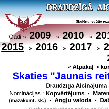
Skolēnu iegūtie rezu
20
2009
2010
Gadi »
»
»
2015
2016
2017
»
»
»
« Atpakaļ
•
ko
Skaties "Jaunais rei
Draudzīgā Aicinājuma 
Nominācijas :
Kopvērtējums
Matem
•
Angļu valoda
Dab
(mazākumt. sk.)
•
•