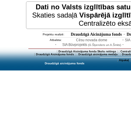
Dati no
Valsts izglītības sat
Skaties sadaļā
Vispārējā izglīt
Centralizēto eksā
Draudzīgā Aicinājuma fonds
Dr
Projektu realizē:
•
Cēsu novada dome
SIA
Atbalsta:
•
SIA Būvprojekts
•
(G.Šķenders un A.Šmits)
•
[
Draudzīgā Aicinājuma fonda Skolu reitings
] [
Central
[
Draudzīgā Aicinājuma fonds
] [
Draudzīgā aicinājuma medaļa
] [
Draudz
[
Atpakaļ
]
Draudzīgā aicinājuma fonds