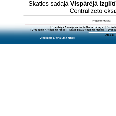
Skaties sadaļā
Vispārējā izglīt
Centralizēto eksā
Projektu realizē:
[
Draudzīgā Aicinājuma fonda Skolu reitings
] [
Central
[
Draudzīgā Aicinājuma fonds
] [
Draudzīgā aicinājuma medaļa
] [
Draudz
[
Atpakaļ
]
Draudzīgā aicinājuma fonds