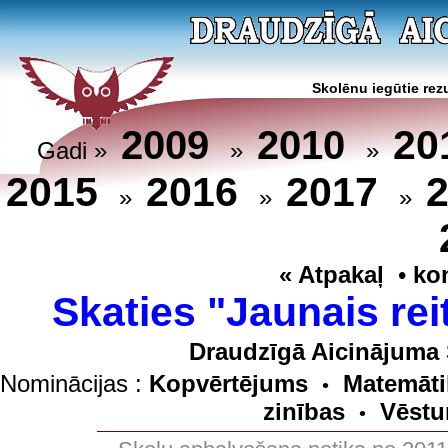
Skolēnu iegūtie rezu
20
2009
2010
Gadi »
»
»
2015
2016
2017
»
»
»
« Atpakaļ
•
ko
Skaties "Jaunais rei
Draudzīgā Aicinājuma 
Nominācijas :
Kopvērtējums
Matemāti
•
zinības
Vēstu
•