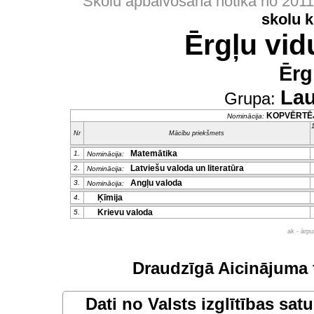
Skolu apbalvošana notika no 201
skolu 
Ērgļu vid
Ērg
Lau
Grupa:
KOPVĒRTĒ
Nominācija:
1
Nr
Mācību priekšmets
Matemātika
1.
Nominācija:
Latviešu valoda un literatūra
2.
Nominācija:
Angļu valoda
3.
Nominācija:
Ķīmija
4.
Krievu valoda
5.
ak - ārp
Draudzīgā Aicinājuma 
Dati no
Valsts izglītības sat