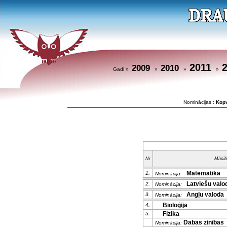
2011
2009
2010
Gadi »
»
»
»
Nominācijas :
Kop
Nr
Mācīb
Matemātika
1.
Nominācija:
Latviešu valod
2.
Nominācija:
Angļu valoda
3.
Nominācija:
Bioloģija
4.
Fizika
5.
Dabas zinības
Nominācija: