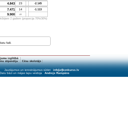
4.843
23
-2.145
7.471
14
-1.113
9.900
ak
iekšējiem 2 gadiem (proporcija 70%/30%)
tu faili.
jumu izglītībā
]
nu stipendija
] [
Cēsu skolotājs
]
Jautājumus un ierosinājumus sūtiet
info[at]konkurss.lv
Datu bāzi un mājas lapu veidoja
Andrejs Rampāns