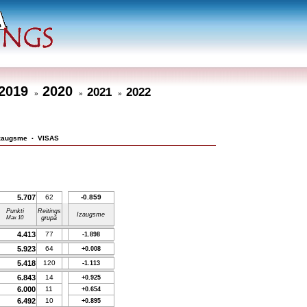
2019
2020
2021
2022
»
»
»
zaugsme
VISAS
•
5.707
62
-0.859
Punkti
Reitings
Izaugsme
Max 10
grupā
4.413
77
-1.898
5.923
64
+0.008
5.418
120
-1.113
6.843
14
+0.925
6.000
11
+0.654
6.492
10
+0.895