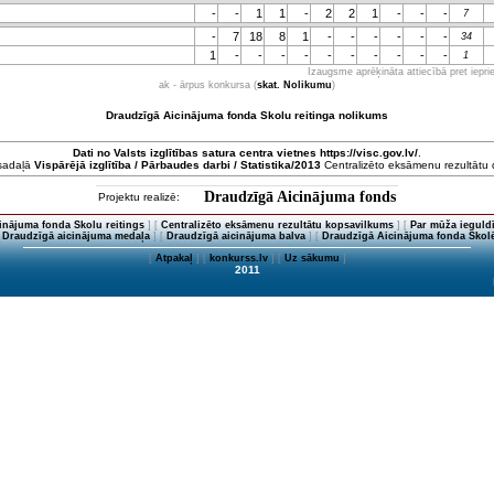
-
-
1
1
-
2
2
1
-
-
-
7
-
7
18
8
1
-
-
-
-
-
-
34
1
-
-
-
-
-
-
-
-
-
-
1
Izaugsme aprēķināta attiecībā pret iepr
ak - ārpus konkursa (
skat. Nolikumu
)
Draudzīgā Aicinājuma fonda Skolu reitinga nolikums
Dati no
Valsts izglītības satura centra
vietnes https://visc.gov.lv/
.
 sadaļā
Vispārējā izglītība / Pārbaudes darbi / Statistika/2013
Centralizēto eksāmenu rezultātu da
Draudzīgā Aicinājuma fonds
Projektu realizē:
inājuma fonda Skolu reitings
] [
Centralizēto eksāmenu rezultātu kopsavilkums
] [
Par mūža ieguldī
[
Draudzīgā aicinājuma medaļa
] [
Draudzīgā aicinājuma balva
] [
Draudzīgā Aicinājuma fonda Skolē
[
Atpakaļ
] [
konkurss.lv
] [
Uz sākumu
]
2011