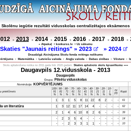
Skolēnu iegūtie rezultāti vidusskolas centralizētajos eksāmenos
2012
2013
2014
2015
2016
2017
2018
»
»
»
»
»
»
»
« Atpakaļ
•
konkurss.lv
•
Uz sākumu
Skaties "Jaunais reitings" »
2023
»
2024
Draudzīgā Aicinājuma Skolu fonda reitinga nolikums
vērtējums
Matemātika
Latviešu valoda
Angļu valoda
Dabas zinības
Vēsture
I
•
•
•
•
•
•
Skolu apbalvošana notika no 2011.gada līdz 2020.gadam.
Skaties apbalvoto skolu kpsavilkumu »»»
Daugavpils 12.vidusskola - 2013
Daugavpils
Pilsētu vidusskolas
Grupa:
KOPVĒRTĒJUMS
Nominācija:
100-
90-
80-
70-
60-
50-
40-
30-
20-
10-
nv
u priekšmets
91
81
71
61
51
41
31
21
11
1
Kopā
(0)
%
%
%
%
%
%
%
%
%
%
1
3
1
5
8
11
22
8
2
-
-
61
a un literatūra
1
3
12
11
17
14
4
-
-
-
-
62
2
1
4
6
10
8
2
6
-
-
-
39
-
2
3
5
4
-
-
-
-
-
-
14
-
-
2
3
3
1
1
-
-
-
-
10